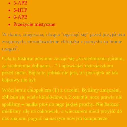
5-APB
5-HTP
6-APB
Przeżycie mistyczne
W domu, zmęczona, chcąca "ogarnąć się" przed przyjściem
znajomych; niezadowolenie chłopaka z pomysłu na branie
czegoś´.
Całą tą historie powinno zacząć się „za siedmioma górami,
za siedmioma dolinami…” i opowiadać dzieciaczkom
przed snem. Bajka to jednak nie jest, a i początek aż tak
bajkowy nie był.
Wróciłam z chłopakiem (T) z uczelni. Byliśmy zmęczeni,
zbliżało się wiele kolokwiów, a 2 ostatnie noce prawie nie
spaliśmy – nauka plus do tego jakieś prochy. Nie bardzo
mieliśmy siłę na cokolwiek, a wieczorem mieli przyjść do
nas znajomi pograć na naszym nowym komputerze.