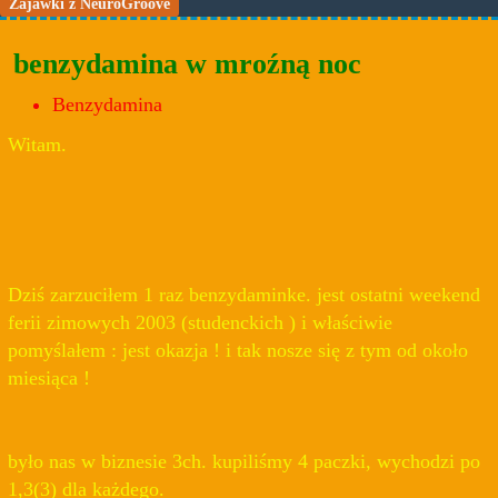
Zajawki z NeuroGroove
benzydamina w mroźną noc
Benzydamina
Witam.
Dziś zarzuciłem 1 raz benzydaminke. jest ostatni weekend
ferii zimowych 2003 (studenckich ) i właściwie
pomyślałem : jest okazja ! i tak nosze się z tym od około
miesiąca !
było nas w biznesie 3ch. kupiliśmy 4 paczki, wychodzi po
1,3(3) dla każdego.