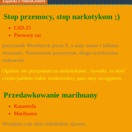
Zajawki z NeuroGroove
Stop przemocy, stop narkotykom ;)
LSD-25
Pierwszy raz
przystanek Woodstock poraz 9, a więc znane i lubiane
otoczenie. Nastawienie pozytywne, długo oczekiwana
ciekawość.
Ogólnie nie przepadam za narkotykami.. bywało, że dość
często paliłem (takie środowisko), parę razy wciągałem.
Przedawkowanie marihuany
Katastrofa
Marihuana
Wszędzie,całe dnie chłodziłem zjarany.