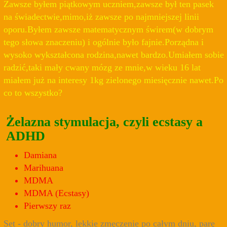
Zawsze byłem piątkowym uczniem,zawsze był ten pasek
na świadectwie,mimo,iż zawsze po najmniejszej linii
oporu.Byłem zawsze matematycznym świrem(w dobrym
tego słowa znaczeniu) i ogólnie było fajnie.Porządna i
wysoko wykształcona rodzina,nawet bardzo.Umiałem sobie
radzić,taki mały cwany mózg ze mnie,w wieku 16 lat
miałem już na interesy 1kg zielonego miesięcznie nawet.Po
co to wszystko?
Żelazna stymulacja, czyli ecstasy a
ADHD
Damiana
Marihuana
MDMA
MDMA (Ecstasy)
Pierwszy raz
Set - dobry humor, lekkie zmęczenie po całym dniu, parę