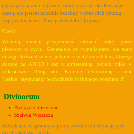
cięższych spraw na głowie, które ciążą mi od dłuższego
czasu, ale jestem zupełnie bezsilny wobec nich Setting -
impreza taneczna "Pure psychedelic" (transy)
Cześć!
Wczoraj miałem przyjemność zarzucić emkę, poraz
pierwszy w życiu. Generalnie ze stymulantami nie mam
dużego doświadczenia, jedynie z metylofenidatem, którego
dostaję na ADHD i raz z amfetaminą, jednak tylko w
mikrodawce 20mg oral. Kofeinę, teobrominę i inne
"lekkie" stymulanty pochodzenia roślinnego pomijam :P
Divinorum
Przeżycie mistyczne
Szałwia Wieszcza
mieszkanie za granicą w pracy wśród osób używających
psychodelików. lajcik