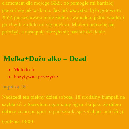
elementem dla mojego S&S, bo pomogło mi bardziej
poczuć się jak w domu. Jak już wszystko było gotowe to
XYZ poczęstowała mnie ziołem, walnąłem jedno wiadro i
po chwili zrobiło mi się miękko. Miałem potrzebę się
położyć, a następnie zaczęło się nasilać działanie.
Mefka+Dużo alko = Dead
Mefedron
Pozytywne przeżycie
Impreza 18
Nadszedł ten piekny dzień sobota. 18 urodziny kumpeli na
szybkośći z Szeryfem ogarniamy 5g mefki jako że dilera
dobrze znam po goni to pod szkoła sprzedał po taniośći ;).
Godzina 19:00