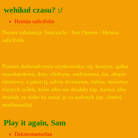
wehikuł czasu? :/
Heimia salicifolia
Nazwa substancji: Sinicuichi / Sun Opener / Heimia
salicifolia
Poziom doświadczenia użytkownika: mj, haszysz, gałka
muszkatołowa, dxm, efedryna, amfetamina, lsa, absynt
(domowy, a jakże:)), salvia divinorum, mdma, mnóstwo
różnych ziółek, które albo nie działały (np. kanna) albo
działały za słabo by uznać je za narkotyk (np. chmiel,
marihuanilla).
Play it again, Sam
Dekstrometorfan