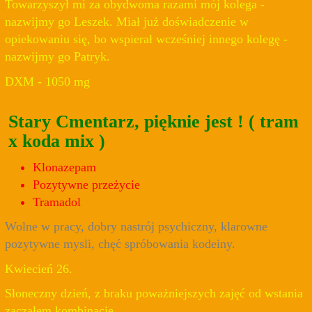
Towarzyszył mi za obydwoma razami mój kolega -
nazwijmy go Leszek. Miał już doświadczenie w
opiekowaniu się, bo wspierał wcześniej innego kolegę -
nazwijmy go Patryk.
DXM - 1050 mg
Stary Cmentarz, pięknie jest ! ( tram
x koda mix )
Klonazepam
Pozytywne przeżycie
Tramadol
Wolne w pracy, dobry nastrój psychiczny, klarowne
pozytywne mysli, chęć spróbowania kodeiny.
Kwiecień 26.
Słoneczny dzień, z braku poważniejszych zajęć od wstania
zacząłem kombinacje.