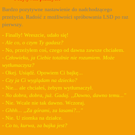
Bardzo pozytywne nastawienie do nadchodzącego
przeżycia. Radość z możliwości spróbowania LSD po raz
pierwszy.
- Finally! Wreszcie, udało się!
- Ale co, o czym Ty gadasz?
- No, przeżyłem coś, czego od dawna zawsze chciałem.
- Człowieku, ja Ciebie totalnie nie rozumiem. Może
wytłumaczysz?
- Okej. Usiądź. Opowiem Ci bajkę...
- Czy ja Ci wyglądam na dziecko?
- Nie... ale chciałeś, żebym wytłumaczył.
- No dobra, dobra, już. Gadaj. ,,Dawno, dawno temu..."
- Nie. Wcale nie tak dawno. Wczoraj.
- Ghhh... ,,Za górami, za lasami?..."
- Nie. U ziomka na działce.
- Co to, kurwa, za bajka jest?