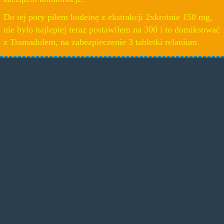
Do tej pory piłem kodeinę z ekstrakcji 2xkrotnie 150 mg,
nie było najlepiej teraz postawiłem na 300 i to domiksować
z Tramadolem, na zabezpieczenie 3 tabletki relanium.