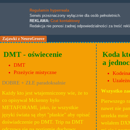
Regulamin hyperreala
Serwis przeznaczony wyłącznie dla osób pełnoletnich.
REKLAMA:
Czat kontaktowy
Redakcja nie ponosi żadnej odpowiedzialności za treść rek
Zajawki z NeuroGroove
DMT - oświecenie
Koda kt
a jednoc
DMT
Przeżycie mistyczne
Kodein
Uzależn
DOBRE + ZŁE paradoksalnie
Wszystko zac
Każdy kto jest wtajemniczony wie, że to
co opisywał Mckenny było
Pierwszego ra
METAFORAMI, jako, że wszystkie
nawet nie pa
języki świata są zbyt "płaskie" aby opisać
urzekła mnie
doświadczenie po DMT. Trip na DMT
wolałem DXM 
odczuwa się na poziomie duchowy,