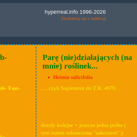
hyperreal.info 1996-2026
Skontaktuj się z redakcją
b-
Parę (nie)działających (na
mnie) roślinek...
Heimia salicifolia
omb- Fast-
.....czyli Suplement do T.R. 4970.
doszły kolejne + jeszcze jedna próba (
tym razem zakonczona "sukcesem" ).