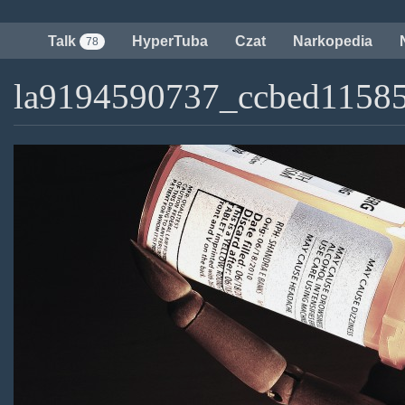
Przejdź
do
Talk
HyperTuba
Czat
Narkopedia
78
treści
la9194590737_ccbed11585