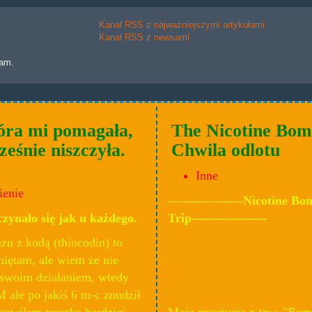
Kanał RSS z najważniejszymi artykułami
Kanał RSS z newsami
lam.
óra mi pomagała,
The Nicotine Bom
ześnie niszczyła.
Chwila odlotu
a
Inne
ienie
------------------Nicotine B
zynało się jak u każdego.
Trip------------------
zu z kodą (thiocodin) to
miętam, ale wiem że nie
 swoim działaniem, wtedy
ale po jakiś 6 m-c znudził