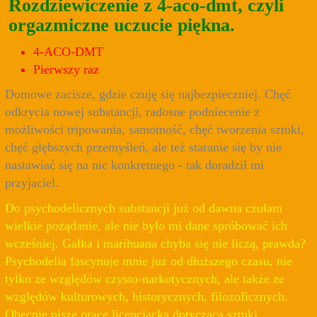
Rozdziewiczenie z 4-aco-dmt, czyli
orgazmiczne uczucie piękna.
4-ACO-DMT
Pierwszy raz
Domowe zacisze, gdzie czuję się najbezpieczniej. Chęć
odkrycia nowej substancji, radosne podniecenie z
możliwości tripowania, samotność, chęć tworzenia sztuki,
chęć głębszych przemyśleń, ale też staranie się by nie
nastawiać się na nic konkretnego - tak doradził mi
przyjaciel.
Do psychodelicznych substancji już od dawna czułam
wielkie pożądanie, ale nie było mi dane spróbować ich
wcześniej. Gałka i marihuana chyba się nie liczą, prawda?
Psychodelia fascynuje mnie już od dłuższego czasu, nie
tylko ze względów czysto-narkotycznych, ale także ze
względów kulturowych, historycznych, filozoficznych.
Obecnie piszę pracę licencjacką dotyczącą sztuki