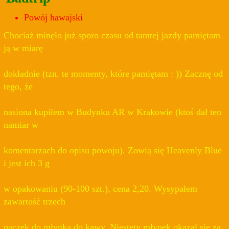
Powój hawajski
Chociaż minęło już sporo czasu od tamtej jazdy pamiętam
ją w miarę
dokładnie (tzn. te momenty, które pamiętam : )) Zacznę od
tego, że
nasiona kupiłem w Budynku AR w Krakowie (ktoś dał ten
namiar w
komentarzach do opisu powoju). Zowią się Heavenly Blue
i jest ich 3 g
w opakowaniu (90-100 szt.), cena 2,20. Wysypałem
zawartość trzech
paczek do młynka do kawy. Niestety młynek okazał się za