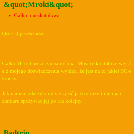
&quot;Mroki&quot;
Gałka muszkatołowa
Qrde Q przestrodze...
Gałka M. to bardzo zacna roślina. Musi tylko dobrze wejść,
a z mojego doświadczenia wynika, że jest na to jakieś 50%
szansy.
Jak narazie zdarzyło mi się zjeść ją trzy razy i nie mam
zamiaru spożywać jej po raz kolejny.
Badtrip