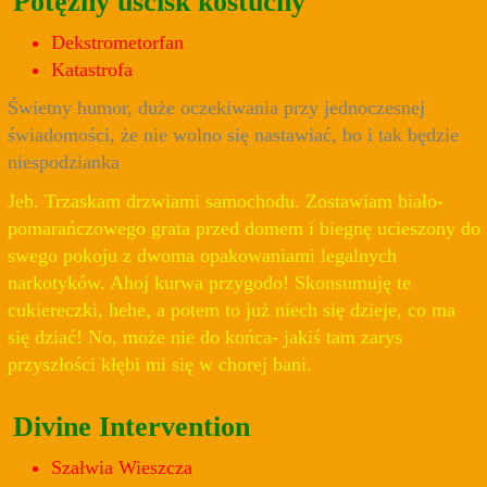
Potężny uścisk kostuchy
Dekstrometorfan
Katastrofa
Świetny humor, duże oczekiwania przy jednoczesnej
świadomości, że nie wolno się nastawiać, bo i tak będzie
niespodzianka
Jeb. Trzaskam drzwiami samochodu. Zostawiam biało-
pomarańczowego grata przed domem i biegnę ucieszony do
swego pokoju z dwoma opakowaniami legalnych
narkotyków. Ahoj kurwa przygodo! Skonsumuję te
cukiereczki, hehe, a potem to już niech się dzieje, co ma
się dziać! No, może nie do końca- jakiś tam zarys
przyszłości kłębi mi się w chorej bani.
Divine Intervention
Szałwia Wieszcza