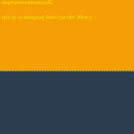
imprezowo-towarzyski,
tyle że w mniejszej ilości (na oko 30szt.)