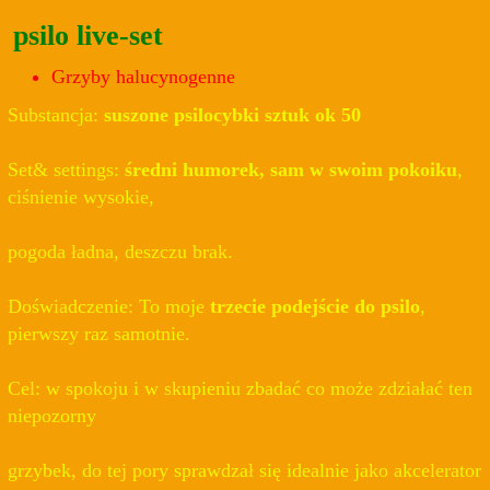
psilo live-set
Grzyby halucynogenne
Substancja:
suszone psilocybki sztuk ok 50
Set& settings:
średni humorek, sam w swoim pokoiku
,
ciśnienie wysokie,
pogoda ładna, deszczu brak.
Doświadczenie: To moje
trzecie podejście do psilo
,
pierwszy raz samotnie.
Cel: w spokoju i w skupieniu zbadać co może zdziałać ten
niepozorny
grzybek, do tej pory sprawdzał się idealnie jako akcelerator