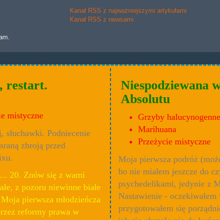
Kanał RSS z najważniejszymi artykułami
Kanał RSS z newsami
lam.
restart.
Niespodziewana w
Absolutu
ie mistyczne
Grzyby halucynogenn
Marihuana
, słuchawki. Podniecenie
Przeżycie mistyczne
sraną zbroją przed
ixu.
Moja pierwsza podróż (może 
bo nie miałem jeszcze do cz
... 20. Znów się z wami
psychedelikami, jedynie z M
łe, z pozoru niewinne białe
Nastawienie - oczekiwałem 
 Moja pierwsza młodzieńcza
przygotowałem się porządnie
przez reformy prawa w