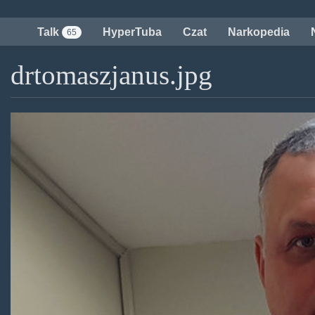
Przejdź
do
Talk
HyperTuba
Czat
Narkopedia
65
treści
drtomaszjanus.jpg