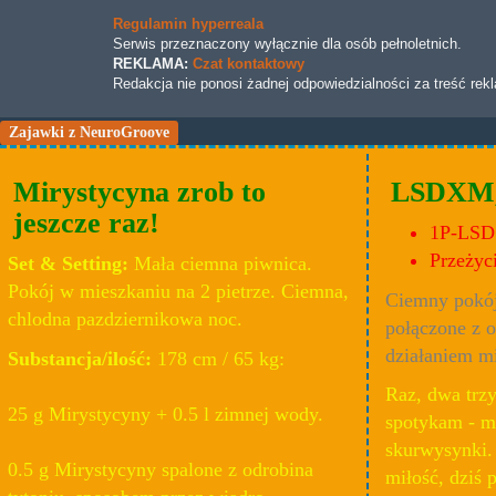
Regulamin hyperreala
Serwis przeznaczony wyłącznie dla osób pełnoletnich.
REKLAMA:
Czat kontaktowy
Redakcja nie ponosi żadnej odpowiedzialności za treść rek
Zajawki z NeuroGroove
Mirystycyna zrob to
LSDXM, 
jeszcze raz!
1P-LSD
Przeżyc
Set & Setting:
Mała ciemna piwnica.
Pokój w mieszkaniu na 2 pietrze. Ciemna,
Ciemny pokój
chlodna pazdziernikowa noc.
połączone z o
działaniem m
Substancja/ilość:
178 cm / 65 kg:
Raz, dwa trzy
25 g Mirystycyny + 0.5 l zimnej wody.
spotykam - ma
skurwysynki.
0.5 g Mirystycyny spalone z odrobina
miłość, dziś 