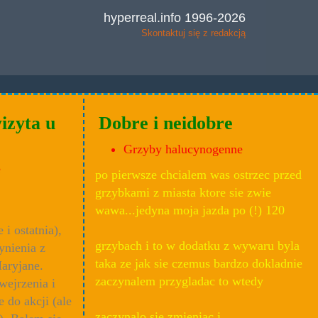
hyperreal.info 1996-2026
Skontaktuj się z redakcją
izyta u
Dobre i neidobre
Grzyby halucynogenne
e
po pierwsze chcialem was ostrzec przed
grzybkami z miasta ktore sie zwie
wawa...jedyna moja jazda po (!) 120
i ostatnia),
grzybach i to w dodatku z wywaru byla
ynienia z
taka ze jak sie czemus bardzo dokladnie
aryjane.
zaczynalem przygladac to wtedy
wejrzenia i
 do akcji (ale
zaczynalo sie zmieniac i