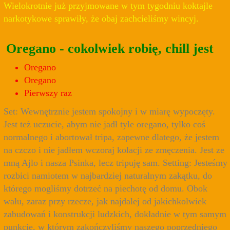
Wielokrotnie już przyjmowane w tym tygodniu koktajle
narkotykowe sprawiły, że obaj zachcieliśmy wincyj.
Oregano - cokolwiek robię, chill jest
Oregano
Oregano
Pierwszy raz
Set: Wewnętrznie jestem spokojny i w miarę wypoczęty.
Jest też uczucie, abym nie jadł tyle oregano, tylko coś
normalnego i abortował tripa, zapewne dlatego, że jestem
na czczo i nie jadłem wczoraj kolacji ze zmęczenia. Jest ze
mną Ajlo i nasza Psinka, lecz tripuję sam. Setting: Jesteśmy
rozbici namiotem w najbardziej naturalnym zakątku, do
którego mogliśmy dotrzeć na piechotę od domu. Obok
wału, zaraz przy rzecze, jak najdalej od jakichkolwiek
zabudowań i konstrukcji ludzkich, dokładnie w tym samym
punkcie, w którym zakończyliśmy naszego poprzedniego