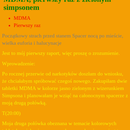
simpsonem
MDMA
Pierwszy raz
Początkowy strach przed stanem Spacer nocą po mieście,
wielka euforia i halucynacje
Jest to mój pierwszy raport, więc proszę o zrozumienie.
Wprowadzenie:
Po rocznej przerwie od narkotyków doszłam do wniosku,
że chciałabym spróbować czegoś nowego. Zakupiłam dwie
tabletki MDMA w kolorze jasno zielonym z wizerunkiem
Simpsona i planowałam je wziąć na całonocnym spacerze z
moją drugą połówką.
T(20:00)
Moja druga połówka obeznana w temacie kolorowych