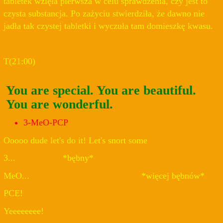
tabletek wzięła pierwsza w celu sprawdzenia, czy jest to
czysta substancja. Po zażyciu stwierdziła, że dawno nie
jadła tak czystej tabletki i wyczuła tam domieszkę kwasu.
T(21:00)
You are special. You are beautiful.
You are wonderful.
3-MeO-PCP
Ooooo dude let's do it! Let's snort some
3... *bębny*
MeO... *więcej bębnów*
PCE!
Yeeeeeeee!