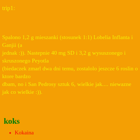
trip1:
Spalono 1,2 g mieszanki (stosunek 1:1) Lobelia Inflanta i
Ganjii (a
jednak :)). Nastepnie 40 mg SD i 3,2 g wysuszonego i
skruszonego Peyotla
(biedaczek zmarl dwa dni temu, zostalolo jeszcze 6 roslin o
ktore bardzo
dbam, no i San Pedrosy sztuk 6, wielkie jak.... niewazne
jak co wielkie :)).
koks
Kokaina