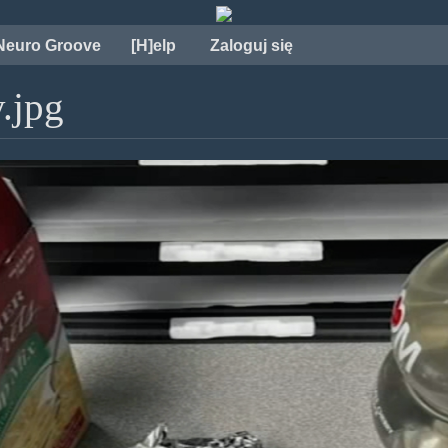
Neuro Groove
[H]elp
Zaloguj się
.jpg