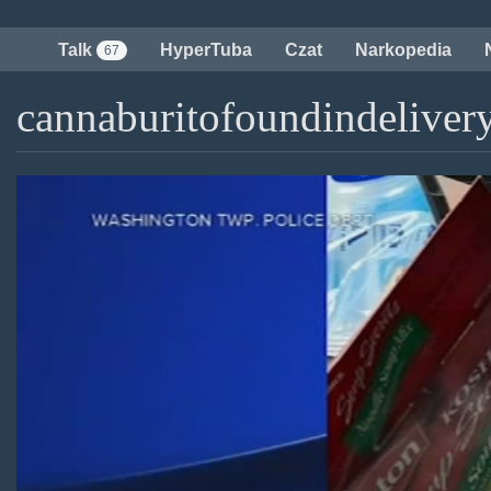
Przejdź
do
Talk
HyperTuba
Czat
Narkopedia
67
treści
cannaburitofoundindelivery