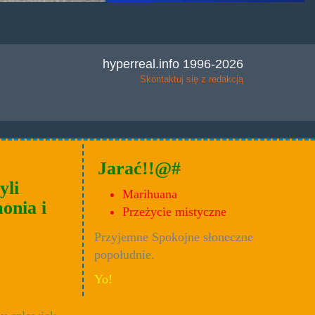
hyperreal.info 1996-2026
Skontaktuj się z redakcją
Jarać!!@#
yli
Marihuana
onia i
Przeżycie mistyczne
Przyjemne Spokojne słoneczne
popołudnie.
Yo!