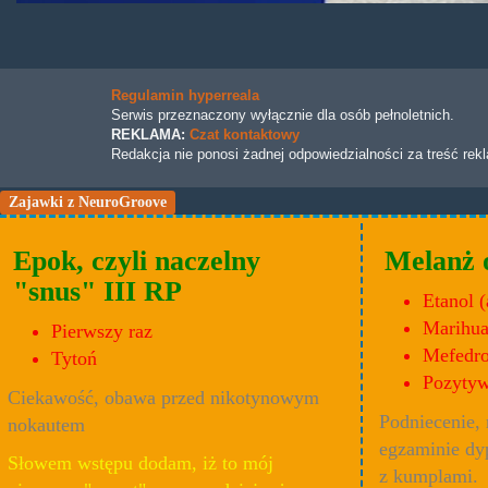
Regulamin hyperreala
Serwis przeznaczony wyłącznie dla osób pełnoletnich.
REKLAMA:
Czat kontaktowy
Redakcja nie ponosi żadnej odpowiedzialności za treść rek
Zajawki z NeuroGroove
Epok, czyli naczelny
Melanż 
"snus" III RP
Etanol (
Marihu
Pierwszy raz
Mefedr
Tytoń
Pozytyw
Ciekawość, obawa przed nikotynowym
Podniecenie,
nokautem
egzaminie dy
Słowem wstępu dodam, iż to mój
z kumplami.