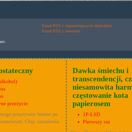
Kanał RSS z najważniejszymi artykułami
Kanał RSS z newsami
lam.
ostateczny
Dawka śmiechu i
transcendencji, cz
alkohol)
niesamowita harm
ana
częstowanie kota
on
papierosem
ne przeżycie
 mega pozytywny humor po
1P-LSD
pomowym. Chęc zaszalenia
Pierwszy raz