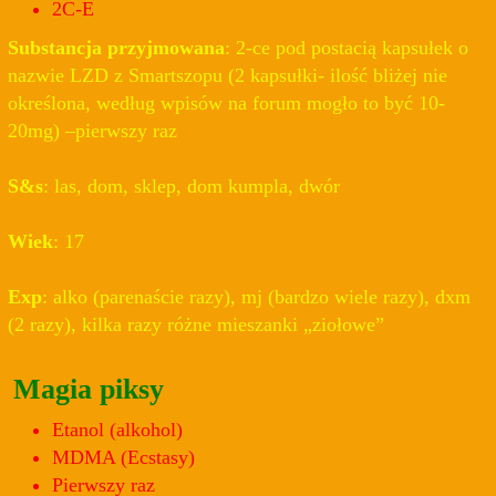
2C-E
Substancja przyjmowana
: 2-ce pod postacią kapsułek o
nazwie LZD z Smartszopu (2 kapsułki- ilość bliżej nie
określona, według wpisów na forum mogło to być 10-
20mg) –pierwszy raz
S&s
: las, dom, sklep, dom kumpla, dwór
Wiek
: 17
Exp
: alko (parenaście razy), mj (bardzo wiele razy), dxm
(2 razy), kilka razy różne mieszanki „ziołowe”
Magia piksy
Etanol (alkohol)
MDMA (Ecstasy)
Pierwszy raz