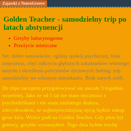
Zajawki z NeuroGroove
Golden Teacher - samodzielny trip po
latach abstynencji
Grzyby halucynogenne
Przeżycie mistyczne
Set: dobre nastawienie, ogólny spokój psychiczny, brak
zmęczenia, chęć odkrycia głębszych zakamarków własnego
umysłu i określenia priorytetów życiowych Setting: trip
samodzielny we własnym mieszkaniu. Brak innych osób.
Do tripa zacząłem przygotowywać się niecałe 3 tygodnie
wcześniej. Jako że od 5 lat nie mam styczności z
psychodelikami i nie mam zaufanego dealera,
zdecydowałem, że najbezpieczniejszą opcją będzie zakup
grow kit'a. Wybór padł na Golden Teacher. Gdy plon był
gotowy, grzybki wysuszyłem. Tego dnia byłem trochę