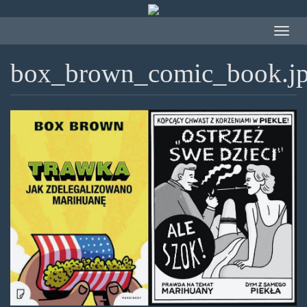
Przejdź
do
Toggle
treści
navigat
box_brown_comic_book.j