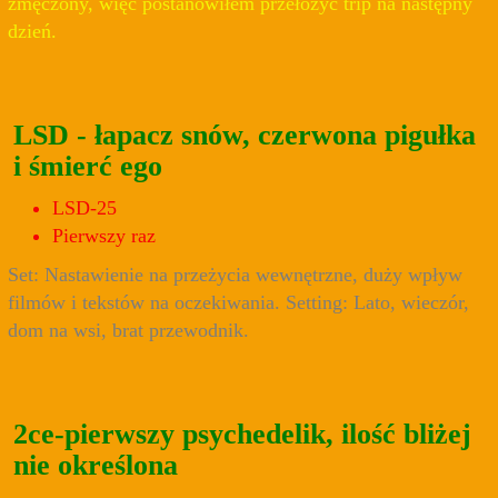
zmęczony, więc postanowiłem przełożyć trip na następny
dzień.
LSD - łapacz snów, czerwona pigułka
i śmierć ego
LSD-25
Pierwszy raz
Set: Nastawienie na przeżycia wewnętrzne, duży wpływ
filmów i tekstów na oczekiwania. Setting: Lato, wieczór,
dom na wsi, brat przewodnik.
2ce-pierwszy psychedelik, ilość bliżej
nie określona