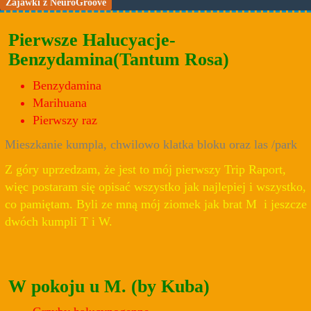
Zajawki z NeuroGroove
Pierwsze Halucyacje-
Benzydamina(Tantum Rosa)
Benzydamina
Marihuana
Pierwszy raz
Mieszkanie kumpla, chwilowo klatka bloku oraz las /park
Z góry uprzedzam, że jest to mój pierwszy Trip Raport,
więc postaram się opisać wszystko jak najlepiej i wszystko,
co pamiętam. Byli ze mną mój ziomek jak brat M i jeszcze
dwóch kumpli T i W.
W pokoju u M. (by Kuba)