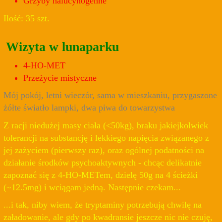
Grzyby halucynogenne
Ilość: 35 szt.
Wizyta w lunaparku
4-HO-MET
Przeżycie mistyczne
Mój pokój, letni wieczór, sama w mieszkaniu, przygaszone
żółte światło lampki, dwa piwa do towarzystwa
Z racji niedużej masy ciała (<50kg), braku jakiejkolwiek
tolerancji na substancję i lekkiego napięcia związanego z
jej zażyciem (pierwszy raz), oraz ogólnej podatności na
działanie środków psychoaktywnych - chcąc delikatnie
zapoznać się z 4-HO-METem, dzielę 50g na 4 ścieżki
(~12.5mg) i wciągam jedną. Następnie czekam...
...i tak, niby wiem, że tryptaminy potrzebują chwilę na
załadowanie, ale gdy po kwadransie jeszcze nic nie czuję,