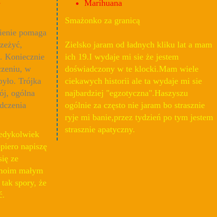
e
Marihuana
Smażonko za granicą
ienie pomaga
zeżyć,
Zielsko jaram od ładnych kliku lat a mam
. Koniecznie
ich 19.I wydaje mi sie że jestem
czeniu, w
doświadczony w te klocki.Mam wiele
było. Trójka
ciekawych historii ale ta wydaje mi sie
ój, ogólna
najbardziej "egzotyczna".Haszyszu
adczenia
ogólnie za często nie jaram bo strasznie
ryje mi banie,przez tydzień po tym jestem
strasznie apatyczny.
iedykolwiek
dopiero napiszę
się ze
 moim małym
tak spory, że
ć.