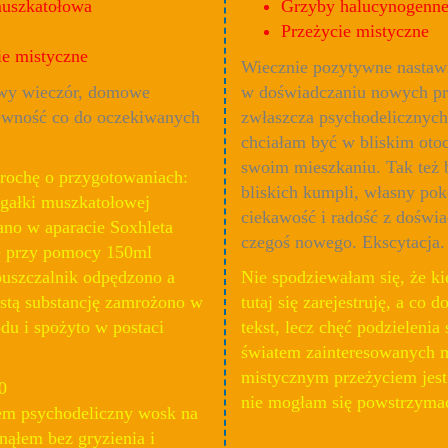
uszkatołowa
Grzyby halucynogenn
Przeżycie mistyczne
ie mistyczne
Wiecznie pozytywne nastaw
wy wieczór, domowe
w doświadczaniu nowych pr
pewność co do oczekiwanych
zwłaszcza psychodelicznych
chciałam być w bliskim oto
swoim mieszkaniu. Tak też 
trochę o przygotowaniach:
bliskich kumpli, własny pok
 gałki muszkatołowej
ciekawość i radość z doświ
no w aparacie Soxhleta
czegoś nowego. Ekscytacja.
ę przy pomocy 150ml
puszczalnik odpędzono a
Nie spodziewałam się, że k
istą substancję zamrożono w
tutaj się zarejestruję, a co 
du i spożyto w postaci
tekst, lecz chęć podzielenia 
światem zainteresowanych
mistycznym przeżyciem jest 
0
nie mogłam się powstrzyma
m psychodeliczny wosk na
nąłem bez gryzienia i