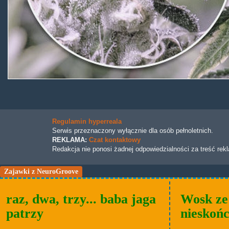
Regulamin hyperreala
Serwis przeznaczony wyłącznie dla osób pełnoletnich.
REKLAMA:
Czat kontaktowy
Redakcja nie ponosi żadnej odpowiedzialności za treść rek
Zajawki z NeuroGroove
raz, dwa, trzy... baba jaga
Wosk ze
patrzy
nieskońc