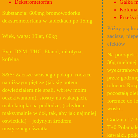
Dekstrometorfan
Gałka m
Kofeina
Substancja: 600mg bromowodorku
Przeżyc
dekstrometorfanu w tabletkach po 15mg
Późny piątko
Wiek, waga: 19lat, 60kg
zacisze, nie
efektów
Exp: DXM, THC, Etanol, nikotyna,
Na początek 
kofeina
36g mielonej
wyekstrahowa
S&S: Zacisze własnego pokoju, rodzice
przez godzin
na niższym piętrze (jak się potem
toluenu. Roz
dowiedziałem nie spali, wbrew moim
pozostałą ole
oczekiwaniom), siostry na wakacjach,
foremce do lo
mała lampka na podłodze, (schylona
wosku.
maksymalnie w dół, tak, aby jak najmniej
Godzina 17:3
oświetlała) – jedynym źródłem
T+0 Połamałe
mistycznego światła
kawałki, połk