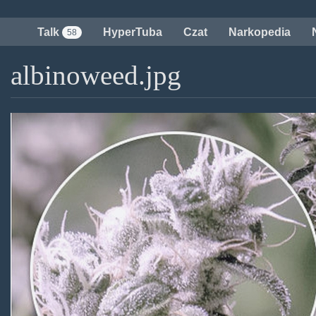
Przejdź
do
Talk
HyperTuba
Czat
Narkopedia
58
treści
albinoweed.jpg