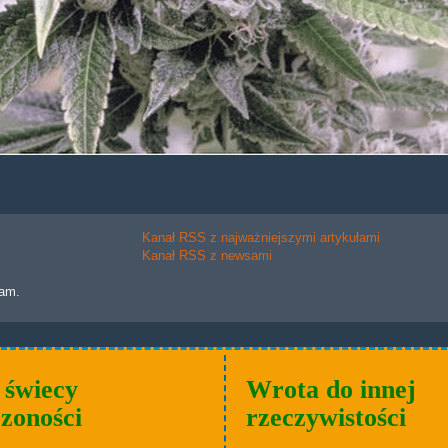
Kanał RSS z najważniejszymi artykułami
Kanał RSS z newsami
lam.
 świecy
Wrota do innej
zoności
rzeczywistości