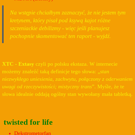
Na wstępie chciałbym zaznaczyć, że nie jestem tym
kretynem, który pisał pod ksywą kajot różne
szczeniackie debilizmy - więc jeśli planujesz
pochopnie skomentować ten raport - wyjdź.
XTC - Extasy
czyli po polsku ekstaza. W internecie
możemy znaleźć taką definicje tego słowa:
stan
niezwykłego uniesienia, zachwytu, połączony z oderwaniem
uwagi od rzeczywistości; mistyczny trans
. Myśle, że te
słowa idealnie oddają ogólny stan wywołany mała tabletką.
twisted for life
Dekstrometorfan