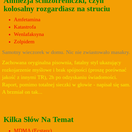
Amnezja schizofreniczki, czyli
kolosalny rozgardiasz na struciu
Amfetamina
Katastrofa
Wenlafaksyna
Zolpidem
Samotny wieczorek w domu. Nic nie zwiastowało masakry.
Zachowana oryginalna pisownia, fatalny styl ukazujący
rozkojarzenie myślowe i brak spójności (proszę porównać
jakość z innymi TR), 2h po odzyskaniu świadomości.
Raport, pomimo totalnej sieczki w głowie - napisał się sam.
A brzmiał on tak...
Kilka Słów Na Temat
MDMA (Ecstasy)