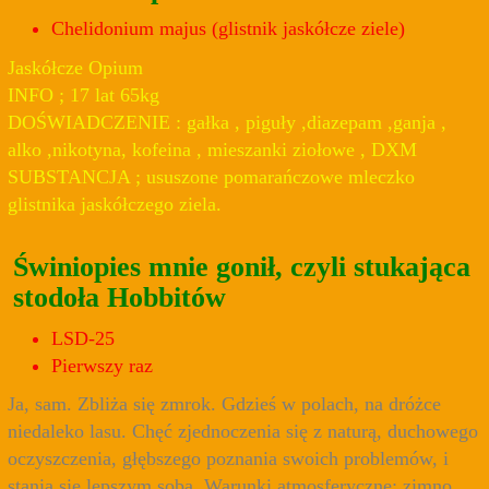
Chelidonium majus (glistnik jaskółcze ziele)
Jaskółcze Opium
INFO ; 17 lat 65kg
DOŚWIADCZENIE : gałka , piguły ,diazepam ,ganja ,
alko ,nikotyna, kofeina , mieszanki ziołowe , DXM
SUBSTANCJA ; ususzone pomarańczowe mleczko
glistnika jaskółczego ziela.
Świniopies mnie gonił, czyli stukająca
stodoła Hobbitów
LSD-25
Pierwszy raz
Ja, sam. Zbliża się zmrok. Gdzieś w polach, na dróżce
niedaleko lasu. Chęć zjednoczenia się z naturą, duchowego
oczyszczenia, głębszego poznania swoich problemów, i
stania się lepszym sobą. Warunki atmosferyczne: zimno,