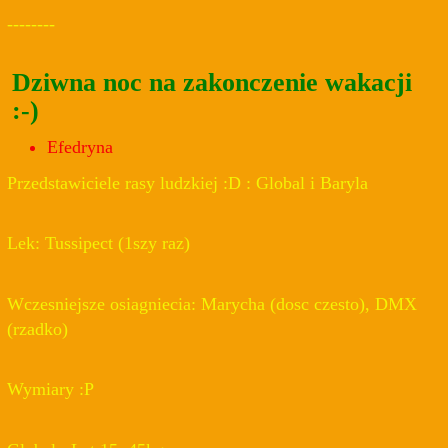
--------
Dziwna noc na zakonczenie wakacji
:-)
Efedryna
Przedstawiciele rasy ludzkiej :D : Global i Baryla
Lek: Tussipect (1szy raz)
Wczesniejsze osiagniecia: Marycha (dosc czesto), DMX
(rzadko)
Wymiary :P