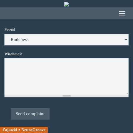
Przejdź
do
Toggle
treści
navigat
Powód
Wiadomość
Send complaint
Zajawki z NeuroGroove