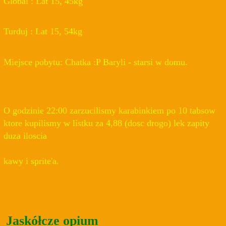
Global : Lat 15, 45kg
Turduj : Lat 15, 54kg
Miejsce pobytu: Chatka :P Baryli - starsi w domu.
O godzinie 22:00 zarzucilismy karabinkiem po 10 tabsow
ktore kupilismy w listku za 4,88 (dosc drogo) lek zapity
duza iloscia
kawy i sprite'a.
Jaskółcze opium