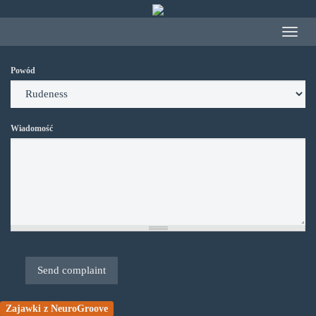
Przejdź
do
Toggle
treści
navigat
Powód
Wiadomość
Send complaint
Zajawki z NeuroGroove