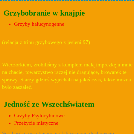
Grzybobranie w knajpie
Grzyby halucynogenne
(relacja z tripu grzybowego z jesieni 97)
Wieczorkiem, zrobiliśmy z kumplem małą imprezkę u mnie
na chacie, towarzystwo raczej nie dragujące, browarek te
sprawy. Starzy gdzieś wyjechali na jakiś czas, także można
było zaszaleć.
Jedność ze Wszechświatem
Grzyby Psylocybinowe
Przeżycie mistyczne
Set: bardzo pozytywny, na fali rozwoju duchowego,