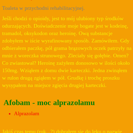
Toaleta w przychodni rehabilitacyjnej.
Jeśli chodzi o opioidy, jest to mój ulubiony typ środków
odurzających. Doświadczenie moje bogate jest w kodeinę,
tramadol, oksykodon oraz heroinę. Ową substancje
zdobyłem w iście wyrafinowany sposób. Zamówiłem. Gdy
odbierałem paczkę, pół grama brązowych oczek patrzyły na
mnie z woreczka strunowego. Zleciały się gołębie. Omen?
Co zwiastował? Heroinę zażyłem donosowo w ilości około
150mg. Wziąłem z domu dwie karteczki. Jedna zwinąłem
w rulon drugą zgiąłem w pół. Grudkę i trochę proszku
wysypałem na miejsce zgięcia drugiej karteczki.
Afobam - moc alprazolamu
Alprazolam
Jakiś czas temu (rok...?) dobrałem się do leku o nazwie