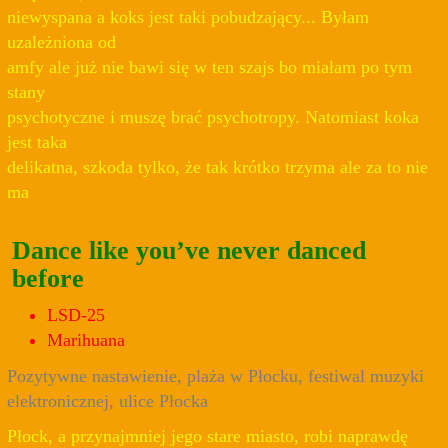
niewyspana a koks jest taki pobudzający... Byłam
uzależniona od
amfy ale już nie bawi się w ten szajs bo miałam po tym
stany
psychotyczne i muszę brać psychotropy. Natomiast koka
jest taka
delikatna, szkoda tylko, że tak krótko trzyma ale za to nie
ma
Dance like you’ve never danced
before
LSD-25
Marihuana
Pozytywne nastawienie, plaża w Płocku, festiwal muzyki
elektronicznej, ulice Płocka
Płock, a przynajmniej jego stare miasto, robi naprawdę