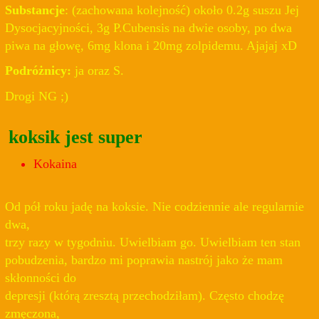
Substancje
: (zachowana kolejność) około 0.2g suszu Jej
Dysocjacyjności, 3g P.Cubensis na dwie osoby, po dwa
piwa na głowę, 6mg klona i 20mg zolpidemu. Ajajaj xD
Podróżnicy:
ja oraz S.
Drogi NG ;)
koksik jest super
Kokaina
Od pół roku jadę na koksie. Nie codziennie ale regularnie
dwa,
trzy razy w tygodniu. Uwielbiam go. Uwielbiam ten stan
pobudzenia, bardzo mi poprawia nastrój jako że mam
skłonności do
depresji (którą zresztą przechodziłam). Często chodzę
zmęczona,