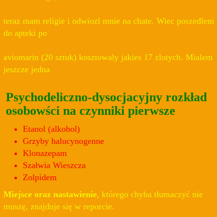
teraz mam religie i odwiozl mnie na chate. Wiec poszedlem
do apteki po
aviomarin (20 sztuk) kosztowaly jakies 17 zlotych. Mialem
jeszcze jedna
Psychodeliczno-dysocjacyjny rozkład
osobowści na czynniki pierwsze
Etanol (alkohol)
Grzyby halucynogenne
Klonazepam
Szałwia Wieszcza
Zolpidem
Miejsce oraz nastawienie
, którego chyba tłumaczyć nie
muszę, znajduje się w reporcie.