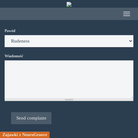
Przejdź
do
Toggle
treści
navigat
Powód
Wiadomość
Send complaint
Zajawki z NeuroGroove