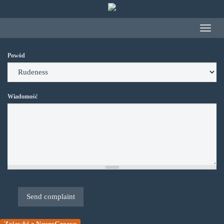
Przejdź do treści
Toggle
navigat
Powód
Wiadomość
Send complaint
Zajawki z NeuroGroove