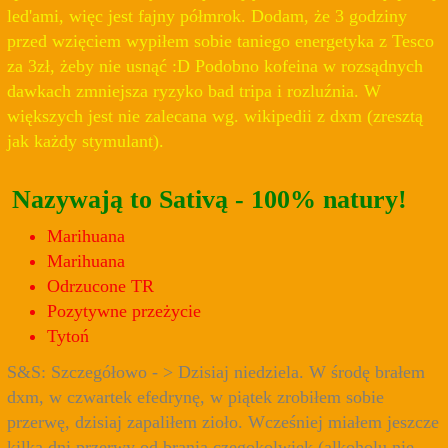
led'ami, więc jest fajny półmrok. Dodam, że 3 godziny
przed wzięciem wypiłem sobie taniego energetyka z Tesco
za 3zł, żeby nie usnąć :D Podobno kofeina w rozsądnych
dawkach zmniejsza ryzyko bad tripa i rozluźnia. W
większych jest nie zalecana wg. wikipedii z dxm (zresztą
jak każdy stymulant).
Nazywają to Sativą - 100% natury!
Marihuana
Marihuana
Odrzucone TR
Pozytywne przeżycie
Tytoń
S&S: Szczegółowo - > Dzisiaj niedziela. W środę brałem
dxm, w czwartek efedrynę, w piątek zrobiłem sobie
przerwę, dzisiaj zapaliłem zioło. Wcześniej miałem jeszcze
kilka dni przerwy od brania czegokolwiek (alkoholu nie