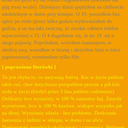
piję teraz wcale). Dzisiejszy dzień spędziłem na chilloucie
niedzielnym w domu przy kompie. O 19. poszedłem bez
spiny po zioło (przez kilka godzin wydzwaniałem do
gościa, a on ma taki zwyczaj, że zwykle odbiera telefon
najwcześniej o 15. O 4 dogadałem się, że po 19. się u
niego pojawię. Pojechałem, wróciłem tramwajem, w
okolicę swą, wszedłem w bramę i skręciłem bata w tutce
papierosowej, wymieniłem tylko filtr.
[ poprawiono literówki ]
To jest chyba to, co nazywają Sativą. Raz w życiu paliłem
takie coś, choć dotychczas przepaliłem pewnie z pół kilo
zioła w życiu (kiedyś przez 3 lata paliłem codziennie).
Delikatny lecz wyrazisty, w 100 % naturalny haj. Zmysły
wyostrzone, lecz w 100 % trzeźwe, widzące wszystko jak
na dłoni. Wyrażanie zdania - bez problemu. Doskonała
harmonia z ludźmi w sklepie, w domu i na ulicy.
Doskonałość wszelkich okoliczności i czynności. Wyborne,