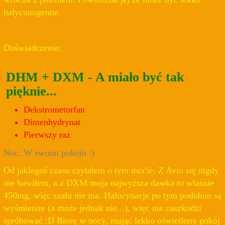
halycunogenne.
Doświadczenie:
DHM + DXM - A miało być tak
pięknie...
Dekstrometorfan
Dimenhydrynat
Pierwszy raz
Noc. W swoim pokoju :)
Od jakiegoś czasu czytałem o tym mix'ie. Z Avio się nigdy
nie bawiłem, a z DXM moja najwyższa dawka to właśnie
450mg, więc szału nie ma. Halucynacje po tym podobno są
wyśmienite (a może jednak nie...), więc nie zaszkodzi
spróbować :D Biorę w nocy, mając lekko oświetlony pokój