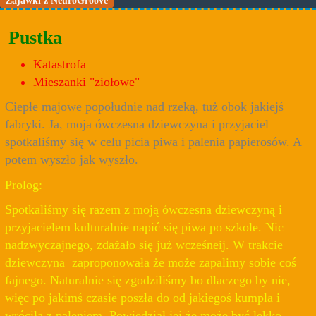
Pustka
Katastrofa
Mieszanki "ziołowe"
Ciepłe majowe popołudnie nad rzeką, tuż obok jakiejś
fabryki. Ja, moja ówczesna dziewczyna i przyjaciel
spotkaliśmy się w celu picia piwa i palenia papierosów. A
potem wyszło jak wyszło.
Prolog:
Spotkaliśmy się razem z moją ówczesna dziewczyną i
przyjacielem kulturalnie napić się piwa po szkole. Nic
nadzwyczajnego, zdażało się już wcześneij. W trakcie
dziewczyna zaproponowała że może zapalimy sobie coś
fajnego. Naturalnie się zgodziliśmy bo dlaczego by nie,
więc po jakimś czasie poszła do od jakiegoś kumpla i
wróciła z paleniem. Powiedział jej że może być lekko