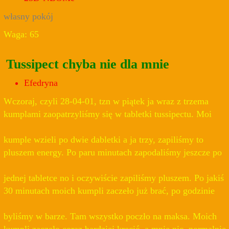
własny pokój
Waga: 65
Tussipect chyba nie dla mnie
Efedryna
Wczoraj, czyli 28-04-01, tzn w piątek ja wraz z trzema
kumplami zaopatrzyliśmy się w tabletki tussipectu. Moi
kumple wzieli po dwie dabletki a ja trzy, zapiliśmy to
pluszem energy. Po paru minutach zapodaliśmy jeszcze po
jednej tabletce no i oczywiście zapiliśmy pluszem. Po jakiś
30 minutach moich kumpli zaczeło już brać, po godzinie
byliśmy w barze. Tam wszystko poczło na maksa. Moich
kumpli zaczeło coraz bardziej kręcić, a mnie nic, normalnie