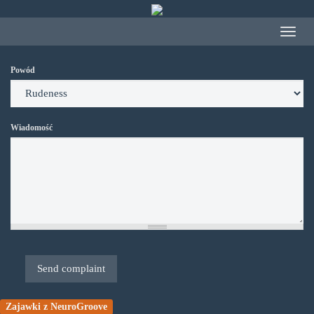
Przejdź
do
Toggle
treści
navigat
Powód
Wiadomość
Send complaint
Zajawki z NeuroGroove