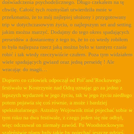
doświadczenia psychodelicznego. Długo czekałem na tę
chwilę. Całość tych rozmyślań utwierdziła mnie w
przekonaniu, że to mój najlepiej ułożony i przygotowany
trip w dotychczasowym życiu, o najlepszym set and setting
jakim można marzyć. Dodajmy do tego okres spadających
perseidów a dostaniemy z tego to, że to co wtedy robiłem
to była najlepsza rzecz jaką można było w tamtym czasie
robić i tak wtedy rzeczywiście czułem. Poza tym widziałem
wiele spadających gwiazd oraz jedną perseidę ! Ale
wracając do magii…
Dopiero co człowiek odpoczął od Pol’and’Rockowego
festiwalu w Kostrzynie nad Odrą uznając go za jedno z
lepszych wydarzeń w jego życiu, tak w jego życiu niedługo
potem pojawia się coś równie, a może i bardziej
spektakularnego. Astralny Wojownik miał pojechać sobie w
tym roku na dwa festiwale, z czego jeden się nie odbył,
więc odczuwał on niemały zawód. Po Woodstockowym
szaleństwie plany były takie by pojechać jeszcze gdzieś.