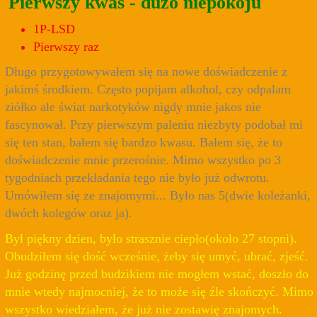
Pierwszy kwas - dużo niepokoju
1P-LSD
Pierwszy raz
Długo przygotowywałem się na nowe doświadczenie z
jakimś środkiem. Często popijam alkohol, czy odpalam
ziółko ale świat narkotyków nigdy mnie jakos nie
fascynował. Przy pierwszym paleniu niezbyty podobał mi
się ten stan, bałem się bardzo kwasu. Bałem się, że to
doświadczenie mnie przerośnie. Mimo wszystko po 3
tygodniach przekładania tego nie było już odwrotu.
Umówiłem się ze znajomymi... Było nas 5(dwie koleżanki,
dwóch kolegów oraz ja).
Był piękny dzien, było strasznie ciepło(około 27 stopni).
Obudziłem się dość wcześnie, żeby się umyć, ubrać, zjeść.
Już godzinę przed budzikiem nie mogłem wstać, doszło do
mnie wtedy najmocniej, że to może się źle skończyć. Mimo
wszystko wiedziałem, że już nie zostawię znajomych.