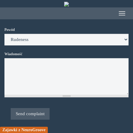
Przejdź
do
Toggle
treści
navigat
Powód
Wiadomość
Send complaint
Zajawki z NeuroGroove