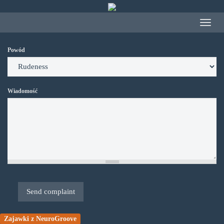
Przejdź
do
Toggle
treści
navigat
Powód
Wiadomość
Send complaint
Zajawki z NeuroGroove