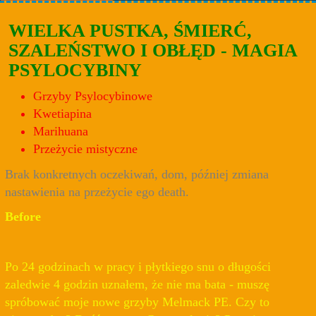
WIELKA PUSTKA, ŚMIERĆ,
SZALEŃSTWO I OBŁĘD - MAGIA
PSYLOCYBINY
Grzyby Psylocybinowe
Kwetiapina
Marihuana
Przeżycie mistyczne
Brak konkretnych oczekiwań, dom, później zmiana
nastawienia na przeżycie ego death.
Before
Po 24 godzinach w pracy i płytkiego snu o długości
zaledwie 4 godzin uznałem, że nie ma bata - muszę
spróbować moje nowe grzyby Melmack PE. Czy to