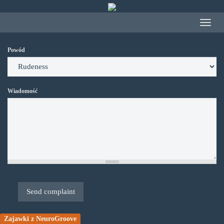
Przejdź
do
Toggle
treści
navigat
Powód
Wiadomość
Send complaint
Zajawki z NeuroGroove