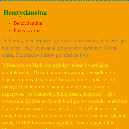
Benzydamina
Benzydamina
Pierwszy raz
Podjarany, niecierpliwy, gotowy na wszystko, chęć ostrego
bad tripa, chęć wyzwania, pozytywne myślenie. Wolna
chata, 3 ziomków i trupy po mieście i wsi
Wybaczcie za błędy ale pęknięty ekran i wariująca
atoutokorekta. Dzisiaj opowiem wam jak wpadłem na
zajebisty pomysł by zażyć Benzydaminę "cipkacz" od
małego chciałem mieć haluny, ale nie pozytywne a
negatywne, bo ciekawiej, lubię strach, niepokój , lęk i
wyzwanie. Ludzie na forach brali po 3/4 saszetki niektórzy
5 a znalazł się wariat co zjadł 6...... Pomyślałem że nie
mogę być gorszy i też 6 walne. Lubię się rzucan na głęboką
wodę. O 16:59 wszystko wypiłem. Smak o japierdole.