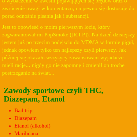
o wybaczenie w kwestii pojawijących się błędów oraz o
zwrócenie uwagi w komentarzu, na pewno się dostosuję do
porad odnośnie pisania jak i substancji.
Jest to opowieść o moim pierwszym locie, który
zagwarantował mi PopSmoke ([R.I.P]). Na dzień dzisiejszy
jestem już po trzecim podejsciu do MDMA w formie piguł,
jednak opowiem tylko ten najlepszy czyli pierwszy. Jak
później się okazało wszysycy zawansowani wyjadacze
mieli racje... nigdy go nie zapomnę i zmienił on troche
postrzeganie na świat...
Zawody sportowe czyli THC,
Diazepam, Etanol
Bad trip
Diazepam
Etanol (alkohol)
Marihuana