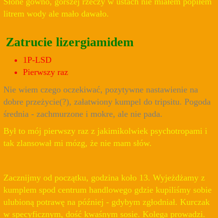
Słone gówno, gorszej rzeczy w ustach nie miałem popiłem
litrem wody ale mało dawało.
Zatrucie lizergiamidem
1P-LSD
Pierwszy raz
Nie wiem czego oczekiwać, pozytywne nastawienie na
dobre przeżycie(?), załatwiony kumpel do tripsitu. Pogoda
średnia - zachmurzone i mokre, ale nie pada.
Był to mój pierwszy raz z jakimikolwiek psychotropami i
tak zlansował mi mózg, że nie mam słów.
Zacznijmy od początku, godzina koło 13. Wyjeżdżamy z
kumplem spod centrum handlowego gdzie kupiliśmy sobie
ulubioną potrawę na później - gdybym zgłodniał. Kurczak
w specyficznym, dość kwaśnym sosie. Kolega prowadzi.