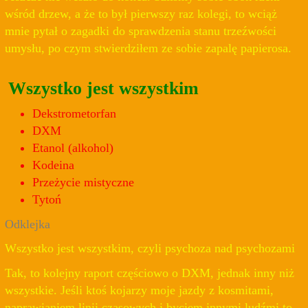
wśród drzew, a że to był pierwszy raz kolegi, to wciąż
mnie pytał o zagadki do sprawdzenia stanu trzeźwości
umysłu, po czym stwierdziłem ze sobie zapalę papierosa.
Wszystko jest wszystkim
Dekstrometorfan
DXM
Etanol (alkohol)
Kodeina
Przeżycie mistyczne
Tytoń
Odklejka
Wszystko jest wszystkim, czyli psychoza nad psychozami
Tak, to kolejny raport częściowo o DXM, jednak inny niż
wszystkie. Jeśli ktoś kojarzy moje jazdy z kosmitami,
naprawianiem linii czasowych i byciem innymi ludźmi to