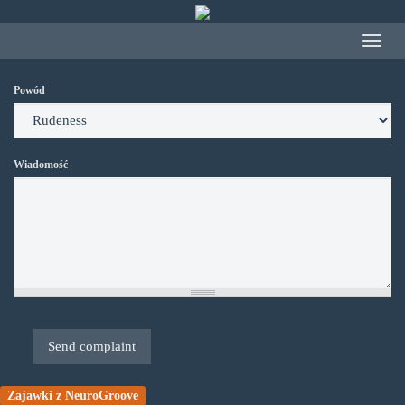
Przejdź
do
Toggle
treści
navigat
Powód
Wiadomość
Send complaint
Zajawki z NeuroGroove