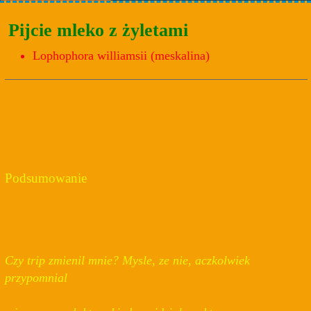
Pijcie mleko z żyletami
Lophophora williamsii (meskalina)
Podsumowanie
Czy trip zmienil mnie? Mysle, ze nie, aczkolwiek
przypomnial