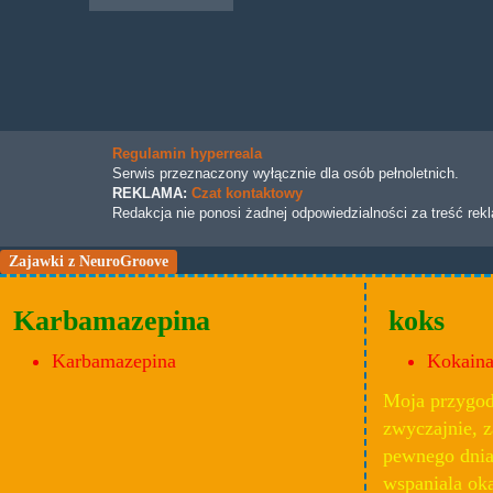
Regulamin hyperreala
Serwis przeznaczony wyłącznie dla osób pełnoletnich.
REKLAMA:
Czat kontaktowy
Redakcja nie ponosi żadnej odpowiedzialności za treść rek
Zajawki z NeuroGroove
Karbamazepina
koks
Karbamazepina
Kokain
Moja przygoda
zwyczajnie, 
pewnego dnia 
wspaniala ok