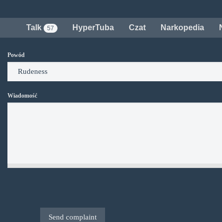
Przejdź do treści
Talk
HyperTuba
Czat
Narkopedia
57
Powód
Wiadomość
Send complaint