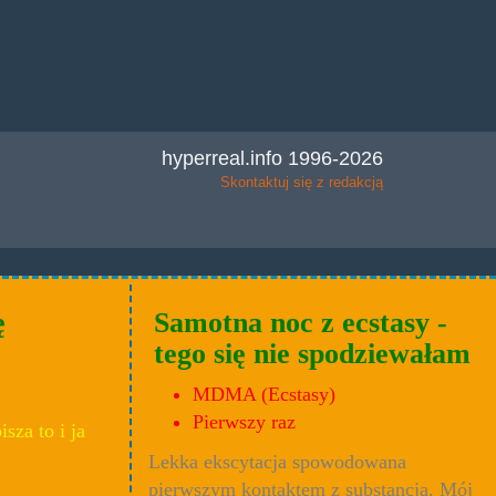
hyperreal.info 1996-2026
Skontaktuj się z redakcją
ę
Samotna noc z ecstasy -
tego się nie spodziewałam
MDMA (Ecstasy)
Pierwszy raz
za to i ja
Lekka ekscytacja spowodowana
pierwszym kontaktem z substancją. Mój