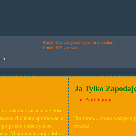
Kanał RSS z najważniejszymi artykułami
Kanał RSS z newsami
lam.
Ja Tylko Zapodaj
a
Amfetamina
 z kokaina zaczela sie dosc
zawsze chcialam sprobowac a
Hmmmm... skoro wszyscy pis
po prostu nadarzyla sie
tezzzzz...
azja. Mianowicie moja dobra