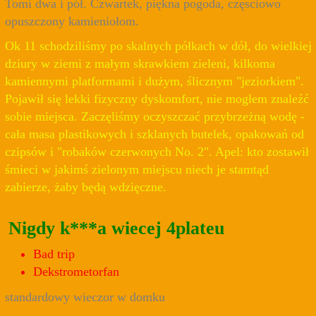
Tomi dwa i pół. Czwartek, piękna pogoda, częsciowo
opuszczony kamieniołom.
Ok 11 schodziliśmy po skalnych półkach w dół, do wielkiej
dziury w ziemi z małym skrawkiem zieleni, kilkoma
kamiennymi platformami i dużym, ślicznym "jeziorkiem".
Pojawił się lekki fizyczny dyskomfort, nie mogłem znaleźć
sobie miejsca. Zaczęliśmy oczyszczać przybrzeżną wodę -
cała masa plastikowych i szklanych butelek, opakowań od
czipsów i "robaków czerwonych No. 2". Apel: kto zostawił
śmieci w jakimś zielonym miejscu niech je stamtąd
zabierze, żaby będą wdzięczne.
Nigdy k***a wiecej 4plateu
Bad trip
Dekstrometorfan
standardowy wieczor w domku