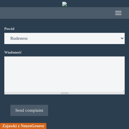
Przejdź
do
Toggle
treści
navigat
Powód
Wiadomość
Send complaint
Zajawki z NeuroGroove