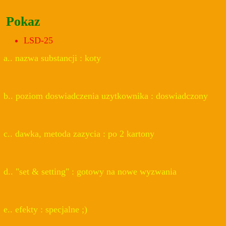
Pokaz
LSD-25
a.. nazwa substancji : koty
b.. poziom doswiadczenia uzytkownika : doswiadczony
c.. dawka, metoda zazycia : po 2 kartony
d.. "set & setting" : gotowy na nowe wyzwania
e.. efekty : specjalne ;)