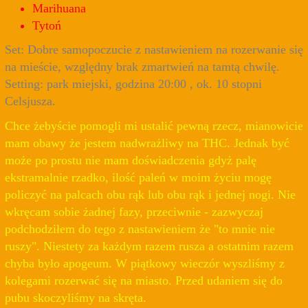
Marihuana
Tytoń
Set: Dobre samopoczucie z nastawieniem na rozerwanie się
na mieście, względny brak zmartwień na tamtą chwilę.
Setting: park miejski, godzina 20:00 , ok. 10 stopni
Celsjusza.
Chce żebyście pomogli mi ustalić pewną rzecz, mianowicie
mam obawy że jestem nadwrażliwy na THC. Jednak być
może po prostu nie mam doświadczenia gdyż palę
ekstramalnie rzadko, ilość paleń w moim życiu mogę
policzyć na palcach obu rąk lub obu rąk i jednej nogi. Nie
wkręcam sobie żadnej fazy, przeciwnie - zazwyczaj
podchodziłem do tego z nastawieniem że "to mnie nie
ruszy". Niestety za każdym razem rusza a ostatnim razem
chyba było apogeum. W piątkowy wieczór wyszliśmy z
kolegami rozerwać się na miasto. Przed udaniem się do
pubu skoczyliśmy na skręta.