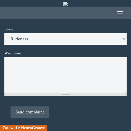
Przejdź
do
Toggle
treści
navigat
Powód
Wiadomość
Send complaint
Zajawki z NeuroGroove