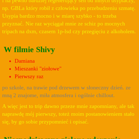
i na pewno bardziej regenerujący sen od innych usypiaczy,
np. GBLa który robił z człowieka po przebudzeniu szmatę.
Usypia bardzo mocno i w miarę szybko - to trzeba
przyznać. Nie raz wyciągał mnie ze schiz po mocnych
tripach na dxm, czasem 1p-lsd czy przegięciu z alkoholem.
W filmie Shivy
Damiana
Mieszanki "ziołowe"
Pierwszy raz
po szkole, na trawie pod drzewem w słoneczny dzień. ze
mną 2 znajome, miła atmosfera i ogólnie chillout.
A więc jest to trip dawno przeze mnie zapomniany, ale tak
naprawdę mój pierwszy, toteż moim postanowieniem stało
się, by go sobie przypomnieć i opisać.