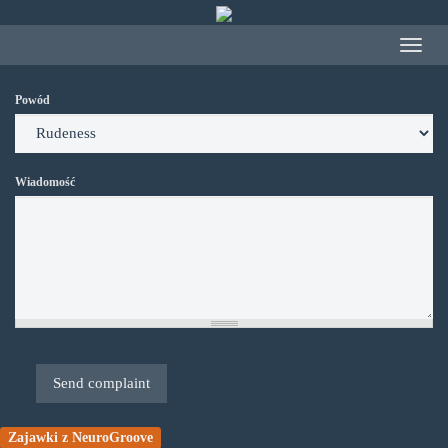
Przejdź
do
Toggle
treści
navigat
Powód
Wiadomość
Send complaint
Zajawki z NeuroGroove