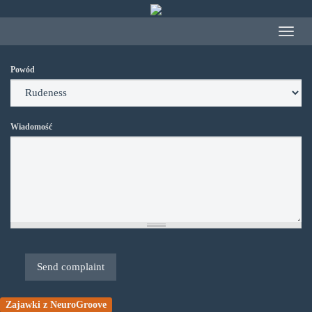
Przejdź
do
Toggle
treści
navigat
Powód
Wiadomość
Send complaint
Zajawki z NeuroGroove