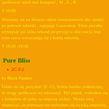
spróbować mieli moi kompani ; M , E , K
T 19:00
Zbieramy sie na dworzu całym towarzystwem aby spożyć
po połowie tabletki , zapijając Gatoradem. Efekt placebo
występuje już kilka sekund po przyjęciu ekscytacja oraz
rytm serca wzmacniają się z każdą sekundą.
T 19:20 -19:30
Pure Bliss
2C-T-2
by Black Panther
Udało mi się pozyskać 2C-T2, byłem bardzo podniecony,
że mogę spróbować tej substancji. Był piątek, wybrałem się
z kumplem do pubu na imprezę techno. Muszę tutaj
zaznaczyć, że pierwszy raz wybrałem się na taką imprezkę,