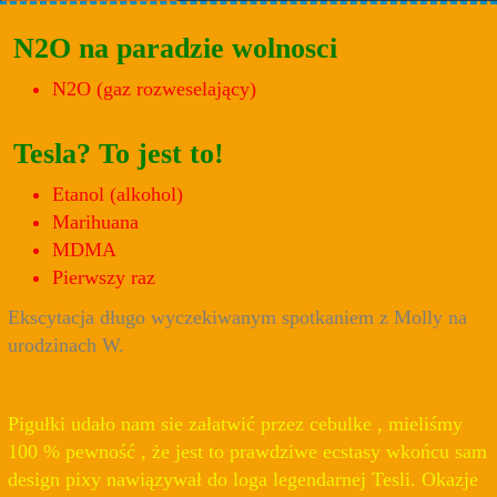
N2O na paradzie wolnosci
N2O (gaz rozweselający)
Tesla? To jest to!
Etanol (alkohol)
Marihuana
MDMA
Pierwszy raz
Ekscytacja długo wyczekiwanym spotkaniem z Molly na
urodzinach W.
Pigułki udało nam sie załatwić przez cebulke , mieliśmy
100 % pewność , że jest to prawdziwe ecstasy wkońcu sam
design pixy nawiązywał do loga legendarnej Tesli. Okazje