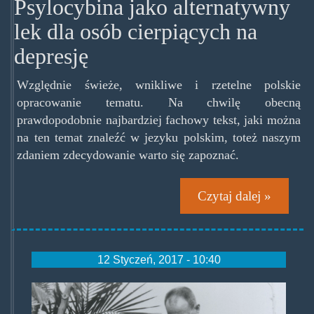
Psylocybina jako alternatywny
lek dla osób cierpiących na
depresję
Względnie świeże, wnikliwe i rzetelne polskie
opracowanie tematu. Na chwilę obecną
prawdopodobnie najbardziej fachowy tekst, jaki można
na ten temat znaleźć w jezyku polskim, toteż naszym
zdaniem zdecydowanie warto się zapoznać.
Czytaj dalej »
12 Styczeń, 2017 - 10:40
schultes_amazon_1940s_crop.j