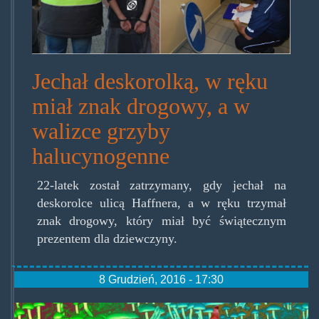
Jechał deskorolką, w ręku
miał znak drogowy, a w
walizce grzyby
halucynogenne
22-latek został zatrzymany, gdy jechał na
deskorolce ulicą Haffnera, a w ręku trzymał
znak drogowy, który miał być świątecznym
prezentem dla dziewczyny.
8 Grudzień, 2016 - 17:30
we-