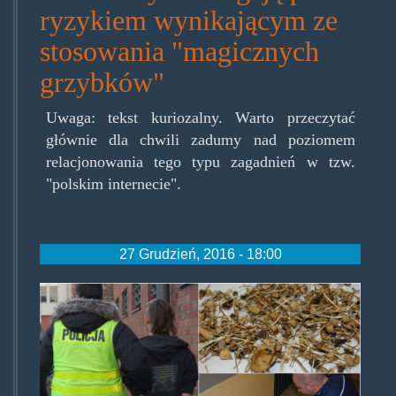
ryzykiem wynikającym ze
stosowania "magicznych
grzybków"
Uwaga: tekst kuriozalny. Warto przeczytać
głównie dla chwili zadumy nad poziomem
relacjonowania tego typu zagadnień w tzw.
"polskim internecie".
27 Grudzień, 2016 - 18:00
wrekumialznakdrogowyawwaliz