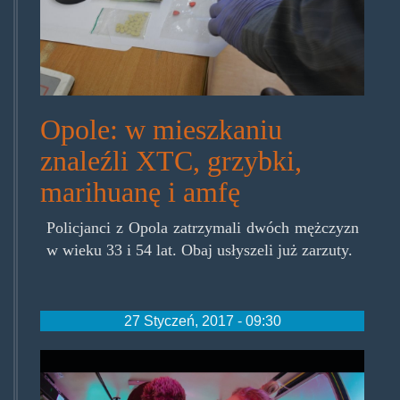
Opole: w mieszkaniu
znaleźli XTC, grzybki,
marihuanę i amfę
Policjanci z Opola zatrzymali dwóch mężczyzn
w wieku 33 i 54 lat. Obaj usłyszeli już zarzuty.
27 Styczeń, 2017 - 09:30
melanz._oczekiwania_vs._rzec