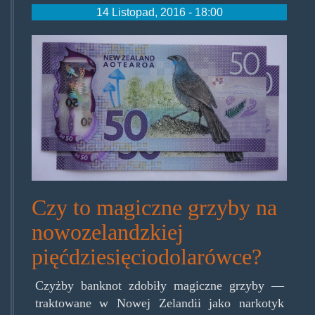
14 Listopad, 2016 - 18:00
new-
zealand-
50-
dollar.jpg
Czy to magiczne grzyby na
nowozelandzkiej
pięćdziesięciodolarówce?
Czyżby banknot zdobiły magiczne grzyby —
traktowane w Nowej Zelandii jako narkotyk