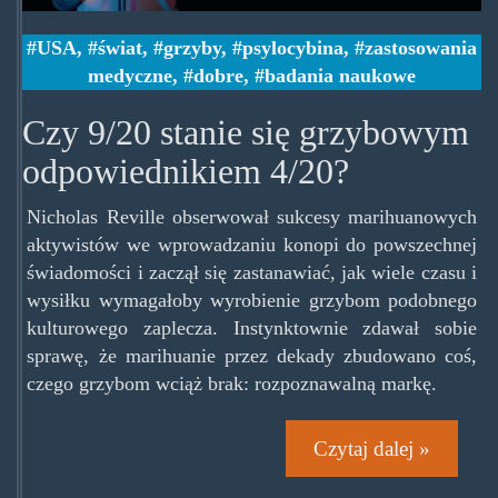
USA
,
świat
,
grzyby
,
psylocybina
,
zastosowania
medyczne
,
dobre
,
badania naukowe
Czy 9/20 stanie się grzybowym
odpowiednikiem 4/20?
Nicholas Reville obserwował sukcesy marihuanowych
aktywistów we wprowadzaniu konopi do powszechnej
świadomości i zaczął się zastanawiać, jak wiele czasu i
wysiłku wymagałoby wyrobienie grzybom podobnego
kulturowego zaplecza. Instynktownie zdawał sobie
sprawę, że marihuanie przez dekady zbudowano coś,
czego grzybom wciąż brak: rozpoznawalną markę.
Czytaj dalej »