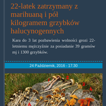
22-latek zatrzymany z
marihuaną i pół
kilogramem grzybków
halucynogennych
Kara do 3 lat pozbawienia wolności grozi 22-
letniemu mężczyźnie za posiadanie 39 gramów
mj i 1300 grzybków.
24 Październik, 2016 - 17:30
tonielysiczkiii.jpg