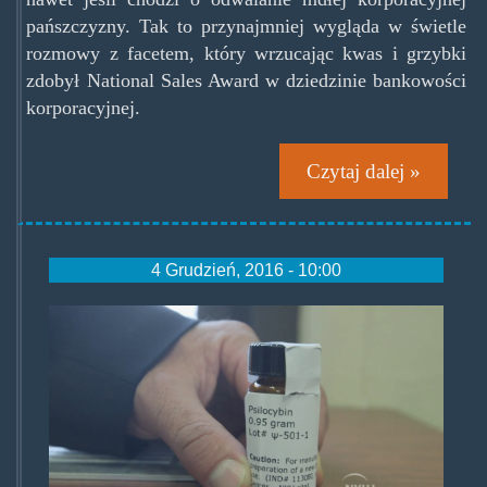
mushrooms.jpg
pańszczyzny. Tak to przynajmniej wygląda w świetle
rozmowy z facetem, który wrzucając kwas i grzybki
zdobył National Sales Award w dziedzinie bankowości
korporacyjnej.
Czytaj dalej »
4 Grudzień, 2016 - 10:00
psilocybin-
nyu-
medical-
study-
psychoactive-