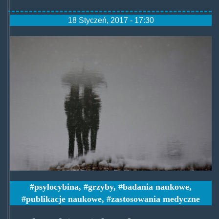
18 Styczeń, 2017 - 17:30
treating-
depression-
psilocybin-
study.jpg
psylocybina
,
grzyby
,
badania naukowe
,
publikacje naukowe
,
zastosowania medyczne