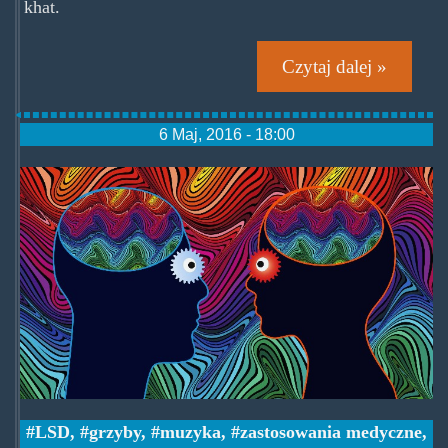
khat.
Czytaj dalej »
6 Maj, 2016 - 18:00
lsdmusicchoice.jpg
LSD
,
grzyby
,
muzyka
,
zastosowania medyczne
,