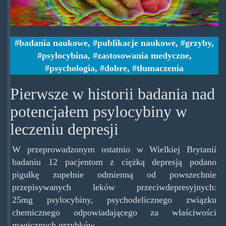
badania naukowe
,
publikacje naukowe
,
grzyby
,
psylocybina
,
zastosowania medyczne
,
psychologia
,
dobre
,
tłumaczenia
Pierwsze w historii badania nad
potencjałem psylocybiny w
leczeniu depresji
W przeprowadzonym ostatnio w Wielkiej Brytanii
badaniu 12 pacjentom z ciężką depresją podano
pigułkę zupełnie odmienną od powszechnie
przepisywanych leków przeciwdepresyjnych:
25mg psylocybiny, psychodelicznego związku
chemicznego odpowiadającego za właściwości
magicznych grzybków.