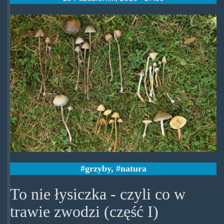
tonielysiczkaprzegladczesc1.jpg
grzyby
,
natura
To nie łysiczka - czyli co w
trawie zwodzi (część I)