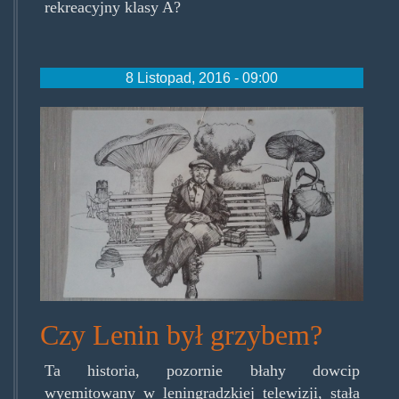
rekreacyjny klasy A?
8 Listopad, 2016 - 09:00
lenin_mushroom_by_miss1488
d8d10u4.jpg
Czy Lenin był grzybem?
Ta historia, pozornie błahy dowcip
wyemitowany w leningradzkiej telewizji, stała