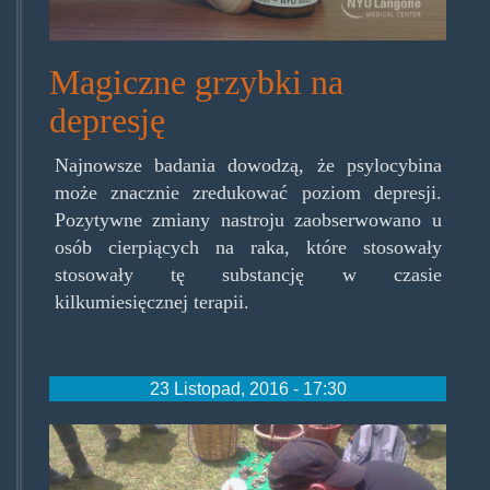
mushroom-
compound-
Magiczne grzybki na
treat-
depresję
cancer-
Najnowsze badania dowodzą, że psylocybina
patients.jpg
może znacznie zredukować poziom depresji.
Pozytywne zmiany nastroju zaobserwowano u
osób cierpiących na raka, które stosowały
stosowały tę substancję w czasie
kilkumiesięcznej terapii.
23 Listopad, 2016 - 17:30
alanrockefeller.jpg