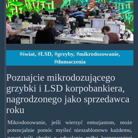
interviewed-
a-
corporate-
banker-
who-
świat
,
LSD
,
grzyby
,
mikrodozowanie
,
won-
tłumaczenia
the-
Poznajcie mikrodozującego
national-
grzybki i LSD korpobankiera,
sales-
nagrodzonego jako sprzedawca
award-
roku
while-
Mikrodozowanie, jeśli wierzyć entuzjastom, może
microdosing-
potencjalnie pomóc myśleć nieszablonowo każdemu,
nawet jeśli chodzi o odwalanie mdłej korporacyjnej