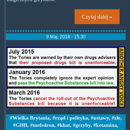
Czytaj dalej »
9 Maj, 2016 - 15:30
psychoactive_substances_bill_un
Wielka Brytania
,
rząd i polityka
,
ustawy
,
złe
,
GHB
,
mefedron
,
khat
,
grzyby
,
ketamina
,