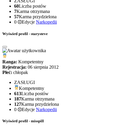
ZASŁUGI
60
Liczba postów
7
Karma otrzymana
57
Karma przydzielona
0
Edycje
Narkopedii
Wyświetl profil - starysteve
Ranga:
Kompetentny
Rejestracja:
06 sierpnia 2012
Płeć:
chłopak
ZASŁUGI
Kompetentny
613
Liczba postów
187
Karma otrzymana
127
Karma przydzielona
0
Edycje
Narkopedii
Wyświetl profil - misspill