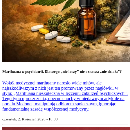
Marihuana w psychiatrii. Dlaczego „nie leczy” nie oznacza „nie działa”?
Wokół medycznej marihuany narosło wiele mitów, ale
najszkodliwszym z nich jest ten promowany przez nagłówki, w
stylu: „Marihuana nieskuteczna w leczeniu zaburzeń psychicznych”.
Tego typu uproszczenia, obecne choćby w niedawnym artykule na
portalu Medonet, manipulują odbiorem społecznym, ignorując
fundamentalną zasadę współczesnej medycyny.
czwartek, 2. Kwiecień 2026 - 18:00