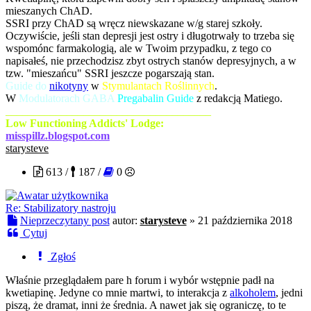
mieszanych ChAD.
SSRI przy ChAD są wręcz niewskazane w/g starej szkoły.
Oczywiście, jeśli stan depresji jest ostry i długotrwały to trzeba się
wspomónc farmakologią, ale w Twoim przypadku, z tego co
napisałeś, nie przechodzisz zbyt ostrych stanów depresyjnych, a w
tzw. "mieszańcu" SSRI jeszcze pogarszają stan.
Guide do
nikotyny
w
Stymulantach Roślinnych
.
W
Modulatorach GABA
Pregabalin Guide
z redakcją Matiego.
_____________________________________
Low Functioning Addicts' Lodge:
misspillz.blogspot.com
starysteve
613 /
187 /
0
Re: Stabilizatory nastroju
Nieprzeczytany post
autor:
starysteve
»
21 października 2018
Cytuj
Zgłoś
Właśnie przeglądałem pare h forum i wybór wstępnie padł na
kwetiapinę. Jedyne co mnie martwi, to interakcja z
alkoholem
, jedni
piszą, że dramat, inni że średnia. A nawet jak się ograniczę, to te