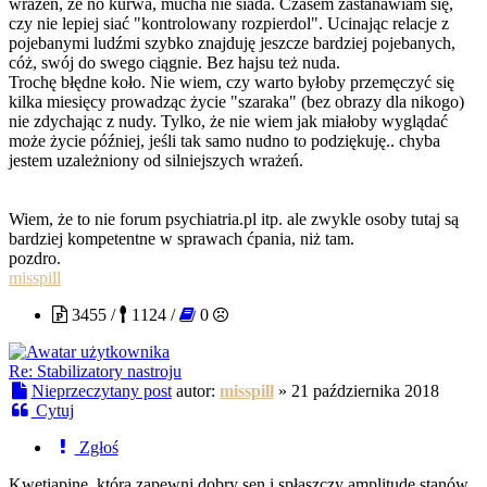
wrażeń, że no kurwa, mucha nie siada. Czasem zastanawiam się,
czy nie lepiej siać "kontrolowany rozpierdol". Ucinając relacje z
pojebanymi ludźmi szybko znajduję jeszcze bardziej pojebanych,
cóż, swój do swego ciągnie. Bez hajsu też nuda.
Trochę błędne koło. Nie wiem, czy warto byłoby przemęczyć się
kilka miesięcy prowadząc życie "szaraka" (bez obrazy dla nikogo)
nie zdychając z nudy. Tylko, że nie wiem jak miałoby wyglądać
może życie później, jeśli tak samo nudno to podziękuję.. chyba
jestem uzależniony od silniejszych wrażeń.
Wiem, że to nie forum psychiatria.pl itp. ale zwykle osoby tutaj są
bardziej kompetentne w sprawach ćpania, niż tam.
pozdro.
misspill
3455 /
1124 /
0
Re: Stabilizatory nastroju
Nieprzeczytany post
autor:
misspill
»
21 października 2018
Cytuj
Zgłoś
Kwetiapinę, która zapewni dobry sen i spłaszczy amplitudę stanów