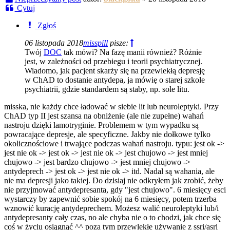
Cytuj
Zgłoś
06 listopada 2018
misspill
pisze:
Twój
DOC
tak mówi? Na fazę manii również? Różnie
jest, w zależności od przebiegu i teorii psychiatrycznej.
Wiadomo, jak pacjent skarży się na przewlekłą depresję
w ChAD to dostanie antydepa, ja mówię o starej szkole
psychiatrii, gdzie standardem są staby, np. sole litu.
misska, nie każdy chce ładować w siebie lit lub neuroleptyki. Przy
ChAD typ II jest szansa na obniżenie (ale nie zupełne) wahań
nastroju dzięki lamotryginie. Problemem w tym wypadku są
powracające depresje, ale specyficzne. Jakby nie dołkowe tylko
okolicznościowe i trwające podczas wahań nastroju. typu: jest ok ->
jest nie ok -> jest ok -> jest nie ok -> jest chujowo -> jest mniej
chujowo -> jest bardzo chujowo -> jest mniej chujowo ->
antydeprech -> jest ok -> jest nie ok -> itd. Nadal są wahania, ale
nie ma depresji jako takiej. Do dzisiaj nie odkryłem jak zrobić, żeby
nie przyjmować antydepresanta, gdy "jest chujowo". 6 miesięcy esci
wystarczy by zapewnić sobie spokój na 6 miesięcy, potem trzerba
wznowić kurację antydeprechem. Możesz walić neuroleptyki lub/i
antydepresanty cały czas, no ale chyba nie o to chodzi, jak chce się
coś w życiu osiągnąć ^^ poza tym przewlekłe używanie z ssri/asri