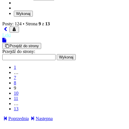
Posty: 124 •
Strona
9
z
13
Leki
Przejdź do strony
Przejdź do strony:
1
…
7
8
9
10
11
…
13
Poprzednia
Następna
wnc1964