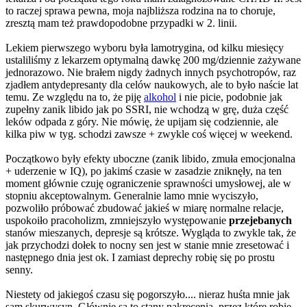
to raczej sprawa pewna, moja najbliższa rodzina na to choruje,
zresztą mam też prawdopodobne przypadki w 2. linii.
Lekiem pierwszego wyboru była lamotrygina, od kilku miesięcy
ustaliliśmy z lekarzem optymalną dawkę 200 mg/dziennie zażywane
jednorazowo. Nie brałem nigdy żadnych innych psychotropów, raz
zjadłem antydepresanty dla celów naukowych, ale to było naście lat
temu. Ze względu na to, że piję
alkohol
i nie picie, podobnie jak
zupełny zanik libido jak po SSRI, nie wchodzą w grę, duża część
leków odpada z góry. Nie mówię, że upijam się codziennie, ale
kilka piw w tyg. schodzi zawsze + zwykle coś więcej w weekend.
Początkowo były efekty uboczne (zanik libido, zmuła emocjonalna
+ uderzenie w IQ), po jakimś czasie w zasadzie zniknęły, na ten
moment głównie czuję ograniczenie sprawności umysłowej, ale w
stopniu akceptowalnym. Generalnie lamo mnie wyciszyło,
pozwoliło próbować zbudować jakieś w miarę normalne relacje,
uspokoiło pracoholizm, zmniejszyło występowanie
przejebanych
stanów mieszanych, depresje są krótsze. Wygląda to zwykle tak, że
jak przychodzi dołek to nocny sen jest w stanie mnie zresetować i
następnego dnia jest ok. I zamiast deprechy robię się po prostu
senny.
Niestety od jakiegoś czasu się pogorszyło.... nieraz huśta mnie jak
sam skurwysyn. Głównie są to stany nakręcenia, przez które robię