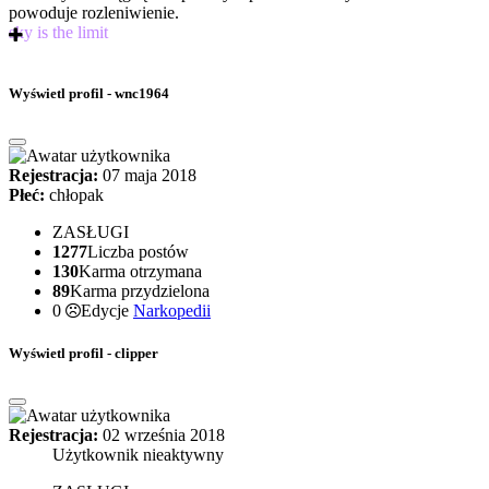
powoduje rozleniwienie.
sky is the limit
Wyświetl profil - wnc1964
Rejestracja:
07 maja 2018
Płeć:
chłopak
ZASŁUGI
1277
Liczba postów
130
Karma otrzymana
89
Karma przydzielona
0
Edycje
Narkopedii
Wyświetl profil - clipper
Rejestracja:
02 września 2018
Użytkownik nieaktywny