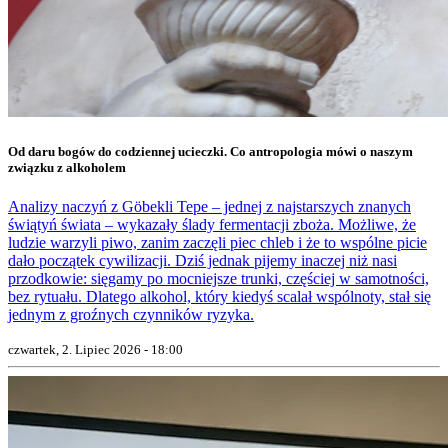
Od daru bogów do codziennej ucieczki. Co antropologia mówi o naszym
związku z alkoholem
Analizy naczyń z Göbekli Tepe – jednej z najstarszych znanych
świątyń świata – wykazały ślady fermentacji zboża. Możliwe, że
ludzie warzyli piwo, zanim zaczęli piec chleb i że to wspólne picie
dało początek cywilizacji. Dziś jednak pijemy inaczej niż nasi
przodkowie: sięgamy po mocniejsze trunki, częściej w samotności,
bez rytuału. Dlatego alkohol, który kiedyś scalał wspólnoty, stał się
jednym z groźnych czynników ryzyka.
czwartek, 2. Lipiec 2026 - 18:00