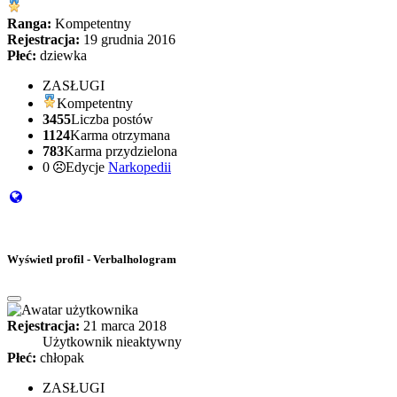
Ranga:
Kompetentny
Rejestracja:
19 grudnia 2016
Płeć:
dziewka
ZASŁUGI
Kompetentny
3455
Liczba postów
1124
Karma otrzymana
783
Karma przydzielona
0
Edycje
Narkopedii
Wyświetl profil - Verbalhologram
Rejestracja:
21 marca 2018
Użytkownik nieaktywny
Płeć:
chłopak
ZASŁUGI