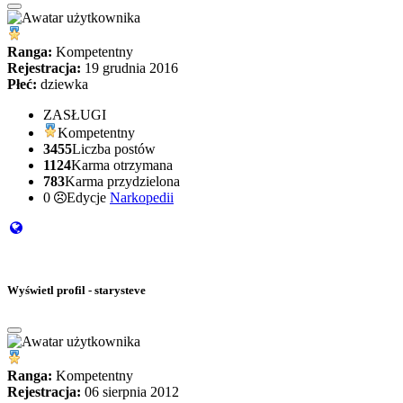
Ranga:
Kompetentny
Rejestracja:
19 grudnia 2016
Płeć:
dziewka
ZASŁUGI
Kompetentny
3455
Liczba postów
1124
Karma otrzymana
783
Karma przydzielona
0
Edycje
Narkopedii
Wyświetl profil - starysteve
Ranga:
Kompetentny
Rejestracja:
06 sierpnia 2012