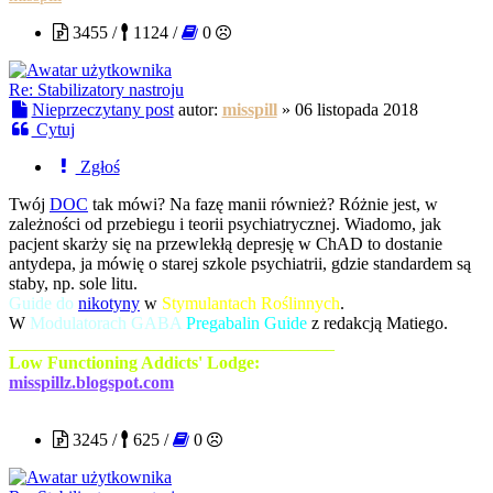
3455 /
1124 /
0
Re: Stabilizatory nastroju
Nieprzeczytany post
autor:
misspill
»
06 listopada 2018
Cytuj
Zgłoś
Twój
DOC
tak mówi? Na fazę manii również? Różnie jest, w
zależności od przebiegu i teorii psychiatrycznej. Wiadomo, jak
pacjent skarży się na przewlekłą depresję w ChAD to dostanie
antydepa, ja mówię o starej szkole psychiatrii, gdzie standardem są
staby, np. sole litu.
Guide do
nikotyny
w
Stymulantach Roślinnych
.
W
Modulatorach GABA
Pregabalin Guide
z redakcją Matiego.
_____________________________________
Low Functioning Addicts' Lodge:
misspillz.blogspot.com
Verbalhologram
3245 /
625 /
0