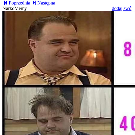
Poprzednia
Następna
NarkoMemy
dodaj swój