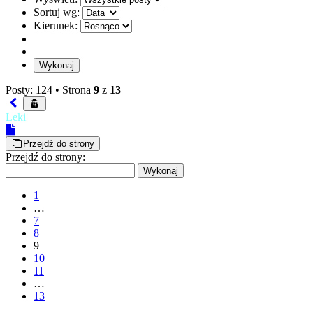
Sortuj wg:
Kierunek:
Posty: 124 •
Strona
9
z
13
Leki
Przejdź do strony
Przejdź do strony:
1
…
7
8
9
10
11
…
13