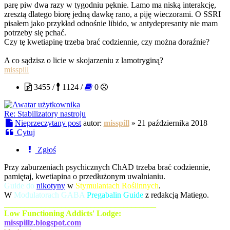
parę piw dwa razy w tygodniu pęknie. Lamo ma niską interakcję,
zresztą dlatego biorę jedną dawkę rano, a piję wieczorami. O SSRI
pisałem jako przykład odnośnie libido, w antydepresanty nie mam
potrzeby się pchać.
Czy tę kwetiapinę trzeba brać codziennie, czy można doraźnie?
A co sądzisz o licie w skojarzeniu z lamotryginą?
misspill
3455 /
1124 /
0
Re: Stabilizatory nastroju
Nieprzeczytany post
autor:
misspill
»
21 października 2018
Cytuj
Zgłoś
Przy zaburzeniach psychicznych ChAD trzeba brać codziennie,
pamiętaj, kwetiapina o przedłużonym uwalnianiu.
Guide do
nikotyny
w
Stymulantach Roślinnych
.
W
Modulatorach GABA
Pregabalin Guide
z redakcją Matiego.
_____________________________________
Low Functioning Addicts' Lodge:
misspillz.blogspot.com