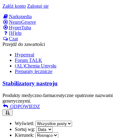
Załóż konto
Zaloguj się
Narkopedia
NeuroGroove
HyperTuba
[H]elp
Czat
Przejdź do zawartości
Hyperreal
Forum TALK
(AL)Chemia Umysłu
Preparaty lecznicze
Stabilizatory nastroju
Produkty medyczno-farmaceutyczne opatrzone nazwami
generycznymi.
ODPOWIEDZ
Wyświetl:
Sortuj wg:
Kierunek: