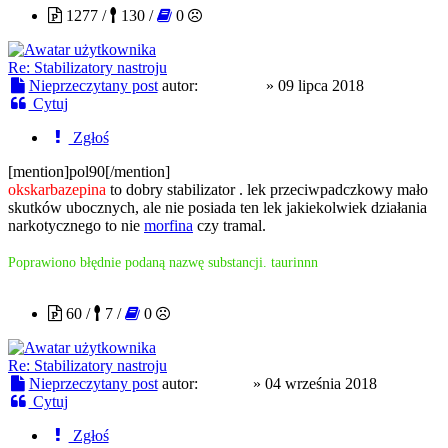
1277 /
130 /
0
Re: Stabilizatory nastroju
Nieprzeczytany post
autor:
wnc1964
»
09 lipca 2018
Cytuj
Zgłoś
[mention]pol90[/mention]
okskarbazepina
to dobry stabilizator . lek przeciwpadczkowy mało
skutków ubocznych, ale nie posiada ten lek jakiekolwiek działania
narkotycznego to nie
morfina
czy tramal.
Poprawiono błędnie podaną nazwę substancji. taurinnn
clipper
60 /
7 /
0
Re: Stabilizatory nastroju
Nieprzeczytany post
autor:
clipper
»
04 września 2018
Cytuj
Zgłoś