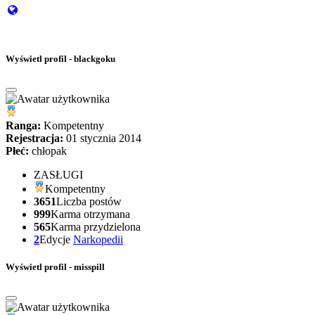
Wyświetl profil - blackgoku
Ranga:
Kompetentny
Rejestracja:
01 stycznia 2014
Płeć:
chłopak
ZASŁUGI
Kompetentny
3651
Liczba postów
999
Karma otrzymana
565
Karma przydzielona
2
Edycje
Narkopedii
Wyświetl profil - misspill