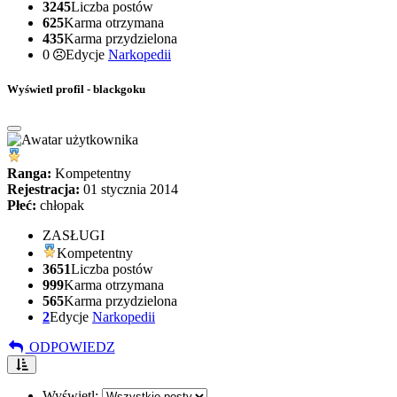
3245
Liczba postów
625
Karma otrzymana
435
Karma przydzielona
0
Edycje
Narkopedii
Wyświetl profil - blackgoku
Ranga:
Kompetentny
Rejestracja:
01 stycznia 2014
Płeć:
chłopak
ZASŁUGI
Kompetentny
3651
Liczba postów
999
Karma otrzymana
565
Karma przydzielona
2
Edycje
Narkopedii
ODPOWIEDZ
Wyświetl: