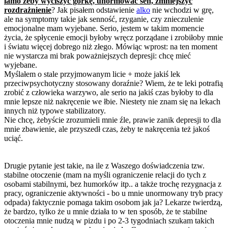
lamo żeby wyciszyć górkę, unormować sen, zmniejszyć
rozdrażnienie
? Jak pisałem odstawienie
alko
nie wchodzi w grę,
ale na symptomy takie jak senność, rzyganie, czy znieczulenie
emocjonalne mam wyjebane. Serio, jestem w takim momencie
życia, że spłycenie emocji byłoby wręcz porządane i zrobiłoby mnie
i światu więcej dobrego niż złego. Mówiąc wprost: na ten moment
nie wystarcza mi brak poważniejszych depresji: chcę mieć
wyjebane.
Myślałem o stale przyjmowanym licie + może jakiś lek
przeciwpsychotyczny stosowany doraźnie? Wiem, że te leki potrafią
zrobić z człowieka warzywo, ale serio na jakiś czas byłoby to dla
mnie lepsze niż nakręcenie we łbie. Niestety nie znam się na lekach
innych niż typowe stabilizatory.
Nie chcę, żebyście zrozumieli mnie źle, prawie zanik depresji to dla
mnie zbawienie, ale przyszedł czas, żeby te nakręcenia też jakoś
uciąć.
Drugie pytanie jest takie, na ile z Waszego doświadczenia tzw.
stabilne otoczenie (mam na myśli ograniczenie relacji do tych z
osobami stabilnymi, bez humorków itp.. a także trochę rezygnacja z
pracy, ograniczenie aktywności - bo u mnie unormowany tryb pracy
odpada) faktycznie pomaga takim osobom jak ja? Lekarze twierdzą,
że bardzo, tylko że u mnie działa to w ten sposób, że te stabilne
otoczenia mnie nudzą w pizdu i po 2-3 tygodniach szukam takich