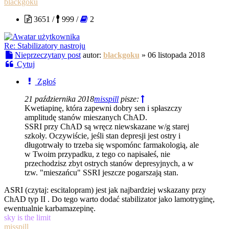
blackgoku
3651 /
999 /
2
Re: Stabilizatory nastroju
Nieprzeczytany post
autor:
blackgoku
»
06 listopada 2018
Cytuj
Zgłoś
21 października 2018
misspill
pisze:
Kwetiapinę, która zapewni dobry sen i spłaszczy
amplitudę stanów mieszanych ChAD.
SSRI przy ChAD są wręcz niewskazane w/g starej
szkoły. Oczywiście, jeśli stan depresji jest ostry i
długotrwały to trzeba się wspomónc farmakologią, ale
w Twoim przypadku, z tego co napisałeś, nie
przechodzisz zbyt ostrych stanów depresyjnych, a w
tzw. "mieszańcu" SSRI jeszcze pogarszają stan.
ASRI (czytaj: escitalopram) jest jak najbardziej wskazany przy
ChAD typ II . Do tego warto dodać stabilizator jako lamotryginę,
ewentualnie karbamazepinę.
sky is the limit
misspill