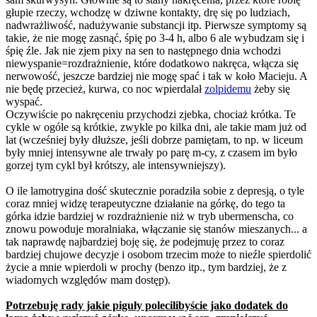
głupie rzeczy, wchodzę w dziwne kontakty, drę się po ludziach,
nadwrażliwość, nadużywanie substancji itp. Pierwsze symptomy są
takie, że nie mogę zasnąć, śpię po 3-4 h, albo 6 ale wybudzam się i
śpię źle. Jak nie zjem pixy na sen to następnego dnia wchodzi
niewyspanie=rozdrażnienie, które dodatkowo nakręca, włącza się
nerwowość, jeszcze bardziej nie mogę spać i tak w koło Macieju. A
nie będę przecież, kurwa, co noc wpierdalał
zolpidemu
żeby się
wyspać.
Oczywiście po nakręceniu przychodzi zjebka, chociaż krótka. Te
cykle w ogóle są krótkie, zwykle po kilka dni, ale takie mam już od
lat (wcześniej były dłuższe, jeśli dobrze pamiętam, to np. w liceum
były mniej intensywne ale trwały po parę m-cy, z czasem im było
gorzej tym cykl był krótszy, ale intensywniejszy).
O ile lamotrygina dość skutecznie poradziła sobie z depresją, o tyle
coraz mniej widzę terapeutyczne działanie na górkę, do tego ta
górka idzie bardziej w rozdrażnienie niż w tryb ubermenscha, co
znowu powoduje moralniaka, włączanie się stanów mieszanych... a
tak naprawdę najbardziej boję się, że podejmuję przez to coraz
bardziej chujowe decyzje i osobom trzecim może to nieźle spierdolić
życie a mnie wpierdoli w prochy (benzo itp., tym bardziej, że z
wiadomych względów mam dostęp).
Potrzebuję rady jakie piguły polecilibyście jako dodatek do