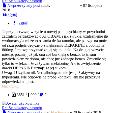
Re: Stabilizatory nastroju
Nieprzeczytany post
autor:
Verbalhologram
»
07 listopada
2018
Cytuj
Zgłoś
Ja przy pierwszej wizycie u nowej pani psychiatry w przychodni
zacząłem pertraktować o AFOBAM, i jak zwykle, uzależnienie itp
wytłumaczyła mi że to ostatnia deska ratunku, ale patrząc na mnie,
od razu podjęła decyzję o zwiększeniu DEPAKINE z 500mg na
800mg. I muszę przyznać że jej się to udało. Na drugiej wizycie
miesiąc pózniej już jak ona coś burknęłą o benzo, to ja sam
powiedziałem że dobra, nie chcę już żadnego benzo. Zmieniło się
tylko to w lekach że zażywam melatoninę, Ale to zwiększenie
dawki DEPAKINE uznaję za jej sukces.
Uwaga! Użytkownik Verbalhologram nie jest już aktywny na
hyperrealu. Nie odpowie na próbę kontaktu, ani nie przeczyta
odpowiedzi na post.
blackgoku
3651 /
999 /
2
Re: Stabilizatory nastroju
Nieprzeczytany post
autor:
blackgoku
»
20 listopada 2018