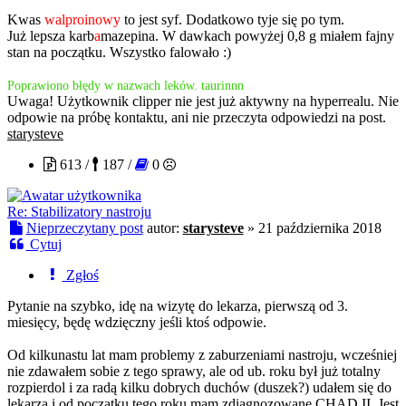
Kwas
walproinowy
to jest syf. Dodatkowo tyje się po tym.
Już lepsza karb
a
mazepina. W dawkach powyżej 0,8 g miałem fajny
stan na początku. Wszystko falowało :)
Poprawiono błędy w nazwach leków. taurinnn
Uwaga! Użytkownik clipper nie jest już aktywny na hyperrealu. Nie
odpowie na próbę kontaktu, ani nie przeczyta odpowiedzi na post.
starysteve
613 /
187 /
0
Re: Stabilizatory nastroju
Nieprzeczytany post
autor:
starysteve
»
21 października 2018
Cytuj
Zgłoś
Pytanie na szybko, idę na wizytę do lekarza, pierwszą od 3.
miesięcy, będę wdzięczny jeśli ktoś odpowie.
Od kilkunastu lat mam problemy z zaburzeniami nastroju, wcześniej
nie zdawałem sobie z tego sprawy, ale od ub. roku był już totalny
rozpierdol i za radą kilku dobrych duchów (duszek?) udałem się do
lekarza i od początku tego roku mam zdiagnozowane CHAD II. Jest