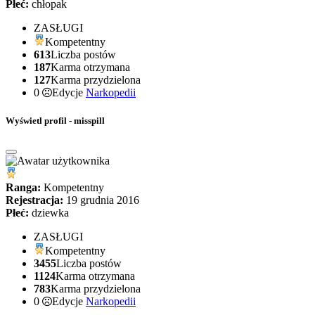
Płeć:
chłopak
ZASŁUGI
Kompetentny
613
Liczba postów
187
Karma otrzymana
127
Karma przydzielona
0
Edycje
Narkopedii
Wyświetl profil - misspill
Ranga:
Kompetentny
Rejestracja:
19 grudnia 2016
Płeć:
dziewka
ZASŁUGI
Kompetentny
3455
Liczba postów
1124
Karma otrzymana
783
Karma przydzielona
0
Edycje
Narkopedii