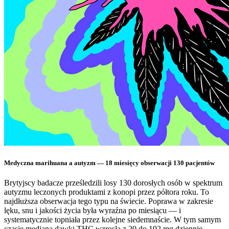
Medyczna marihuana a autyzm — 18 miesięcy obserwacji 130 pacjentów
Brytyjscy badacze prześledzili losy 130 dorosłych osób w spektrum
autyzmu leczonych produktami z konopi przez półtora roku. To
najdłuższa obserwacja tego typu na świecie. Poprawa w zakresie
lęku, snu i jakości życia była wyraźna po miesiącu — i
systematycznie topniała przez kolejne siedemnaście. W tym samym
czasie mediana dawki THC wzrosła z 20 do 192 mg dziennie.