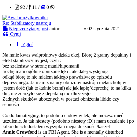
92 /
11 /
0
Re: Stabilizatory nastroju
Nieprzeczytany post
autor:
procent20
»
02 stycznia 2021
Cytuj
Zgłoś
Na mnie kwas walproinowy działa okej. Biorę 2 gramy depakiny i
efekt stabilizacyjny jest, czyli :
bez szaleństw w stronę manii/hipomanii
trochę mam ogólnie obniżone lęki - ale dalej występują
odkąd biorę to nie miałem takiego prawdziwego epizodu
depresyjnego. Ja mam z natury obniżony nastrój i melancholijny
jestem dość (jak to ładnie brzmi) ale jak łapię 'deprechę' to na kilka
dni, nie zdarzyło się z depakiną nic dłuższego
Żadnych skutków ubocznych w postaci obniżenia libido czy
senności
Co do lamotryginy, to podobno cudowny lek, ale możesz mieć
uczulenie. Ja tak niestety (podobno niestety :D!) mam uczulenie i po
kilku dniach dostałem wysypki i mega duszności/kaszel
Annie Crawford
is an FBI Agent. She is a mentally disturbed