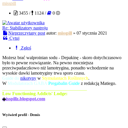
misspill
3455 /
1124 /
0
Re: Stabilizatory nastroju
Nieprzeczytany post
autor:
misspill
»
07 stycznia 2021
Cytuj
Zgłoś
Możesz brać walproinian sodu - Depakinę - skoro dotychczasowo
było to pewne rozwiązanie. Na pewno mocniejsza
przeciwpadaczkowo niż lamotrygina, ponadto wchodzenie na
wysokie dawki lamotryginy trwa sporo czasu.
Guide do
nikotyny
w
Stymulantach Roślinnych
.
W
Modulatorach GABA
Pregabalin Guide
z redakcją Matiego.
_____________________________________
Low Functioning Addicts' Lodge:
misspillz.blogspot.com
Wyświetl profil - Demis