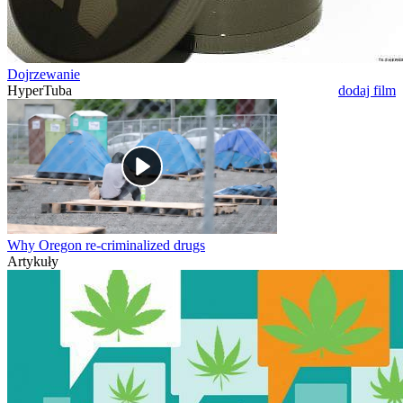
Dojrzewanie
HyperTuba
dodaj film
Why Oregon re-criminalized drugs
Artykuły