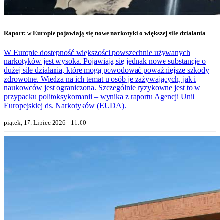
Raport: w Europie pojawiają się nowe narkotyki o większej sile działania
W Europie dostępność większości powszechnie używanych
narkotyków jest wysoka. Pojawiają się jednak nowe substancje o
dużej sile działania, które mogą powodować poważniejsze szkody
zdrowotne. Wiedza na ich temat u osób je zażywających, jak i
naukowców jest ograniczona. Szczególnie ryzykowne jest to w
przypadku politoksykomanii – wynika z raportu Agencji Unii
Europejskiej ds. Narkotyków (EUDA).
piątek, 17. Lipiec 2026 - 11:00