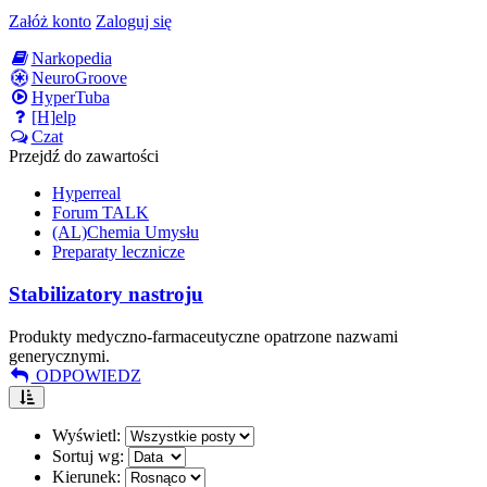
Załóż konto
Zaloguj się
Narkopedia
NeuroGroove
HyperTuba
[H]elp
Czat
Przejdź do zawartości
Hyperreal
Forum TALK
(AL)Chemia Umysłu
Preparaty lecznicze
Stabilizatory nastroju
Produkty medyczno-farmaceutyczne opatrzone nazwami
generycznymi.
ODPOWIEDZ
Wyświetl:
Sortuj wg:
Kierunek: