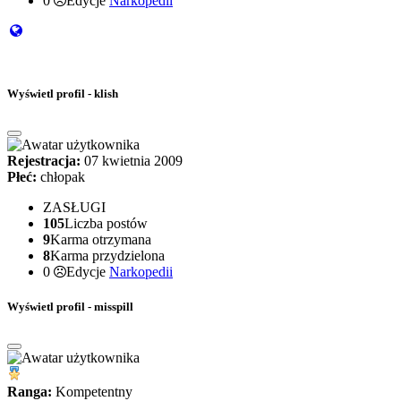
0
Edycje
Narkopedii
Wyświetl profil - klish
Rejestracja:
07 kwietnia 2009
Płeć:
chłopak
ZASŁUGI
105
Liczba postów
9
Karma otrzymana
8
Karma przydzielona
0
Edycje
Narkopedii
Wyświetl profil - misspill
Ranga:
Kompetentny