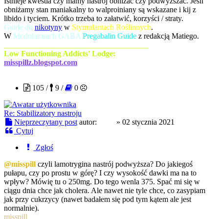
Istnieje kwestia czy mamy nastrój obniżać czy podwyższać. Jeśli
obniżamy stan maniakalny to walproiniany są wskazane i kij z
libido i tyciem. Krótko trzeba to załatwić, korzyści / straty.
Guide do
nikotyny
w
Stymulantach Roślinnych
.
W
Modulatorach GABA
Pregabalin Guide
z redakcją Matiego.
_____________________________________
Low Functioning Addicts' Lodge:
misspillz.blogspot.com
klish
105 /
9 /
0
Re: Stabilizatory nastroju
Nieprzeczytany post
autor:
klish
»
02 stycznia 2021
Cytuj
Zgłoś
@misspill
czyli lamotrygina nastrój podwyższa? Do jakiegoś
pułapu, czy po prostu w górę? I czy wysokość dawki ma na to
wpływ? Mówię tu o 250mg. Do tego wenla 375. Spać mi się w
ciągu dnia chce jak cholera. Ale nawet nie tyle chce, co zasypiam
jak przy cukrzycy (nawet badałem się pod tym kątem ale jest
normalnie).
misspill