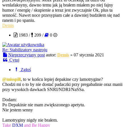
wenlafaksyny, dawno temu jak ją brałem miałem po niej fajny
humor / energię / skupienie a teraz jest zwyczajnie Ok, plus ta
senność. Nawet noce przesypiam całe a dawniej budziłem się nad
ranem i po spaniu.
Demis
1983 /
209 /
0
Re: Stabilizatory nastroju
Nieprzeczytany post
autor:
Demis
»
07 stycznia 2021
Cytuj
Zgłoś
@misspill
, to w końcu lepiej depakine czy lamotrygine?
Chodzi mi o to by nie dostać padaczki przy pregabalinie oraz manii
przy wysokich dawkach SNRI/NDRI/NaSSa.
Dodam:
Po Depakinie nie mam zwiększonego apetytu.
Nie jestem senny
Lamotryginy nigdy nie brałem.
Take
DXM
and Be Happy