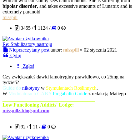
woman who constantly sees hallucinations. She is suffering from
bipolar disorder
, and takes excessive amounts of Lunatrix and is
extremely paranoid
misspill
3455 /
1124 /
0
Re: Stabilizatory nastroju
Nieprzeczytany post
autor:
misspill
»
02 stycznia 2021
Cytuj
Zgłoś
Czy zwiększałeś dawki lamotryginy prawidłowo, co 25mg na
tydzień?
Guide do
nikotyny
w
Stymulantach Roślinnych
.
W
Modulatorach GABA
Pregabalin Guide
z redakcją Matiego.
_____________________________________
Low Functioning Addicts' Lodge:
misspillz.blogspot.com
procent20
92 /
11 /
0