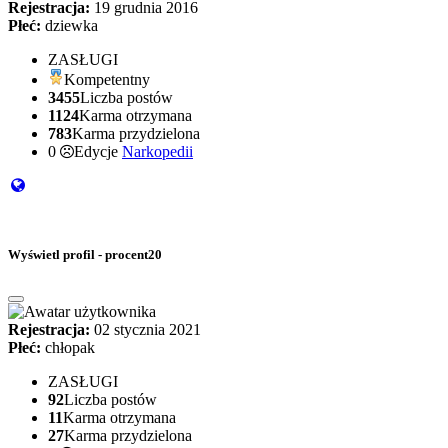
Rejestracja:
19 grudnia 2016
Płeć:
dziewka
ZASŁUGI
Kompetentny
3455
Liczba postów
1124
Karma otrzymana
783
Karma przydzielona
0
Edycje
Narkopedii
Wyświetl profil - procent20
Rejestracja:
02 stycznia 2021
Płeć:
chłopak
ZASŁUGI
92
Liczba postów
11
Karma otrzymana
27
Karma przydzielona