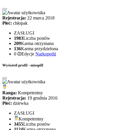
Rejestracja:
22 marca 2018
Płeć:
chłopak
ZASŁUGI
1983
Liczba postów
209
Karma otrzymana
136
Karma przydzielona
0
Edycje
Narkopedii
Wyświetl profil - misspill
Ranga:
Kompetentny
Rejestracja:
19 grudnia 2016
Płeć:
dziewka
ZASŁUGI
Kompetentny
3455
Liczba postów
1124
Karma otrzymana