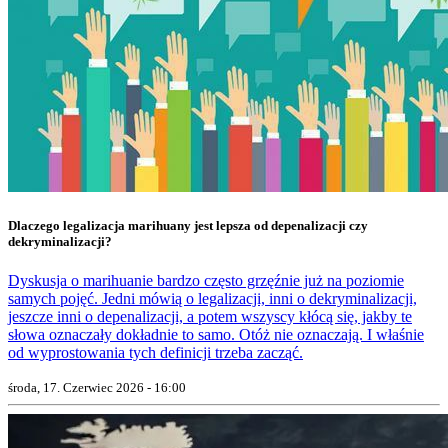
Dlaczego legalizacja marihuany jest lepsza od depenalizacji czy
dekryminalizacji?
Dyskusja o marihuanie bardzo często grzęźnie już na poziomie
samych pojęć. Jedni mówią o legalizacji, inni o dekryminalizacji,
jeszcze inni o depenalizacji, a potem wszyscy kłócą się, jakby te
słowa oznaczały dokładnie to samo. Otóż nie oznaczają. I właśnie
od wyprostowania tych definicji trzeba zacząć.
środa, 17. Czerwiec 2026 - 16:00