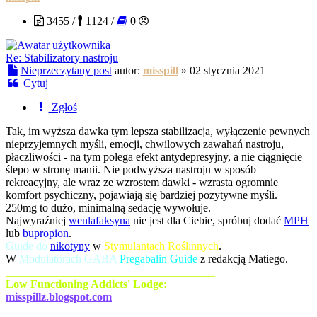
3455 /
1124 /
0
Re: Stabilizatory nastroju
Nieprzeczytany post
autor:
misspill
»
02 stycznia 2021
Cytuj
Zgłoś
Tak, im wyższa dawka tym lepsza stabilizacja, wyłączenie pewnych
nieprzyjemnych myśli, emocji, chwilowych zawahań nastroju,
płaczliwości - na tym polega efekt antydepresyjny, a nie ciągnięcie
ślepo w stronę manii. Nie podwyższa nastroju w sposób
rekreacyjny, ale wraz ze wzrostem dawki - wzrasta ogromnie
komfort psychiczny, pojawiają się bardziej pozytywne myśli.
250mg to dużo, minimalną sedację wywołuje.
Najwyraźniej
wenlafaksyna
nie jest dla Ciebie, spróbuj dodać
MPH
lub
bupropion
.
Guide do
nikotyny
w
Stymulantach Roślinnych
.
W
Modulatorach GABA
Pregabalin Guide
z redakcją Matiego.
_____________________________________
Low Functioning Addicts' Lodge:
misspillz.blogspot.com
procent20