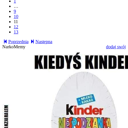
1
…
9
10
11
12
13
Poprzednia
Następna
NarkoMemy
dodaj swój