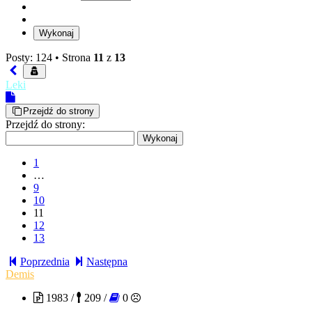
Posty: 124 •
Strona
11
z
13
Leki
Przejdź do strony
Przejdź do strony:
1
…
9
10
11
12
13
Poprzednia
Następna
Demis
1983 /
209 /
0