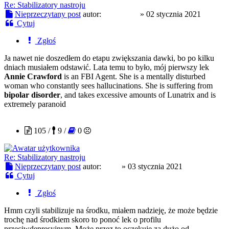
Re: Stabilizatory nastroju
Nieprzeczytany post
autor:
procent20
»
02 stycznia 2021
Cytuj
Zgłoś
Ja nawet nie doszedłem do etapu zwiększania dawki, bo po kilku
dniach musiałem odstawić. Lata temu to było, mój pierwszy lek
Annie Crawford
is an FBI Agent. She is a mentally disturbed
woman who constantly sees hallucinations. She is suffering from
bipolar disorder
, and takes excessive amounts of Lunatrix and is
extremely paranoid
klish
105 /
9 /
0
Re: Stabilizatory nastroju
Nieprzeczytany post
autor:
klish
»
03 stycznia 2021
Cytuj
Zgłoś
Hmm czyli stabilizuje na środku, miałem nadzieję, że może będzie
trochę nad środkiem skoro to ponoć lek o profilu
przeciwdepresyjnym. Może przez to oczekuję za dużo od