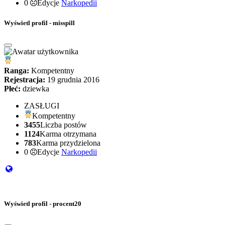
0
Edycje
Narkopedii
Wyświetl profil - misspill
Ranga:
Kompetentny
Rejestracja:
19 grudnia 2016
Płeć:
dziewka
ZASŁUGI
Kompetentny
3455
Liczba postów
1124
Karma otrzymana
783
Karma przydzielona
0
Edycje
Narkopedii
Wyświetl profil - procent20