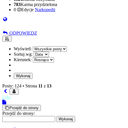
783
Karma przydzielona
0
Edycje
Narkopedii
ODPOWIEDZ
Wyświetl:
Sortuj wg:
Kierunek:
Posty: 124 •
Strona
11
z
13
Leki
Przejdź do strony
Przejdź do strony: