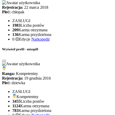
Rejestracja:
22 marca 2018
Płeć:
chłopak
ZASŁUGI
1983
Liczba postów
209
Karma otrzymana
136
Karma przydzielona
0
Edycje
Narkopedii
Wyświetl profil - misspill
Ranga:
Kompetentny
Rejestracja:
19 grudnia 2016
Płeć:
dziewka
ZASŁUGI
Kompetentny
3455
Liczba postów
1124
Karma otrzymana
783
Karma przydzielona