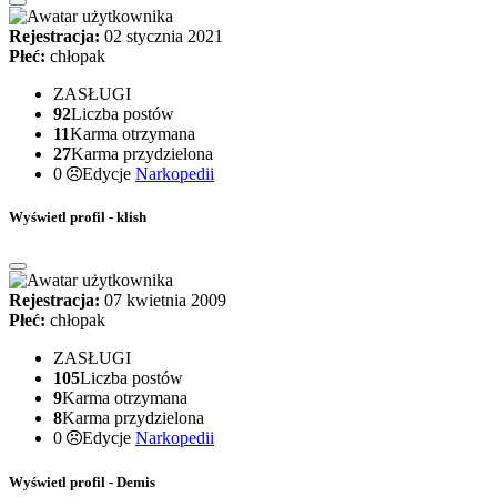
Rejestracja:
02 stycznia 2021
Płeć:
chłopak
ZASŁUGI
92
Liczba postów
11
Karma otrzymana
27
Karma przydzielona
0
Edycje
Narkopedii
Wyświetl profil - klish
Rejestracja:
07 kwietnia 2009
Płeć:
chłopak
ZASŁUGI
105
Liczba postów
9
Karma otrzymana
8
Karma przydzielona
0
Edycje
Narkopedii
Wyświetl profil - Demis