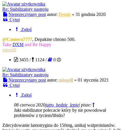
Re: Stabilizatory nastroju
Nieprzeczytany post
autor:
Demis
»
31 grudnia 2020
Cytuj
Zgłoś
@Camora7777
, Depakine chrono 500.
Take
DXM
and Be Happy
misspill
3455 /
1124 /
0
Re: Stabilizatory nastroju
Nieprzeczytany post
autor:
misspill
»
01 stycznia 2021
Cytuj
Zgłoś
08 czerwca 2020
jutro_bedzie_lepiej
pisze:
Jaki stabilizator polecacie który by nir powodował
problemów z tyciem/libido?
Zdecydowanie lamotrygina do 150mg, unikaj walproinianów.