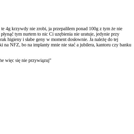
te 4g krzywdy nie zrobi, ja przepalilem ponad 100g z tym że nie
 płynąć tym nurtem to nic Ci uzębienia nie uratuje, jedynie przy
brak higieny i słabe geny w moment dosłownie. Ja należę do tej
ki na NFZ, bo na implanty mnie nie stać a jubilera, kantoru czy banku
he więc się nie przywiązuj"