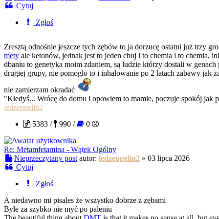
Cytuj
Zgłoś
Zresztą odnośnie jeszcze tych zębów to ja dorzucę ostatni już trzy g
mety
ale ketonów, jednak jest to jeden chuj i to chemia i to chemia, 
dbaniu to genetyka moim zdaniem, są ludzie którzy dostali w genach p
drugiej grupy, nie pomogło to i inhalowanie po 2 latach zabawy jak z
nie zamierzam okradać
"Kiedyś... Wrócę do domu i opowiem to mamie, poczuje spokój jak 
ledzeppelin2
5383 /
990 /
0
Re: Metamfetamina - Wątek Ogólny
Nieprzeczytany post
autor:
ledzeppelin2
»
03 lipca 2026
Cytuj
Zgłoś
A niedawno mi pisales że wszystko dobrze z zębami
Byle za szybko nie myć po paleniu
The beautiful thing about
DMT
is that it makes no sense at all, but e