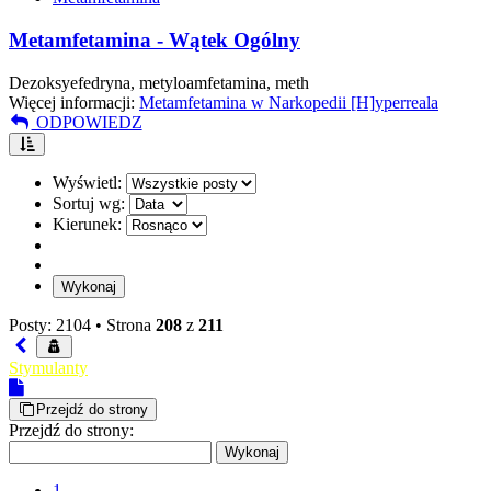
Metamfetamina - Wątek Ogólny
Dezoksyefedryna, metyloamfetamina, meth
Więcej informacji:
Metamfetamina w Narkopedii [H]yperreala
ODPOWIEDZ
Wyświetl:
Sortuj wg:
Kierunek:
Posty: 2104 •
Strona
208
z
211
Stymulanty
Przejdź do strony
Przejdź do strony:
1