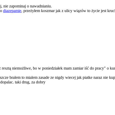
ej, nie zapominaj o nawadnianiu.
po
diazepamie
, przeżyłem koszmar jak z ulicy wiązów to życie jest kruc
 z resztą niemożliwe, bo w poniedziałek mam zamiar iść do pracy" o k
k jeszcze bralem to mialem zasade ze nigdy wiecej jak piatke naraz ni
opalac. taki drug, za dobry