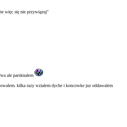
he więc się nie przywiązuj"
urwa ale parsknalem
e kupowalem. kilka razy wzialem dyche i koncowke juz oddawalem