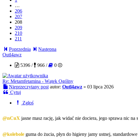
…
206
207
208
209
210
211
Poprzednia
Następna
Outl4awz
5396 /
966 /
0
Re: Metamfetamina - Wątek Ogólny
Nieprzeczytany post
autor:
Outl4awz
»
03 lipca 2026
Cytuj
Zgłoś
@nCuX
jasne masz rację, jak widać nie dociera, jego sprawa nic na 
@kolebole
guma do żucia, płyn do higieny jamy ustnej, standardowe