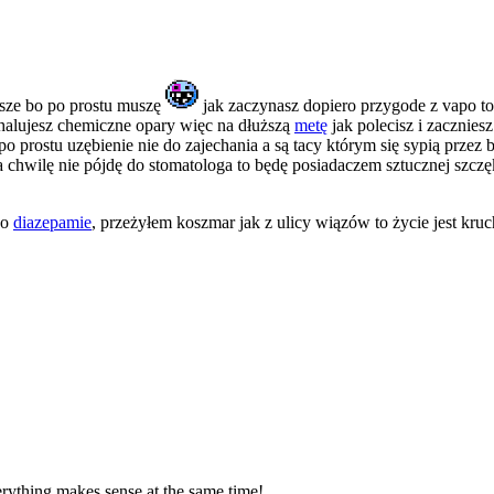
rosze bo po prostu muszę
jak zaczynasz dopiero przygode z vapo to 
inhalujesz chemiczne opary więc na dłuższą
metę
jak polecisz i zaczniesz
o prostu uzębienie nie do zajechania a są tacy którym się sypią przez 
a chwilę nie pójdę do stomatologa to będę posiadaczem sztucznej szczę
po
diazepamie
, przeżyłem koszmar jak z ulicy wiązów to życie jest kruc
verything makes sense at the same time!