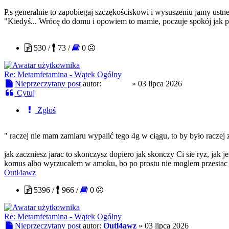
P.s generalnie to zapobiegaj szczękościskowi i wysuszeniu jamy ustn
"Kiedyś... Wrócę do domu i opowiem to mamie, poczuje spokój jak 
awonor
530 /
73 /
0
Re: Metamfetamina - Wątek Ogólny
Nieprzeczytany post
autor:
awonor
»
03 lipca 2026
Cytuj
Zgłoś
" raczej nie mam zamiaru wypalić tego 4g w ciągu, to by było raczej
jak zaczniesz jarac to skonczysz dopiero jak skonczy Ci sie ryz, ja
komus albo wyrzucalem w amoku, bo po prostu nie moglem przestac d
Outl4awz
5396 /
966 /
0
Re: Metamfetamina - Wątek Ogólny
Nieprzeczytany post
autor:
Outl4awz
»
03 lipca 2026