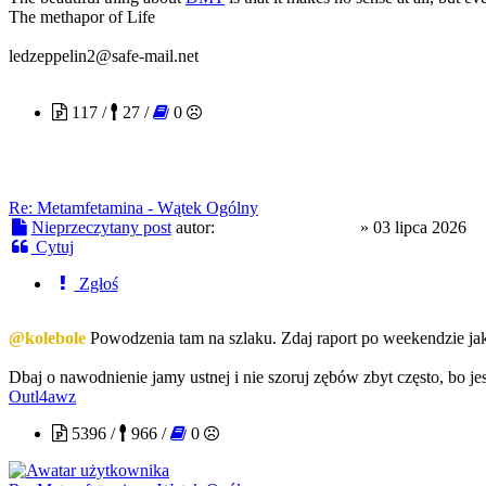
The methapor of Life
ledzeppelin2@safe-mail.net
troopaoftomorrow
117 /
27 /
0
Re: Metamfetamina - Wątek Ogólny
Nieprzeczytany post
autor:
troopaoftomorrow
»
03 lipca 2026
Cytuj
Zgłoś
@kolebole
Powodzenia tam na szlaku. Zdaj raport po weekendzie ja
Dbaj o nawodnienie jamy ustnej i nie szoruj zębów zbyt często, bo jes
Outl4awz
5396 /
966 /
0