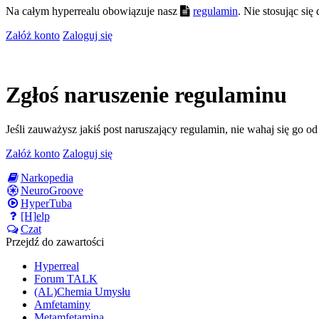
Na całym hyperrealu obowiązuje nasz
regulamin
. Nie stosując si
Załóż konto
Zaloguj się
Zgłoś naruszenie regulaminu
Jeśli zauważysz jakiś post naruszający regulamin, nie wahaj się go o
Załóż konto
Zaloguj się
Narkopedia
NeuroGroove
HyperTuba
[H]elp
Czat
Przejdź do zawartości
Hyperreal
Forum TALK
(AL)Chemia Umysłu
Amfetaminy
Metamfetamina