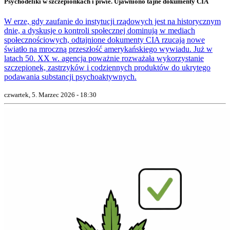
Psychodeliki w szczepionkach i piwie. Ujawniono tajne dokumenty CIA
W erze, gdy zaufanie do instytucji rządowych jest na historycznym
dnie, a dyskusje o kontroli społecznej dominują w mediach
społecznościowych, odtajnione dokumenty CIA rzucają nowe
światło na mroczną przeszłość amerykańskiego wywiadu. Już w
latach 50. XX w. agencja poważnie rozważała wykorzystanie
szczepionek, zastrzyków i codziennych produktów do ukrytego
podawania substancji psychoaktywnych.
czwartek, 5. Marzec 2026 - 18:30