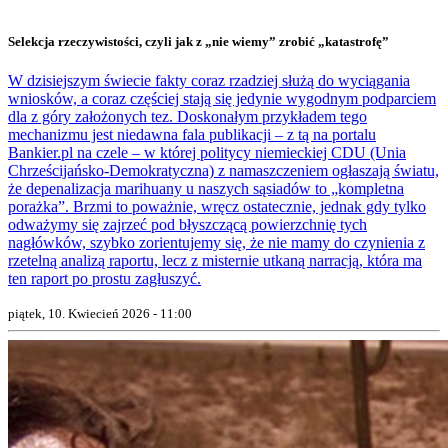
Selekcja rzeczywistości, czyli jak z „nie wiemy” zrobić „katastrofę”
W dzisiejszym świecie fakty coraz rzadziej służą do wyciągania
wniosków, a coraz częściej stają się jedynie wygodnym podparciem
dla z góry założonych tez. Doskonałym przykładem tego
mechanizmu jest niedawna fala publikacji – z tą na portalu
Bankier.pl na czele – w której politycy niemieckiej CDU (Unia
Chrześcijańsko-Demokratyczna) z namaszczeniem ogłaszają światu,
że depenalizacja marihuany u naszych sąsiadów to „kompletna
porażka”. Brzmi to poważnie, wręcz ostatecznie, jednak gdy tylko
odważymy się zajrzeć pod błyszczącą powierzchnię tych
nagłówków, szybko zorientujemy się, że nie mamy do czynienia z
rzetelną analizą raportu, lecz z misternie utkaną narracją, która ma
ten raport po prostu zagłuszyć.
piątek, 10. Kwiecień 2026 - 11:00