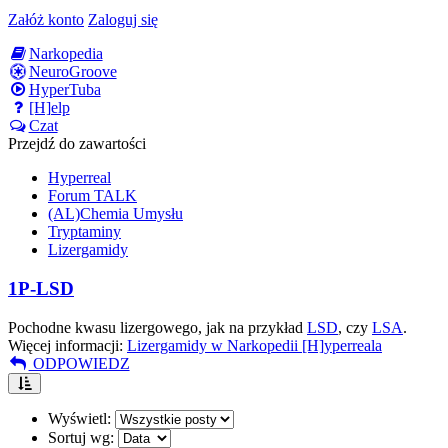
Załóż konto
Zaloguj się
Narkopedia
NeuroGroove
HyperTuba
[H]elp
Czat
Przejdź do zawartości
Hyperreal
Forum TALK
(AL)Chemia Umysłu
Tryptaminy
Lizergamidy
1P-LSD
Pochodne kwasu lizergowego, jak na przykład
LSD
, czy
LSA
.
Więcej informacji:
Lizergamidy w Narkopedii [H]yperreala
ODPOWIEDZ
Wyświetl:
Sortuj wg: