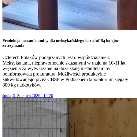
Produkcja metamfetaminy dla meksykańskiego kartelu? Są kolejne
zatrzymania
Czterech Polaków podejrzanych jest o współdziałanie z
Meksykanami, nieprawomocnie skazanymi w maju na 10-11 lat
więzienia za wytwarzanie na dużą skalę metamfetaminy -
poinformowała prokuratura. Możliwości produkcyjne
zlikwidowanego przez CBŚP w Podlaskiem laboratorium sięgały
800 kg narkotyków.
środa, 5. Sierpień 2026 - 19:20