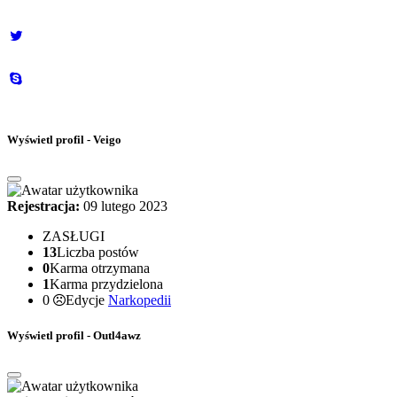
Wyświetl profil - Veigo
Rejestracja:
09 lutego 2023
ZASŁUGI
13
Liczba postów
0
Karma otrzymana
1
Karma przydzielona
0
Edycje
Narkopedii
Wyświetl profil - Outl4awz