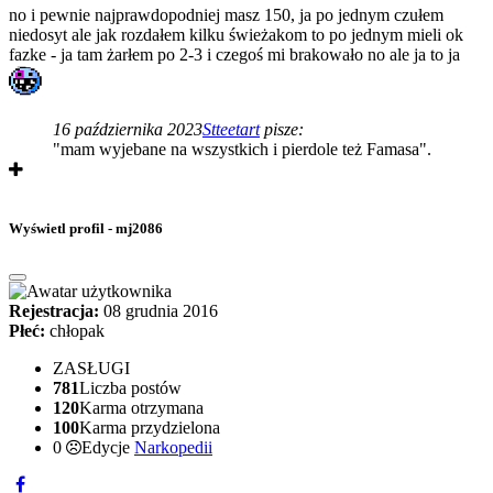
no i pewnie najprawdopodniej masz 150, ja po jednym czułem
niedosyt ale jak rozdałem kilku świeżakom to po jednym mieli ok
fazke - ja tam żarłem po 2-3 i czegoś mi brakowało no ale ja to ja
16 października 2023
Stteetart
pisze:
"mam wyjebane na wszystkich i pierdole też Famasa".
Wyświetl profil - mj2086
Rejestracja:
08 grudnia 2016
Płeć:
chłopak
ZASŁUGI
781
Liczba postów
120
Karma otrzymana
100
Karma przydzielona
0
Edycje
Narkopedii