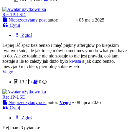
Re: 1P-LSD
Nieprzeczytany post
autor:
mj2086
»
05 maja 2025
Cytuj
Zgłoś
Lepiej iść spac bez benzo i mięć piękny afterglow po kiepskim
rwanym śnie, ale jak to się mówi sometimes you do what you have
to do. Ale że totalnie nic nie zostaje to nie jest prawda, coś tam
zostaje a ile to zależy jak dużo było
kwasa
a jak dużo benzo.
pies zjadł mi chleb, pierdolnę sobie w łeb
Veigo
13 /
/
0
Re: 1P-LSD
Nieprzeczytany post
autor:
Veigo
»
08 lipca 2026
Cytuj
Zgłoś
Hej mam 3 pytanka: