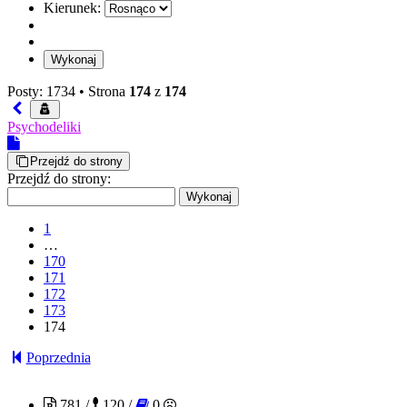
Kierunek:
Posty: 1734 •
Strona
174
z
174
Psychodeliki
Przejdź do strony
Przejdź do strony:
1
…
170
171
172
173
174
Poprzednia
mj2086
781 /
120 /
0