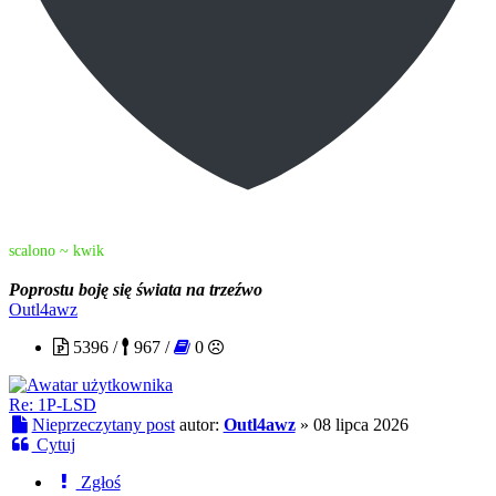
scalono ~ kwik
pytasz się dlaczego biorę?
Poprostu boję się świata na trzeźwo
Outl4awz
5396 /
967 /
0
Re: 1P-LSD
Nieprzeczytany post
autor:
Outl4awz
»
08 lipca 2026
Cytuj
Zgłoś