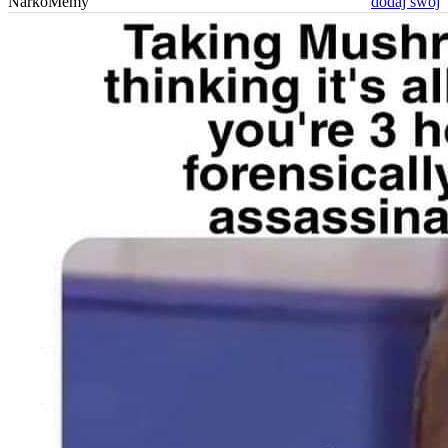
NarkoMemy
dodaj swój