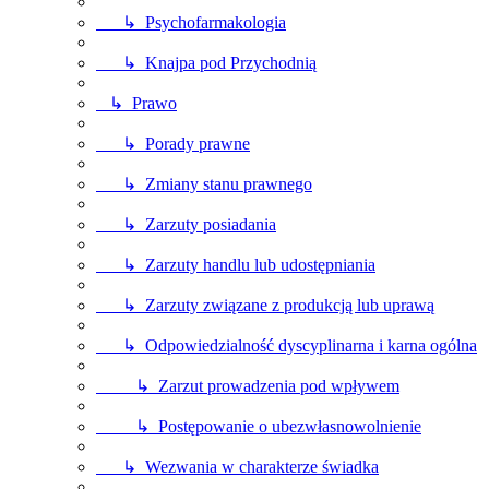
↳ Psychofarmakologia
↳ Knajpa pod Przychodnią
↳ Prawo
↳ Porady prawne
↳ Zmiany stanu prawnego
↳ Zarzuty posiadania
↳ Zarzuty handlu lub udostępniania
↳ Zarzuty związane z produkcją lub uprawą
↳ Odpowiedzialność dyscyplinarna i karna ogólna
↳ Zarzut prowadzenia pod wpływem
↳ Postępowanie o ubezwłasnowolnienie
↳ Wezwania w charakterze świadka