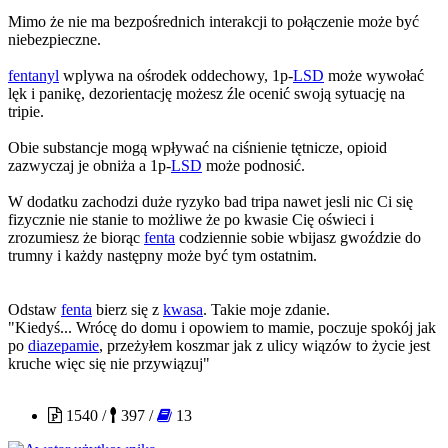
Mimo że nie ma bezpośrednich interakcji to połączenie może być
niebezpieczne.
fentanyl
wplywa na ośrodek oddechowy, 1p-
LSD
może wywołać
lęk i panikę, dezorientację możesz źle ocenić swoją sytuację na
tripie.
Obie substancje mogą wpływać na ciśnienie tętnicze, opioid
zazwyczaj je obniża a 1p-
LSD
może podnosić.
W dodatku zachodzi duże ryzyko bad tripa nawet jesli nic Ci się
fizycznie nie stanie to możliwe że po kwasie Cię oświeci i
zrozumiesz że biorąc
fenta
codziennie sobie wbijasz gwoździe do
trumny i każdy następny może być tym ostatnim.
Odstaw
fenta
bierz się z
kwasa
. Takie moje zdanie.
"Kiedyś... Wrócę do domu i opowiem to mamie, poczuje spokój jak
po
diazepamie
, przeżyłem koszmar jak z ulicy wiązów to życie jest
kruche więc się nie przywiązuj"
Czoug
1540 /
397 /
13