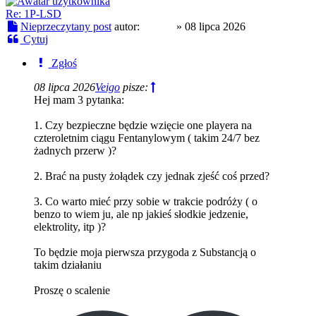
Re: 1P-LSD
Nieprzeczytany post
autor:
Czoug
»
08 lipca 2026
Cytuj
Zgłoś
08 lipca 2026
Veigo
pisze:
Hej mam 3 pytanka:
1. Czy bezpieczne będzie wzięcie one playera na
czteroletnim ciągu Fentanylowym ( takim 24/7 bez
żadnych przerw )?
2. Brać na pusty żołądek czy jednak zjeść coś przed?
3. Co warto mieć przy sobie w trakcie podróży ( o
benzo to wiem ju, ale np jakieś słodkie jedzenie,
elektrolity, itp )?
To będzie moja pierwsza przygoda z Substancją o
takim działaniu
Proszę o scalenie