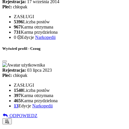
Rejestracja:
17 września 2014
Płeć:
chłopak
ZASŁUGI
5396
Liczba postów
967
Karma otrzymana
731
Karma przydzielona
0
Edycje
Narkopedii
Wyświetl profil - Czoug
Rejestracja:
03 lipca 2023
Płeć:
chłopak
ZASŁUGI
1540
Liczba postów
397
Karma otrzymana
465
Karma przydzielona
13
Edycje
Narkopedii
ODPOWIEDZ