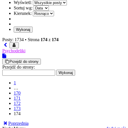
Wyświetl:
Sortuj wg:
Kierunek:
Posty: 1734 •
Strona
174
z
174
Psychodeliki
Przejdź do strony
Przejdź do strony:
1
…
170
171
172
173
174
Poprzednia