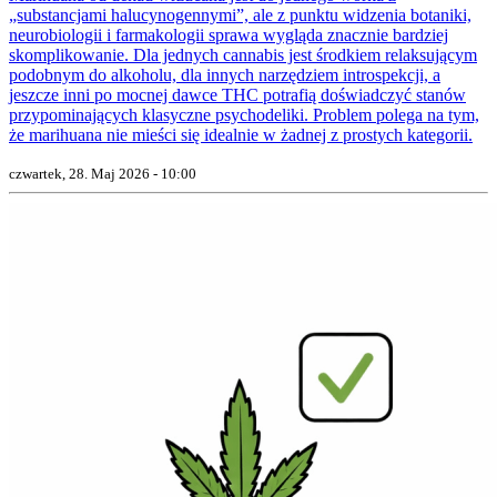
„substancjami halucynogennymi”, ale z punktu widzenia botaniki,
neurobiologii i farmakologii sprawa wygląda znacznie bardziej
skomplikowanie. Dla jednych cannabis jest środkiem relaksującym
podobnym do alkoholu, dla innych narzędziem introspekcji, a
jeszcze inni po mocnej dawce THC potrafią doświadczyć stanów
przypominających klasyczne psychodeliki. Problem polega na tym,
że marihuana nie mieści się idealnie w żadnej z prostych kategorii.
czwartek, 28. Maj 2026 - 10:00