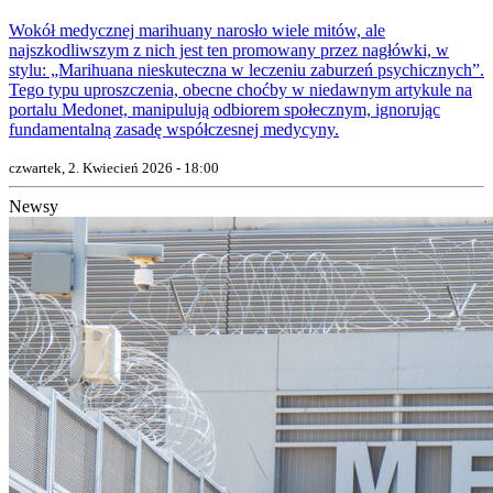
Wokół medycznej marihuany narosło wiele mitów, ale
najszkodliwszym z nich jest ten promowany przez nagłówki, w
stylu: „Marihuana nieskuteczna w leczeniu zaburzeń psychicznych”.
Tego typu uproszczenia, obecne choćby w niedawnym artykule na
portalu Medonet, manipulują odbiorem społecznym, ignorując
fundamentalną zasadę współczesnej medycyny.
czwartek, 2. Kwiecień 2026 - 18:00
Newsy