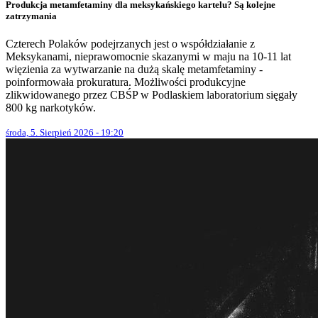
Produkcja metamfetaminy dla meksykańskiego kartelu? Są kolejne
zatrzymania
Czterech Polaków podejrzanych jest o współdziałanie z
Meksykanami, nieprawomocnie skazanymi w maju na 10-11 lat
więzienia za wytwarzanie na dużą skalę metamfetaminy -
poinformowała prokuratura. Możliwości produkcyjne
zlikwidowanego przez CBŚP w Podlaskiem laboratorium sięgały
800 kg narkotyków.
środa, 5. Sierpień 2026 - 19:20