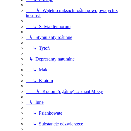
↳ Wątek o miksach roślin powojowatych z
in.subst.
↳ Salvia divinorum
↳ Stymulanty roślinne
↳ Tytoń
↳ Depresanty naturalne
↳ Mak
↳ Kratom
↳ Kratom (ogólnie) → dział Miksy
↳ Inne
↳ Psiankowate
↳ Substancje odzwierzęce