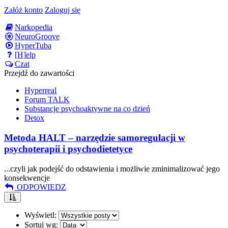
Załóż konto
Zaloguj się
Narkopedia
NeuroGroove
HyperTuba
[H]elp
Czat
Przejdź do zawartości
Hyperreal
Forum TALK
Substancje psychoaktywne na co dzień
Detox
Metoda HALT – narzędzie samoregulacji w
psychoterapii i psychodietetyce
...czyli jak podejść do odstawienia i możliwie zminimalizować jego
konsekwencje
ODPOWIEDZ
Wyświetl:
Sortuj wg: