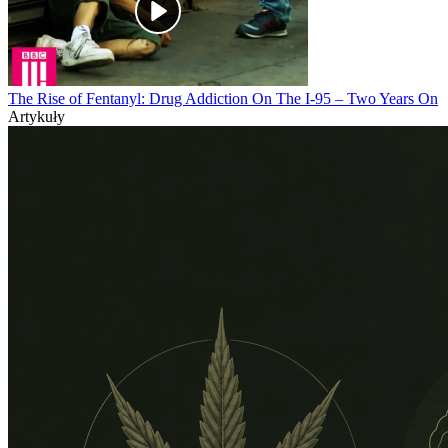
The Rise of Fentanyl: Drug Addiction On The I-95 – Two Years On
Artykuły