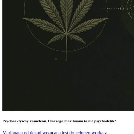
Psychoaktywny kameleon. Dlaczego marihuana to nie psychodelik?
Marihuana od dekad wrzucana jest do jednego worka z