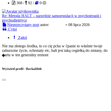
368 /
92 /
0
Re: Metoda HALT – narzędzie samoregulacji w psychoterapii i
psychodietetyce
Nieprzeczytany post
autor:
drakan9
»
08 lipca 2026
Cytuj
Zgłoś
Nie ma złotego środka, to co cię pcha w ćpanie to właśnie twoje
zaburzone życie, schematy etc, halt jest taką cegiełką do zmiany, do
startu w ten generalny remont
Wyświetl profil - flavkalilith