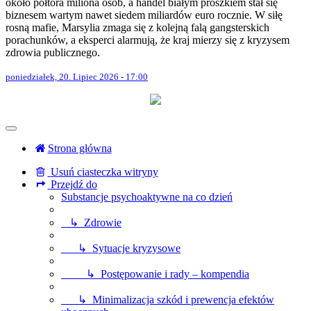
około półtora miliona osób, a handel białym proszkiem stał się
biznesem wartym nawet siedem miliardów euro rocznie. W siłę
rosną mafie, Marsylia zmaga się z kolejną falą gangsterskich
porachunków, a eksperci alarmują, że kraj mierzy się z kryzysem
zdrowia publicznego.
poniedziałek, 20. Lipiec 2026 - 17:00
Strona główna
Usuń ciasteczka witryny
Przejdź do
Substancje psychoaktywne na co dzień
↳ Zdrowie
↳ Sytuacje kryzysowe
↳ Postępowanie i rady – kompendia
↳ Minimalizacja szkód i prewencja efektów