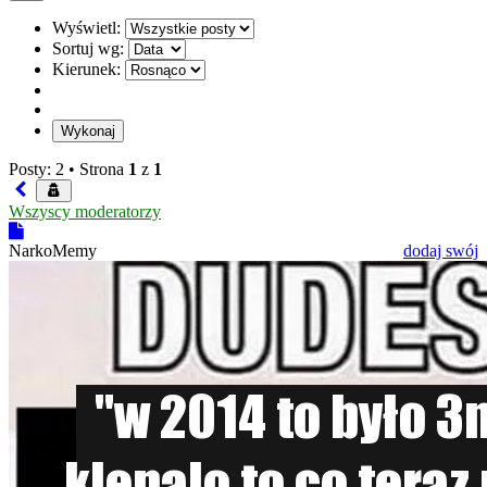
Wyświetl:
Sortuj wg:
Kierunek:
Posty: 2 •
Strona
1
z
1
Wszyscy moderatorzy
NarkoMemy
dodaj swój