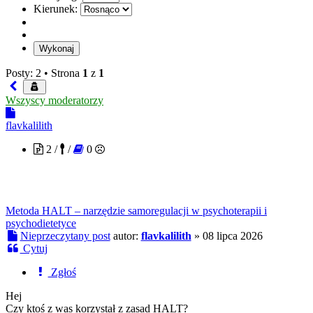
Kierunek:
Posty: 2 •
Strona
1
z
1
Wszyscy moderatorzy
flavkalilith
2 /
/
0
Metoda HALT – narzędzie samoregulacji w psychoterapii i
psychodietetyce
Nieprzeczytany post
autor:
flavkalilith
»
08 lipca 2026
Cytuj
Zgłoś
Hej
Czy ktoś z was korzystał z zasad HALT?