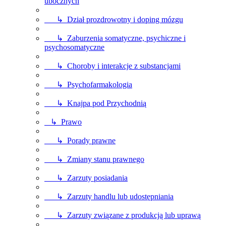
ubocznych
↳ Dział prozdrowotny i doping mózgu
↳ Zaburzenia somatyczne, psychiczne i
psychosomatyczne
↳ Choroby i interakcje z substancjami
↳ Psychofarmakologia
↳ Knajpa pod Przychodnią
↳ Prawo
↳ Porady prawne
↳ Zmiany stanu prawnego
↳ Zarzuty posiadania
↳ Zarzuty handlu lub udostępniania
↳ Zarzuty związane z produkcją lub uprawą