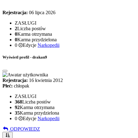
Rejestracja:
06 lipca 2026
ZASŁUGI
2
Liczba postów
0
Karma otrzymana
0
Karma przydzielona
0
Edycje
Narkopedii
Wyświetl profil - drakan9
Rejestracja:
16 kwietnia 2012
Płeć:
chłopak
ZASŁUGI
368
Liczba postów
92
Karma otrzymana
35
Karma przydzielona
0
Edycje
Narkopedii
ODPOWIEDZ