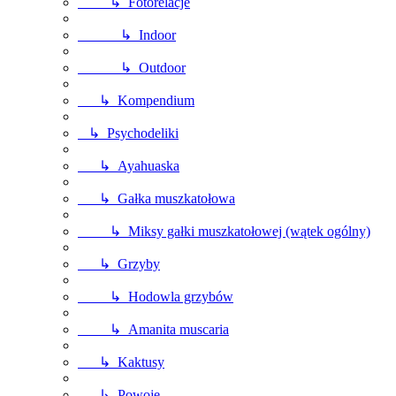
↳ Fotorelacje
↳ Indoor
↳ Outdoor
↳ Kompendium
↳ Psychodeliki
↳ Ayahuaska
↳ Gałka muszkatołowa
↳ Miksy gałki muszkatołowej (wątek ogólny)
↳ Grzyby
↳ Hodowla grzybów
↳ Amanita muscaria
↳ Kaktusy
↳ Powoje