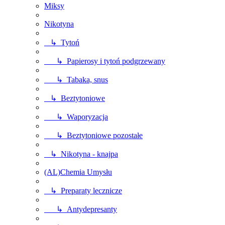
Miksy
Nikotyna
↳ Tytoń
↳ Papierosy i tytoń podgrzewany
↳ Tabaka, snus
↳ Beztytoniowe
↳ Waporyzacja
↳ Beztytoniowe pozostałe
↳ Nikotyna - knajpa
(AL)Chemia Umysłu
↳ Preparaty lecznicze
↳ Antydepresanty