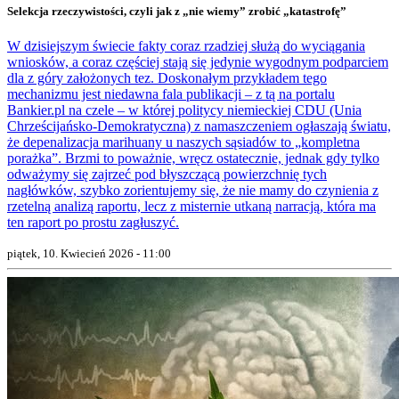
Selekcja rzeczywistości, czyli jak z „nie wiemy” zrobić „katastrofę”
W dzisiejszym świecie fakty coraz rzadziej służą do wyciągania
wniosków, a coraz częściej stają się jedynie wygodnym podparciem
dla z góry założonych tez. Doskonałym przykładem tego
mechanizmu jest niedawna fala publikacji – z tą na portalu
Bankier.pl na czele – w której politycy niemieckiej CDU (Unia
Chrześcijańsko-Demokratyczna) z namaszczeniem ogłaszają światu,
że depenalizacja marihuany u naszych sąsiadów to „kompletna
porażka”. Brzmi to poważnie, wręcz ostatecznie, jednak gdy tylko
odważymy się zajrzeć pod błyszczącą powierzchnię tych
nagłówków, szybko zorientujemy się, że nie mamy do czynienia z
rzetelną analizą raportu, lecz z misternie utkaną narracją, która ma
ten raport po prostu zagłuszyć.
piątek, 10. Kwiecień 2026 - 11:00