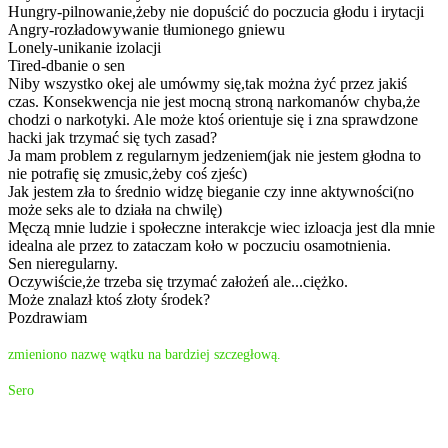
Hungry-pilnowanie,żeby nie dopuścić do poczucia głodu i irytacji
Angry-rozładowywanie tłumionego gniewu
Lonely-unikanie izolacji
Tired-dbanie o sen
Niby wszystko okej ale umówmy się,tak można żyć przez jakiś
czas. Konsekwencja nie jest mocną stroną narkomanów chyba,że
chodzi o narkotyki. Ale może ktoś orientuje się i zna sprawdzone
hacki jak trzymać się tych zasad?
Ja mam problem z regularnym jedzeniem(jak nie jestem głodna to
nie potrafię się zmusic,żeby coś zjeśc)
Jak jestem zła to średnio widzę bieganie czy inne aktywności(no
może seks ale to działa na chwilę)
Męczą mnie ludzie i społeczne interakcje wiec izloacja jest dla mnie
idealna ale przez to zataczam koło w poczuciu osamotnienia.
Sen nieregularny.
Oczywiście,że trzeba się trzymać założeń ale...ciężko.
Może znalazł ktoś złoty środek?
Pozdrawiam
zmieniono nazwę wątku na bardziej szczegłową.
Sero
drakan9