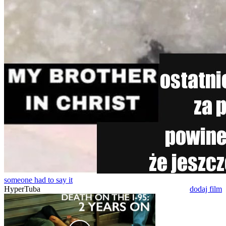
someone had to say it
HyperTuba
dodaj film