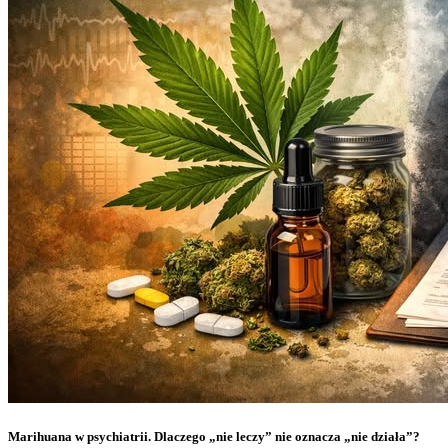
Marihuana w psychiatrii. Dlaczego „nie leczy” nie oznacza „nie działa”?