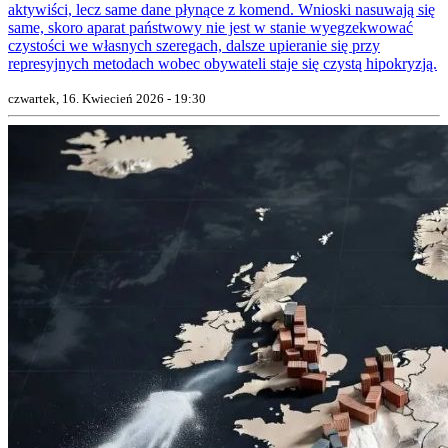
aktywiści, lecz same dane płynące z komend. Wnioski nasuwają się
same, skoro aparat państwowy nie jest w stanie wyegzekwować
czystości we własnych szeregach, dalsze upieranie się przy
represyjnych metodach wobec obywateli staje się czystą hipokryzją.
czwartek, 16. Kwiecień 2026 - 19:30