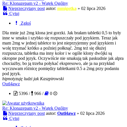
Re: Klonazepam v2 - Wątek Ogólny
Nieprzeczytany post
autor:
mmigotka
»
02 lipca 2026
Cytuj
Zgłoś
Dla mnie już 2mg klona jest gorzki. Jak brałam tabletki 0,5 to były
inne w smaku i szybko się rozpuszczały pod językiem. Teraz jak
mam 2mg w jednej tabletce to jest nieprzyjemny pod językiem i
wolę trzymać krótko a poźniej połknąć. 2mg też się dłużej
rozpuszcza, tabletka ma inny kolor i w ogóle klony dwójki są
okropne pod język. Oczywiście nie smakują tak paskudnie jak alpra
chociażby, bo ją trzeba połykać ekspresowo, ale ja na przykład
wyczuwam różnicę pomiędzy tabletkami 0.5 a 2mg przy podaniu
pod język.
hipnotyzuję ludzi jak Kaszpirowski
Outl4awz
5396 /
966 /
0
Re: Klonazepam v2 - Wątek Ogólny
Nieprzeczytany post
autor:
Outl4awz
»
02 lipca 2026
Cytuj