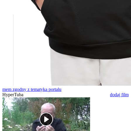
mem zgodny z tematyka portalu
HyperTuba
dodaj film