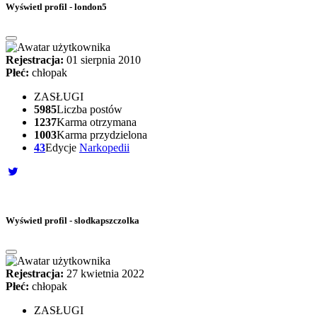
Wyświetl profil - london5
Rejestracja:
01 sierpnia 2010
Płeć:
chłopak
ZASŁUGI
5985
Liczba postów
1237
Karma otrzymana
1003
Karma przydzielona
43
Edycje
Narkopedii
Wyświetl profil - slodkapszczolka
Rejestracja:
27 kwietnia 2022
Płeć:
chłopak
ZASŁUGI