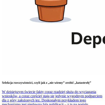
Selekcja rzeczywistości, czyli jak z „nie wiemy” zrobić „katastrofę”
W dzisiejszym świecie fakty coraz rzadziej służą do wyciągania
wniosków, a coraz częściej stają się jedynie wygodnym podparciem
dla z góry założonych tez. Doskonałym przykładem tego
mechanizmu jest niedawna fala publikacji – z tą na portalu