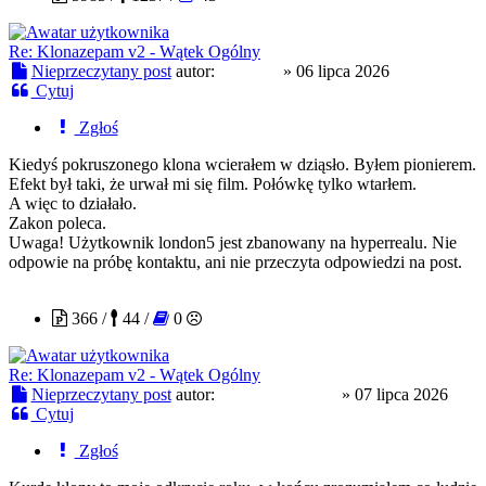
Re: Klonazepam v2 - Wątek Ogólny
Nieprzeczytany post
autor:
london5
»
06 lipca 2026
Cytuj
Zgłoś
Kiedyś pokruszonego klona wcierałem w dziąsło. Byłem pionierem.
Efekt był taki, że urwał mi się film. Połówkę tylko wtarłem.
A więc to działało.
Zakon poleca.
Uwaga! Użytkownik london5 jest zbanowany na hyperrealu. Nie
odpowie na próbę kontaktu, ani nie przeczyta odpowiedzi na post.
slodkapszczolka
366 /
44 /
0
Re: Klonazepam v2 - Wątek Ogólny
Nieprzeczytany post
autor:
slodkapszczolka
»
07 lipca 2026
Cytuj
Zgłoś