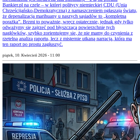
Bankier.pl na czele – w której politycy niemieckiej CDU (Unia
Chrześcijańsko-Demokratyczna) z namaszczeniem ogłaszają światu,
że depenalizacja marihuany u naszych sąsiadów to „kompletna
porażka”. Brzmi to poważnie, wręcz ostatecznie, jednak gdy tylko
odważymy się zajrzeć pod błyszczącą powierzchnię tych
nagłówków, szybko zorientujemy się, że nie mamy do czynienia z
rzetelną analizą raportu, lecz z misternie utkaną narracją, która ma
ten raport po prostu zagłuszyć.
piątek, 10. Kwiecień 2026 - 11:00