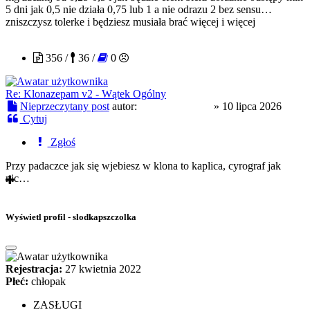
5 dni jak 0,5 nie działa 0,75 lub 1 a nie odrazu 2 bez sensu…
zniszczysz tolerke i będziesz musiała brać więcej i więcej
CloneserSztuki
356 /
36 /
0
Re: Klonazepam v2 - Wątek Ogólny
Nieprzeczytany post
autor:
CloneserSztuki
»
10 lipca 2026
Cytuj
Zgłoś
Przy padaczce jak się wjebiesz w klona to kaplica, cyrograf jak
nic…
Wyświetl profil - slodkapszczolka
Rejestracja:
27 kwietnia 2022
Płeć:
chłopak
ZASŁUGI