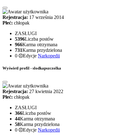
Rejestracja:
17 września 2014
Płeć:
chłopak
ZASŁUGI
5396
Liczba postów
966
Karma otrzymana
731
Karma przydzielona
0
Edycje
Narkopedii
Wyświetl profil - slodkapszczolka
Rejestracja:
27 kwietnia 2022
Płeć:
chłopak
ZASŁUGI
366
Liczba postów
44
Karma otrzymana
58
Karma przydzielona
0
Edycje
Narkopedii