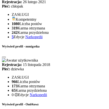
Rejestracja:
26 lutego 2021
Płeć:
chłopak
ZASŁUGI
Kompetentny
1080
Liczba postów
319
Karma otrzymana
242
Karma przydzielona
5
Edycje
Narkopedii
Wyświetl profil - mmigotka
Rejestracja:
15 listopada 2018
Płeć:
dziewka
ZASŁUGI
966
Liczba postów
173
Karma otrzymana
65
Karma przydzielona
0
Edycje
Narkopedii
Wyświetl profil - Outl4awz