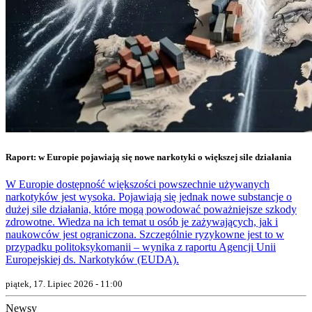
Raport: w Europie pojawiają się nowe narkotyki o większej sile działania
W Europie dostępność większości powszechnie używanych
narkotyków jest wysoka. Pojawiają się jednak nowe substancje o
dużej sile działania, które mogą powodować poważniejsze szkody
zdrowotne. Wiedza na ich temat u osób je zażywających, jak i
naukowców jest ograniczona. Szczególnie ryzykowne jest to w
przypadku politoksykomanii – wynika z raportu Agencji Unii
Europejskiej ds. Narkotyków (EUDA).
piątek, 17. Lipiec 2026 - 11:00
Newsy