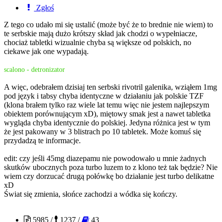
Zgłoś
Z tego co udało mi się ustalić (może być że to brednie nie wiem) to
te serbskie mają dużo krótszy skład jak chodzi o wypełniacze,
chociaż tabletki wizualnie chyba są większe od polskich, no
ciekawe jak one wypadają.
scalono - detronizator
A więc, odebrałem dzisiaj ten serbski rivotril galenika, wziąłem 1mg
pod język i tabsy chyba identyczne w działaniu jak polskie TZF
(klona brałem tylko raz wiele lat temu więc nie jestem najlepszym
obiektem porównującym xD), miętowy smak jest a nawet tabletka
wygląda chyba identycznie do polskiej. Jedyna różnica jest w tym
że jest pakowany w 3 blistrach po 10 tabletek. Może komuś się
przydadzą te informacje.
edit: czy jeśli 45mg diazepamu nie powodowało u mnie żadnych
skutków ubocznych poza turbo luzem to z klono też tak będzie? Nie
wiem czy dorzucać drugą połówkę bo działanie jest turbo delikatne
xD
Świat się zmienia, słońce zachodzi a wódka się kończy.
london5
5985 /
1237 /
43