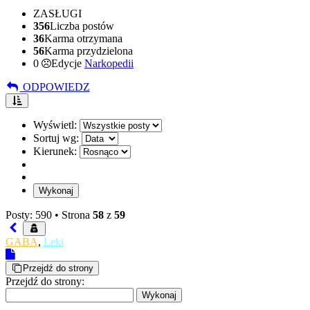
ZASŁUGI
356
Liczba postów
36
Karma otrzymana
56
Karma przydzielona
0
Edycje
Narkopedii
ODPOWIEDZ
Wyświetl:
Sortuj wg:
Kierunek:
Posty: 590 •
Strona
58
z
59
GABA
,
Leki
Przejdź do strony
Przejdź do strony: