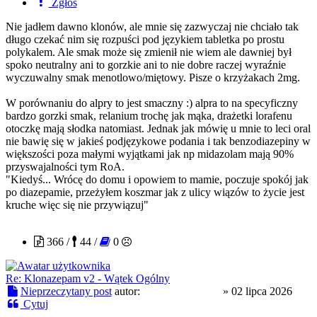
Zgłoś
Nie jadłem dawno klonów, ale mnie się zazwyczaj nie chciało tak
długo czekać nim się rozpuści pod językiem tabletka po prostu
polykalem. Ale smak może się zmienił nie wiem ale dawniej był
spoko neutralny ani to gorzkie ani to nie dobre raczej wyraźnie
wyczuwalny smak menotlowo/miętowy. Pisze o krzyżakach 2mg.
W porównaniu do alpry to jest smaczny :) alpra to na specyficzny
bardzo gorzki smak, relanium trochę jak mąka, drażetki lorafenu
otoczkę mają słodka natomiast. Jednak jak mówię u mnie to leci oral
nie bawię się w jakieś podjęzykowe podania i tak benzodiazepiny w
większości poza małymi wyjątkami jak np midazolam mają 90%
przyswajalności tym RoA.
"Kiedyś... Wrócę do domu i opowiem to mamie, poczuje spokój jak
po diazepamie, przeżyłem koszmar jak z ulicy wiązów to życie jest
kruche więc się nie przywiązuj"
slodkapszczolka
366 /
44 /
0
Re: Klonazepam v2 - Wątek Ogólny
Nieprzeczytany post
autor:
slodkapszczolka
»
02 lipca 2026
Cytuj