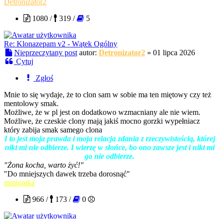
Detronizator2
1080 /
319 /
5
Re: Klonazepam v2 - Wątek Ogólny
Nieprzeczytany post
autor:
Detronizator2
»
01 lipca 2026
Cytuj
Zgłoś
Mnie to się wydaje, że to clon sam w sobie ma ten miętowy czy też
mentolowy smak.
Możliwe, że w pl jest on dodatkowo wzmacniany ale nie wiem.
Możliwe, że czeskie clony mają jakiś mocno gorzki wypełniacz
który zabija smak samego clona
I to jest moja prawda i moja relacja zdania z rzeczywistością, której
nikt mi nie odbierze. I wierzę w słońce, bo ono zawsze jest i nikt mi
go nie odbierze.
"Żona kocha, warto żyć!"
"Do mniejszych dawek trzeba dorosnąć"
mmigotka
966 /
173 /
0