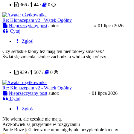
366 /
44 /
0
Re: Klonazepam v2 - Wątek Ogólny
Nieprzeczytany post
autor:
slodkapszczolka
»
01 lipca 2026
Cytuj
Zgłoś
Czy serbskie klony też mają ten mentolowy smaczek?
Świat się zmienia, słońce zachodzi a wódka się kończy.
tosieniedzieje
939 /
507 /
0
Re: Klonazepam v2 - Wątek Ogólny
Nieprzeczytany post
autor:
tosieniedzieje
»
01 lipca 2026
Cytuj
Zgłoś
Nie wiem, ale czeskie nie mają.
Aczkolwiek są przyjemne w rozgryzaniu
Panie Boże jeśli teraz nie umre nigdy nie przypierdole krechy.