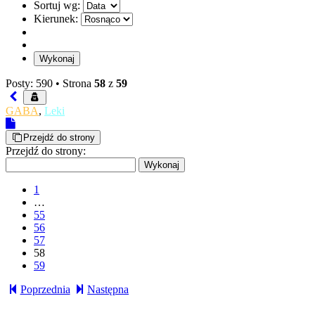
Sortuj wg:
Kierunek:
Posty: 590 •
Strona
58
z
59
GABA
,
Leki
Przejdź do strony
Przejdź do strony:
1
…
55
56
57
58
59
Poprzednia
Następna
slodkapszczolka