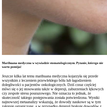
Marihuana medyczna w wywiadzie stomatologicznym. Pytanie, którego nie
warto pomijać
Jeszcze kilka lat temu marihuana medyczna kojarzyła się przede
wszystkim z leczeniem przewlekłego bólu lub łagodzeniem
dolegliwości u pacjentów onkologicznych. Dziś coraz częściej
mówi się o jej stosowaniu także w depresji, zaburzeniach lękowych
czy zespole stresu pourazowego. Nie oznacza to jednak, że
skuteczność takiego postępowania została potwierdzona. Wyniki
najnowszej metaanalizy wskazują, że dowody naukowe są w tym
zakresie ograniczone, a w przypadku depresji brakuje dowodów z