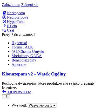
Załóż konto
Zaloguj się
Narkopedia
NeuroGroove
HyperTuba
[H]elp
Czat
Przejdź do zawartości
Hyperreal
Forum TALK
(AL)Chemia Umysłu
Modulatory GABA
Benzodiazepiny
Apteczne
Klonazepam v2 - Wątek Ogólny
Pochodne dwuazepiny, które produkowane są jako preparaty
lecznicze.
ODPOWIEDZ
Wyświetl: