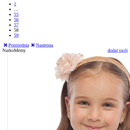
1
…
55
56
57
58
59
Poprzednia
Następna
NarkoMemy
dodaj swój