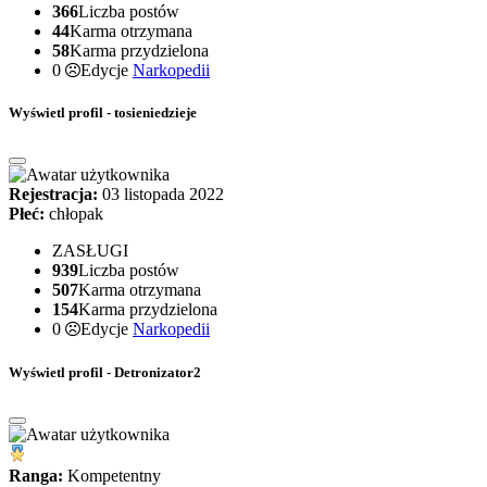
366
Liczba postów
44
Karma otrzymana
58
Karma przydzielona
0
Edycje
Narkopedii
Wyświetl profil - tosieniedzieje
Rejestracja:
03 listopada 2022
Płeć:
chłopak
ZASŁUGI
939
Liczba postów
507
Karma otrzymana
154
Karma przydzielona
0
Edycje
Narkopedii
Wyświetl profil - Detronizator2
Ranga:
Kompetentny