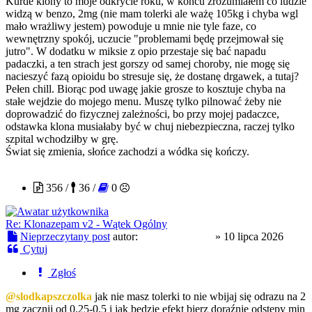
Kurde klony to moje odkrycie roku, w końcu zrozumiałem co ludzie
widzą w benzo, 2mg (nie mam tolerki ale ważę 105kg i chyba wgl
mało wrażliwy jestem) powoduje u mnie nie tyle faze, co
wewnętrzny spokój, uczucie "problemami będę przejmował się
jutro". W dodatku w miksie z opio przestaje się bać napadu
padaczki, a ten strach jest gorszy od samej choroby, nie mogę się
nacieszyć fazą opioidu bo stresuje się, że dostanę drgawek, a tutaj?
Pełen chill. Biorąc pod uwagę jakie grosze to kosztuje chyba na
stałe wejdzie do mojego menu. Muszę tylko pilnować żeby nie
doprowadzić do fizycznej zależności, bo przy mojej padaczce,
odstawka klona musiałaby być w chuj niebezpieczna, raczej tylko
szpital wchodziłby w grę.
Świat się zmienia, słońce zachodzi a wódka się kończy.
CloneserSztuki
356 /
36 /
0
Re: Klonazepam v2 - Wątek Ogólny
Nieprzeczytany post
autor:
CloneserSztuki
»
10 lipca 2026
Cytuj
Zgłoś
@slodkapszczolka
jak nie masz tolerki to nie wbijaj się odrazu na 2
mg zacznij od 0,25-0,5 i jak będzie efekt bierz doraźnie odstępy min