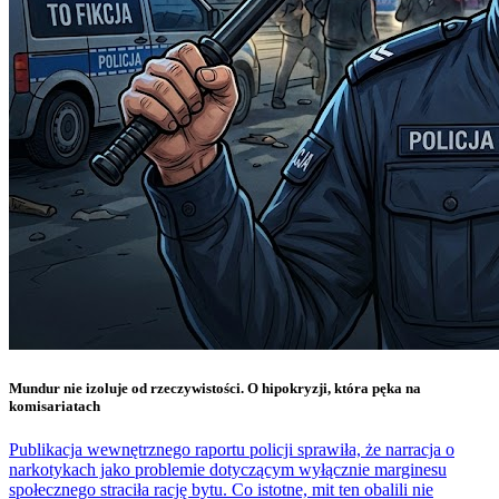
Mundur nie izoluje od rzeczywistości. O hipokryzji, która pęka na
komisariatach
Publikacja wewnętrznego raportu policji sprawiła, że narracja o
narkotykach jako problemie dotyczącym wyłącznie marginesu
społecznego straciła rację bytu. Co istotne, mit ten obalili nie