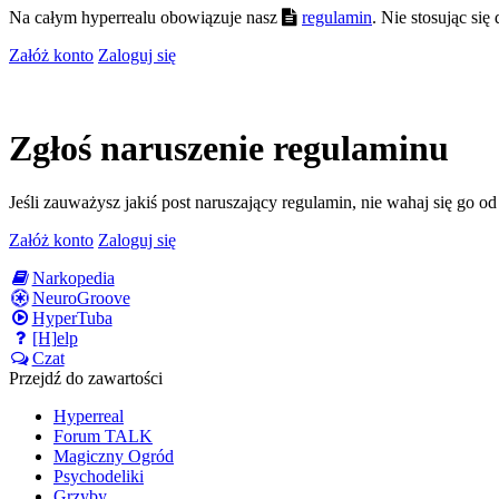
Na całym hyperrealu obowiązuje nasz
regulamin
. Nie stosując si
Załóż konto
Zaloguj się
Zgłoś naruszenie regulaminu
Jeśli zauważysz jakiś post naruszający regulamin, nie wahaj się go o
Załóż konto
Zaloguj się
Narkopedia
NeuroGroove
HyperTuba
[H]elp
Czat
Przejdź do zawartości
Hyperreal
Forum TALK
Magiczny Ogród
Psychodeliki
Grzyby