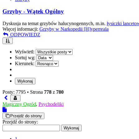
Grzyby - Wątek Ogólny
Dyskusja na temat grzybów halucynogennych, m.in.
łysiczki lanceto
Więcej informacji:
Grzyby w Narkopedii [H]yperreala
ODPOWIEDZ
Wyświetl:
Sortuj wg:
Kierunek:
Posty: 7795 •
Strona
778
z
780
Magiczny Ogród
,
Psychodeliki
Przejdź do strony
Przejdź do strony:
1