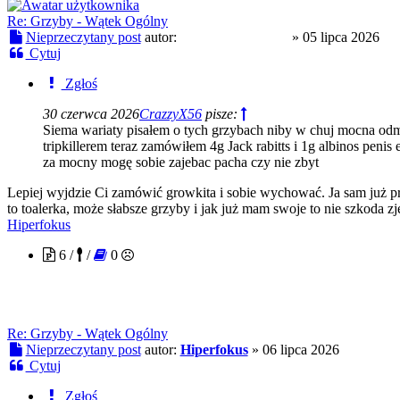
Re: Grzyby - Wątek Ogólny
Nieprzeczytany post
autor:
SzatanskiSkoczek
»
05 lipca 2026
Cytuj
Zgłoś
30 czerwca 2026
CrazzyX56
pisze:
Siema wariaty pisałem o tych grzybach niby w chuj mocna odmi
tripkillerem teraz zamówiłem 4g Jack rabitts i 1g albinos peni
za mocny mogę sobie zajebac pacha czy nie zbyt
Lepiej wyjdzie Ci zamówić growkita i sobie wychować. Ja sam już prz
to toalerka, może słabsze grzyby i jak już mam swoje to nie szkoda zj
Hiperfokus
6 /
/
0
Re: Grzyby - Wątek Ogólny
Nieprzeczytany post
autor:
Hiperfokus
»
06 lipca 2026
Cytuj
Zgłoś