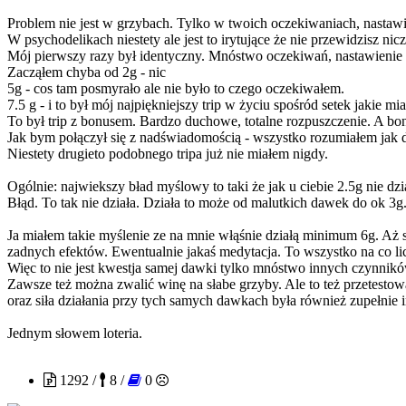
Problem nie jest w grzybach. Tylko w twoich oczekiwaniach, nastawi
W psychodelikach niestety ale jest to irytujące że nie przewidzisz nicze
Mój pierwszy razy był identyczny. Mnóstwo oczekiwań, nastawienie 
Zacząłem chyba od 2g - nic
5g - cos tam posmyrało ale nie było to czego oczekiwałem.
7.5 g - i to był mój najpiękniejszy trip w życiu spośród setek jakie m
To był trip z bonusem. Bardzo duchowe, totalne rozpuszczenie. A bonus
Jak bym połączył się z nadświadomością - wszystko rozumiałem jak dzia
Niestety drugieto podobnego tripa już nie miałem nigdy.
Ogólnie: najwiekszy bład myślowy to taki że jak u ciebie 2.5g nie dzi
Błąd. To tak nie działa. Działa to może od malutkich dawek do ok 3g
Ja miałem takie myślenie ze na mnie włąśnie działą minimum 6g. Aż
zadnych efektów. Ewentualnie jakaś medytacja. To wszystko na co licz
Więc to nie jest kwestja samej dawki tylko mnóstwo innych czynnikó
Zawsze też można zwalić winę na słabe grzyby. Ale to też przetestow
oraz siła działania przy tych samych dawkach była również zupełnie 
Jednym słowem loteria.
SzatanskiSkoczek
1292 /
8 /
0