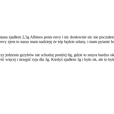
ana zjadłem 2,5g Albinos penis envy i nic dosłownie nic nie poczułem
s envy zjem to naraz mam nadzieję że trip będzie udany, i mam pytanie 
y jedzeniu grzybów nie schodzę poniżej 6g, gdzie to smyra bardzo ok, 
eść więcej i strzępić ryja dla 3g. Kiedyś zjadłem 3g i było ok, ale to 