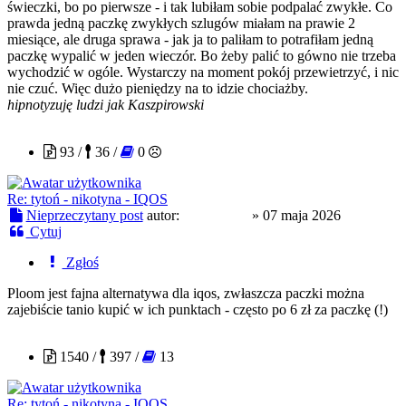
świeczki, bo po pierwsze - i tak lubiłam sobie podpalać zwykłe. Co
prawda jedną paczkę zwykłych szlugów miałam na prawie 2
miesiące, ale druga sprawa - jak ja to paliłam to potrafiłam jedną
paczkę wypalić w jeden wieczór. Bo żeby palić to gówno nie trzeba
wychodzić w ogóle. Wystarczy na moment pokój przewietrzyć, i nic
nie czuć. Więc dużo pieniędzy na to idzie chociażby.
hipnotyzuję ludzi jak Kaszpirowski
OjciecPio2
93 /
36 /
0
Re: tytoń - nikotyna - IQOS
Nieprzeczytany post
autor:
OjciecPio2
»
07 maja 2026
Cytuj
Zgłoś
Ploom jest fajna alternatywa dla iqos, zwłaszcza paczki można
zajebiście tanio kupić w ich punktach - często po 6 zł za paczkę (!)
Czoug
1540 /
397 /
13
Re: tytoń - nikotyna - IQOS