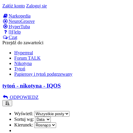
Załóż konto
Zaloguj się
Narkopedia
NeuroGroove
HyperTuba
[H]elp
Czat
Przejdź do zawartości
Hyperreal
Forum TALK
Nikotyna
Tytoń
Papierosy i tytoń podgrzewany
tytoń - nikotyna - IQOS
ODPOWIEDZ
Wyświetl:
Sortuj wg:
Kierunek: