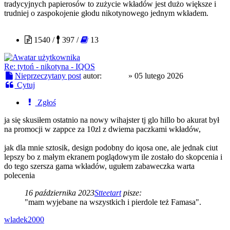
tradycyjnych papierosów to zużycie wkładów jest dużo większe i
trudniej o zaspokojenie głodu nikotynowego jednym wkładem.
Czoug
1540 /
397 /
13
Re: tytoń - nikotyna - IQOS
Nieprzeczytany post
autor:
Czoug
»
05 lutego 2026
Cytuj
Zgłoś
ja się skusiłem ostatnio na nowy wihajster tj glo hillo bo akurat był
na promocji w zappce za 10zl z dwiema paczkami wkładów,
jak dla mnie sztosik, design podobny do iqosa one, ale jednak ciut
lepszy bo z małym ekranem poglądowym ile zostało do skopcenia i
do tego szersza gama wkładów, ugułem zabaweczka warta
polecenia
16 października 2023
Stteetart
pisze:
"mam wyjebane na wszystkich i pierdole też Famasa".
wladek2000