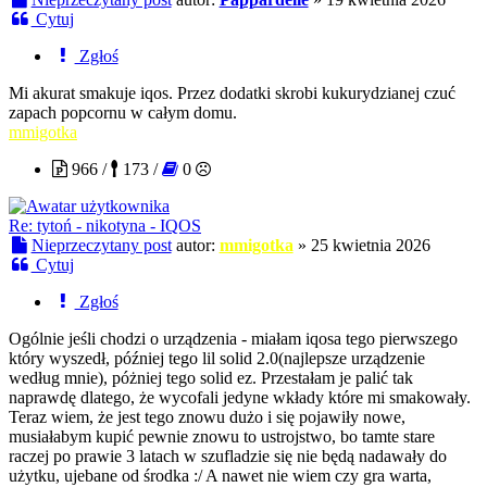
Cytuj
Zgłoś
Mi akurat smakuje iqos. Przez dodatki skrobi kukurydzianej czuć
zapach popcornu w całym domu.
mmigotka
966 /
173 /
0
Re: tytoń - nikotyna - IQOS
Nieprzeczytany post
autor:
mmigotka
»
25 kwietnia 2026
Cytuj
Zgłoś
Ogólnie jeśli chodzi o urządzenia - miałam iqosa tego pierwszego
który wyszedł, później tego lil solid 2.0(najlepsze urządzenie
według mnie), póżniej tego solid ez. Przestałam je palić tak
naprawdę dlatego, że wycofali jedyne wkłady które mi smakowały.
Teraz wiem, że jest tego znowu dużo i się pojawiły nowe,
musiałabym kupić pewnie znowu to ustrojstwo, bo tamte stare
raczej po prawie 3 latach w szufladzie się nie będą nadawały do
użytku, ujebane od środka :/ A nawet nie wiem czy gra warta,