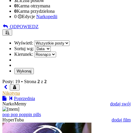
3
Liczba postów
0
Karma otrzymana
0
Karma przydzielona
0
Edycje
Narkopedii
ODPOWIEDZ
Wyświetl:
Sortuj wg:
Kierunek:
Posty: 19 •
Strona
2
z
2
Nikotyna
Poprzednia
NarkoMemy
dodaj swój
pop pop poppin pills
HyperTuba
dodaj film