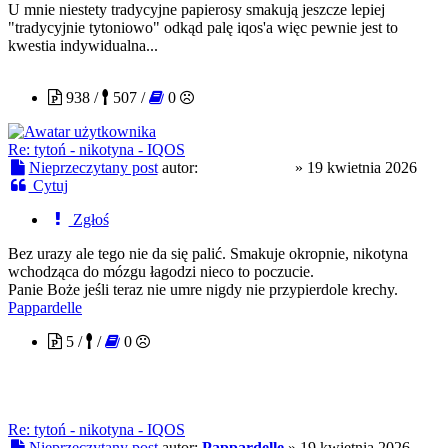
U mnie niestety tradycyjne papierosy smakują jeszcze lepiej
"tradycyjnie tytoniowo" odkąd palę iqos'a więc pewnie jest to
kwestia indywidualna...
tosieniedzieje
938 /
507 /
0
Re: tytoń - nikotyna - IQOS
Nieprzeczytany post
autor:
tosieniedzieje
»
19 kwietnia 2026
Cytuj
Zgłoś
Bez urazy ale tego nie da się palić. Smakuje okropnie, nikotyna
wchodząca do mózgu łagodzi nieco to poczucie.
Panie Boże jeśli teraz nie umre nigdy nie przypierdole krechy.
Pappardelle
5 /
/
0
Re: tytoń - nikotyna - IQOS
Nieprzeczytany post
autor:
Pappardelle
»
19 kwietnia 2026