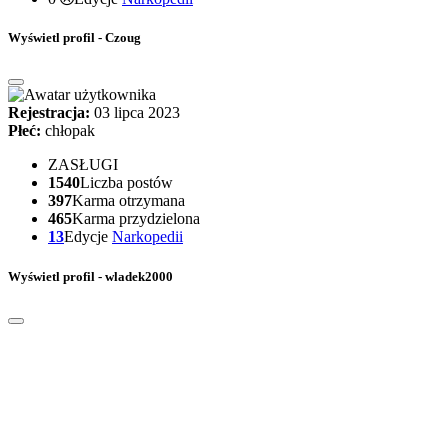
Wyświetl profil - Czoug
Rejestracja:
03 lipca 2023
Płeć:
chłopak
ZASŁUGI
1540
Liczba postów
397
Karma otrzymana
465
Karma przydzielona
13
Edycje
Narkopedii
Wyświetl profil - wladek2000