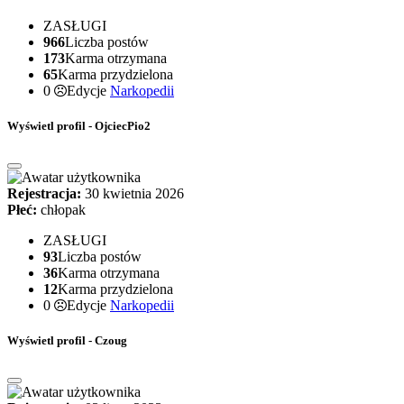
ZASŁUGI
966
Liczba postów
173
Karma otrzymana
65
Karma przydzielona
0
Edycje
Narkopedii
Wyświetl profil - OjciecPio2
Rejestracja:
30 kwietnia 2026
Płeć:
chłopak
ZASŁUGI
93
Liczba postów
36
Karma otrzymana
12
Karma przydzielona
0
Edycje
Narkopedii
Wyświetl profil - Czoug