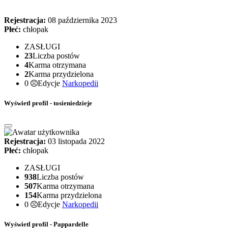
Rejestracja:
08 października 2023
Płeć:
chłopak
ZASŁUGI
23
Liczba postów
4
Karma otrzymana
2
Karma przydzielona
0
Edycje
Narkopedii
Wyświetl profil - tosieniedzieje
Rejestracja:
03 listopada 2022
Płeć:
chłopak
ZASŁUGI
938
Liczba postów
507
Karma otrzymana
154
Karma przydzielona
0
Edycje
Narkopedii
Wyświetl profil - Pappardelle