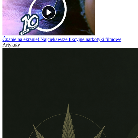
Ćpanie na ekranie! Najciekawsze fikcyjne narkotyki filmowe
Artykuły