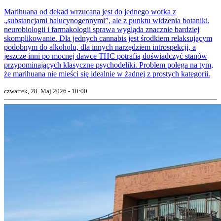
Marihuana od dekad wrzucana jest do jednego worka z
„substancjami halucynogennymi”, ale z punktu widzenia botaniki,
neurobiologii i farmakologii sprawa wygląda znacznie bardziej
skomplikowanie. Dla jednych cannabis jest środkiem relaksującym
podobnym do alkoholu, dla innych narzędziem introspekcji, a
jeszcze inni po mocnej dawce THC potrafią doświadczyć stanów
przypominających klasyczne psychodeliki. Problem polega na tym,
że marihuana nie mieści się idealnie w żadnej z prostych kategorii.
czwartek, 28. Maj 2026 - 10:00