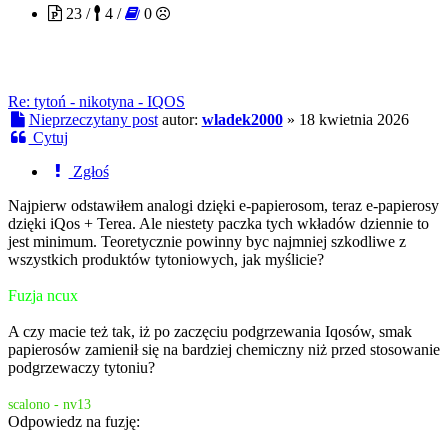
23 /
4 /
0
Re: tytoń - nikotyna - IQOS
Nieprzeczytany post
autor:
wladek2000
»
18 kwietnia 2026
Cytuj
Zgłoś
Najpierw odstawiłem analogi dzięki e-papierosom, teraz e-papierosy
dzięki iQos + Terea. Ale niestety paczka tych wkładów dziennie to
jest minimum. Teoretycznie powinny byc najmniej szkodliwe z
wszystkich produktów tytoniowych, jak myślicie?
Fuzja ncux
A czy macie też tak, iż po zaczęciu podgrzewania Iqosów, smak
papierosów zamienił się na bardziej chemiczny niż przed stosowanie
podgrzewaczy tytoniu?
scalono - nv13
Odpowiedz na fuzję: