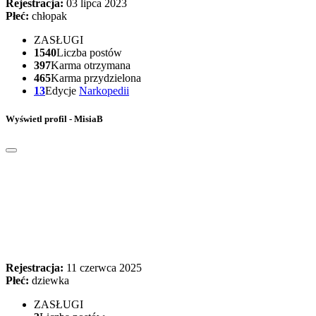
Rejestracja:
03 lipca 2023
Płeć:
chłopak
ZASŁUGI
1540
Liczba postów
397
Karma otrzymana
465
Karma przydzielona
13
Edycje
Narkopedii
Wyświetl profil - MisiaB
Rejestracja:
11 czerwca 2025
Płeć:
dziewka
ZASŁUGI