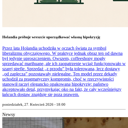
Holandia próbuje wreszcie uporządkować własną hipokryzję
Przez lata Holandia uchodziła w oczach świata za symbol
liberalizmu obyczajowego. W praktyce jednak obraz ten od dawna
był jedynie uproszczeniem. Owszem, coffeeshopy mogły
sprzedawać marihuanę, ale ich zaopatrzenie wciąż funkcjonowało w
szarej strefie. Sprzedaż „z przodu” była tolerowana, lecz dostawy
„od zaplecza” pozostawały nielegalne. Ten model przez dekady
uchodził za pragmatyczny kompromis, choć w rzeczywistości
stanowił raczej elegancko opakowaną hipokryzję: państwo
akceptowało detal, przymykając oko na fakt, że cały wcześniejszy
łańcuch dostaw znajduje się poza prawem.
poniedziałek, 27. Kwiecień 2026 - 18:00
Newsy