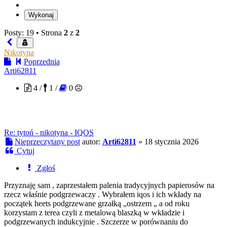
Posty: 19 •
Strona
2
z
2
Nikotyna
Poprzednia
Arti62811
4 /
1 /
0
Re: tytoń - nikotyna - IQOS
Nieprzeczytany post
autor:
Arti62811
»
18 stycznia 2026
Cytuj
Zgłoś
Przyznaję sam , zaprzestałem palenia tradycyjnych papierosów na
rzecz właśnie podgrzewaczy . Wybrałem iqos i ich wkłady na
początek heets podgrzewane grzałką „ostrzem „ a od roku
korzystam z terea czyli z metalową blaszką w wkładzie i
podgrzewanych indukcyjnie . Szczerze w porównaniu do