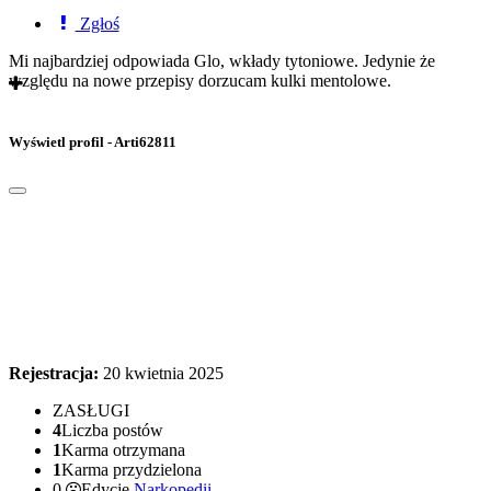
Zgłoś
Mi najbardziej odpowiada Glo, wkłady tytoniowe. Jedynie że
względu na nowe przepisy dorzucam kulki mentolowe.
Wyświetl profil - Arti62811
Rejestracja:
20 kwietnia 2025
ZASŁUGI
4
Liczba postów
1
Karma otrzymana
1
Karma przydzielona
0
Edycje
Narkopedii