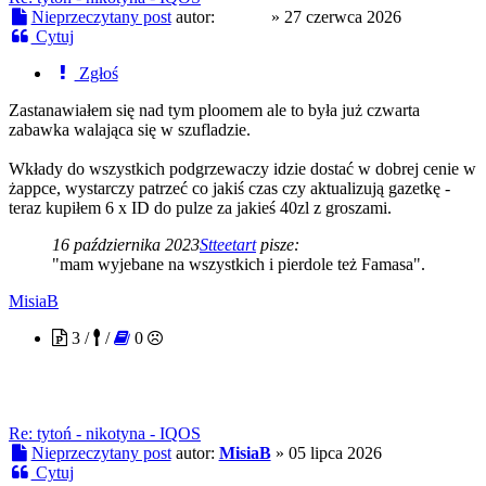
Nieprzeczytany post
autor:
Czoug
»
27 czerwca 2026
Cytuj
Zgłoś
Zastanawiałem się nad tym ploomem ale to była już czwarta
zabawka walająca się w szufladzie.
Wkłady do wszystkich podgrzewaczy idzie dostać w dobrej cenie w
żappce, wystarczy patrzeć co jakiś czas czy aktualizują gazetkę -
teraz kupiłem 6 x ID do pulze za jakieś 40zl z groszami.
16 października 2023
Stteetart
pisze:
"mam wyjebane na wszystkich i pierdole też Famasa".
MisiaB
3 /
/
0
Re: tytoń - nikotyna - IQOS
Nieprzeczytany post
autor:
MisiaB
»
05 lipca 2026
Cytuj