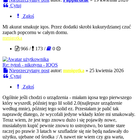
Cytuj
Zgłoś
Mi akurat smakuje iqos. Przez dodatki skrobi kukurydzianej czuć
zapach popcornu w całym domu.
mmigotka
966 /
173 /
0
Re: tytoń - nikotyna - IQOS
Nieprzeczytany post
autor:
mmigotka
»
25 kwietnia 2026
Cytuj
Zgłoś
Ogólnie jeśli chodzi o urządzenia - miałam iqosa tego pierwszego
który wyszedł, później tego lil solid 2.0(najlepsze urządzenie
według mnie), póżniej tego solid ez. Przestałam je palić tak
naprawdę dlatego, że wycofali jedyne wkłady które mi smakowały.
Teraz wiem, że jest tego znowu dużo i się pojawiły nowe,
musiałabym kupić pewnie znowu to ustrojstwo, bo tamte stare
raczej po prawie 3 latach w szufladzie się nie będą nadawały do
użytku, ujebane od środka :/ A nawet nie wiem czy gra warta,