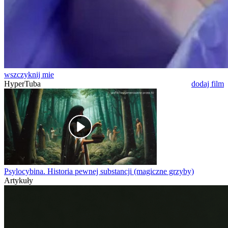
wszczyknij mie
HyperTuba
dodaj film
Psylocybina. Historia pewnej substancji (magiczne grzyby)
Artykuły