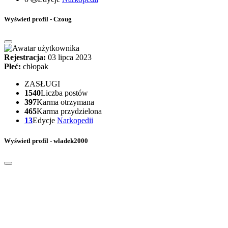
Wyświetl profil - Czoug
Rejestracja:
03 lipca 2023
Płeć:
chłopak
ZASŁUGI
1540
Liczba postów
397
Karma otrzymana
465
Karma przydzielona
13
Edycje
Narkopedii
Wyświetl profil - wladek2000