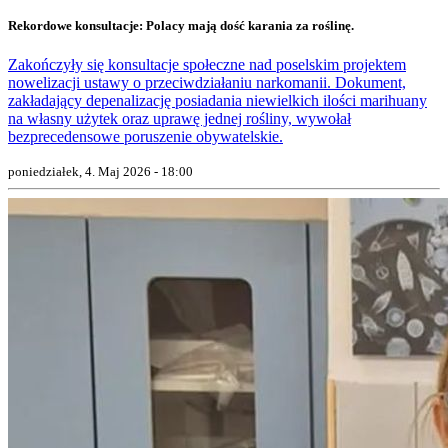
Rekordowe konsultacje: Polacy mają dość karania za roślinę.
Zakończyły się konsultacje społeczne nad poselskim projektem
nowelizacji ustawy o przeciwdziałaniu narkomanii. Dokument,
zakładający depenalizację posiadania niewielkich ilości marihuany
na własny użytek oraz uprawę jednej rośliny, wywołał
bezprecedensowe poruszenie obywatelskie.
poniedziałek, 4. Maj 2026 - 18:00