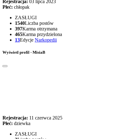
Rejestracja:
03 lipca 2023
Płeć:
chłopak
ZASŁUGI
1540
Liczba postów
397
Karma otrzymana
465
Karma przydzielona
13
Edycje
Narkopedii
Wyświetl profil - MisiaB
Rejestracja:
11 czerwca 2025
Płeć:
dziewka
ZASŁUGI