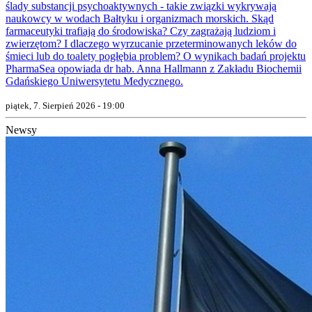
ślady substancji psychoaktywnych - takie związki wykrywają
naukowcy w wodach Bałtyku i organizmach morskich. Skąd
farmaceutyki trafiają do środowiska? Czy zagrażają ludziom i
zwierzętom? I dlaczego wyrzucanie przeterminowanych leków do
śmieci lub do toalety pogłębia problem? O wynikach badań projektu
PharmaSea opowiada dr hab. Anna Hallmann z Zakładu Biochemii
Gdańskiego Uniwersytetu Medycznego.
piątek, 7. Sierpień 2026 - 19:00
Newsy