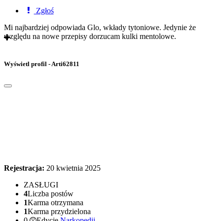
Zgłoś
Mi najbardziej odpowiada Glo, wkłady tytoniowe. Jedynie że
względu na nowe przepisy dorzucam kulki mentolowe.
Wyświetl profil - Arti62811
Rejestracja:
20 kwietnia 2025
ZASŁUGI
4
Liczba postów
1
Karma otrzymana
1
Karma przydzielona
0
Edycje
Narkopedii