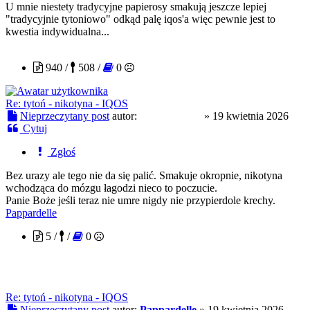
U mnie niestety tradycyjne papierosy smakują jeszcze lepiej
"tradycyjnie tytoniowo" odkąd palę iqos'a więc pewnie jest to
kwestia indywidualna...
tosieniedzieje
940 /
508 /
0
Re: tytoń - nikotyna - IQOS
Nieprzeczytany post
autor:
tosieniedzieje
»
19 kwietnia 2026
Cytuj
Zgłoś
Bez urazy ale tego nie da się palić. Smakuje okropnie, nikotyna
wchodząca do mózgu łagodzi nieco to poczucie.
Panie Boże jeśli teraz nie umre nigdy nie przypierdole krechy.
Pappardelle
5 /
/
0
Re: tytoń - nikotyna - IQOS
Nieprzeczytany post
autor:
Pappardelle
»
19 kwietnia 2026