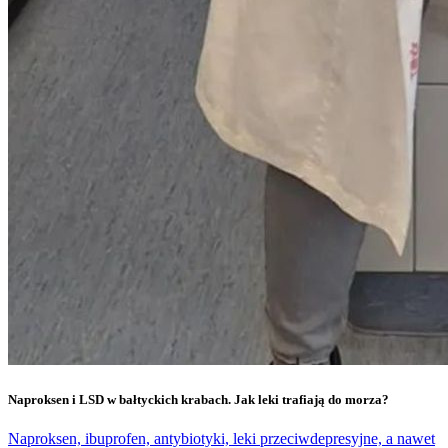
Naproksen i LSD w bałtyckich krabach. Jak leki trafiają do morza?
Naproksen, ibuprofen, antybiotyki, leki przeciwdepresyjne, a nawet