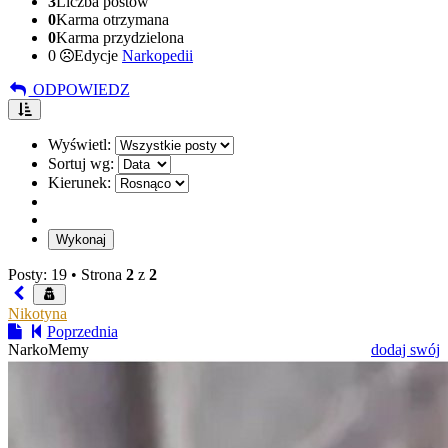
3
Liczba postów
0
Karma otrzymana
0
Karma przydzielona
0
Edycje
Narkopedii
ODPOWIEDZ
Wyświetl:
Sortuj wg:
Kierunek:
Posty: 19 •
Strona
2
z
2
Nikotyna
Poprzednia
NarkoMemy
dodaj swój