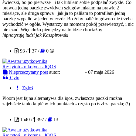
świeczki, bo po pierwsze - i tak lubiłam sobie podpalać zwykłe. Co
prawda jedną paczkę zwykłych szlugów miałam na prawie 2
miesiące, ale druga sprawa - jak ja to paliłam to potrafiłam jedną
paczkę wypalić w jeden wieczór. Bo żeby palić to gówno nie trzeba
wychodzić w ogóle. Wystarczy na moment pokój przewietrzyć, i nic
nie czuć. Więc dużo pieniędzy na to idzie chociażby.
hipnotyzuję ludzi jak Kaszpirowski
OjciecPio2
93 /
37 /
0
Re: tytoń - nikotyna - IQOS
Nieprzeczytany post
autor:
OjciecPio2
»
07 maja 2026
Cytuj
Zgłoś
Ploom jest fajna alternatywa dla iqos, zwłaszcza paczki można
zajebiście tanio kupić w ich punktach - często po 6 zł za paczkę (!)
Czoug
1540 /
397 /
13
Re: tytoń - nikotyna - IQOS