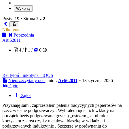
Posty: 19 •
Strona
2
z
2
Nikotyna
Poprzednia
Arti62811
4 /
1 /
0
Re: tytoń - nikotyna - IQOS
Nieprzeczytany post
autor:
Arti62811
»
18 stycznia 2026
Cytuj
Zgłoś
Przyznaję sam , zaprzestałem palenia tradycyjnych papierosów na
rzecz właśnie podgrzewaczy . Wybrałem iqos i ich wkłady na
początek heets podgrzewane grzałką „ostrzem „ a od roku
korzystam z terea czyli z metalową blaszką w wkładzie i
podgrzewanych indukcyjnie . Szczerze w porównaniu do