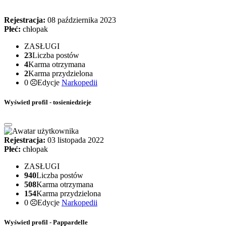
Rejestracja:
08 października 2023
Płeć:
chłopak
ZASŁUGI
23
Liczba postów
4
Karma otrzymana
2
Karma przydzielona
0
Edycje
Narkopedii
Wyświetl profil - tosieniedzieje
Rejestracja:
03 listopada 2022
Płeć:
chłopak
ZASŁUGI
940
Liczba postów
508
Karma otrzymana
154
Karma przydzielona
0
Edycje
Narkopedii
Wyświetl profil - Pappardelle