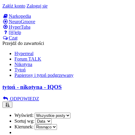
Załóż konto
Zaloguj się
Narkopedia
NeuroGroove
HyperTuba
[H]elp
Czat
Przejdź do zawartości
Hyperreal
Forum TALK
Nikotyna
Tytoń
Papierosy i tytoń podgrzewany
tytoń - nikotyna - IQOS
ODPOWIEDZ
Wyświetl:
Sortuj wg:
Kierunek: