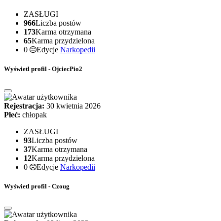
ZASŁUGI
966
Liczba postów
173
Karma otrzymana
65
Karma przydzielona
0
Edycje
Narkopedii
Wyświetl profil - OjciecPio2
Rejestracja:
30 kwietnia 2026
Płeć:
chłopak
ZASŁUGI
93
Liczba postów
37
Karma otrzymana
12
Karma przydzielona
0
Edycje
Narkopedii
Wyświetl profil - Czoug