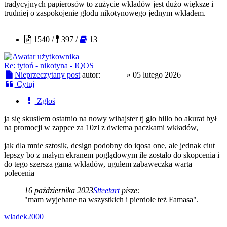
tradycyjnych papierosów to zużycie wkładów jest dużo większe i
trudniej o zaspokojenie głodu nikotynowego jednym wkładem.
Czoug
1540 /
397 /
13
Re: tytoń - nikotyna - IQOS
Nieprzeczytany post
autor:
Czoug
»
05 lutego 2026
Cytuj
Zgłoś
ja się skusiłem ostatnio na nowy wihajster tj glo hillo bo akurat był
na promocji w zappce za 10zl z dwiema paczkami wkładów,
jak dla mnie sztosik, design podobny do iqosa one, ale jednak ciut
lepszy bo z małym ekranem poglądowym ile zostało do skopcenia i
do tego szersza gama wkładów, ugułem zabaweczka warta
polecenia
16 października 2023
Stteetart
pisze:
"mam wyjebane na wszystkich i pierdole też Famasa".
wladek2000