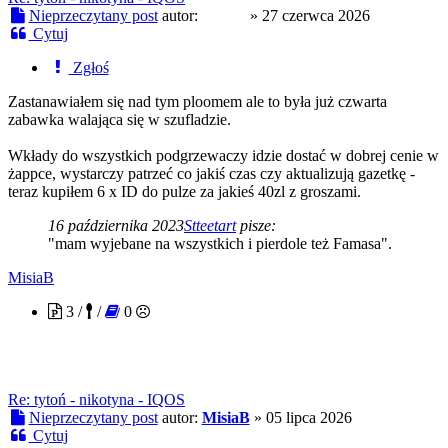
Nieprzeczytany post
autor:
Czoug
»
27 czerwca 2026
Cytuj
Zgłoś
Zastanawiałem się nad tym ploomem ale to była już czwarta
zabawka walająca się w szufladzie.
Wkłady do wszystkich podgrzewaczy idzie dostać w dobrej cenie w
żappce, wystarczy patrzeć co jakiś czas czy aktualizują gazetkę -
teraz kupiłem 6 x ID do pulze za jakieś 40zl z groszami.
16 października 2023
Stteetart
pisze:
"mam wyjebane na wszystkich i pierdole też Famasa".
MisiaB
3 /
/
0
Re: tytoń - nikotyna - IQOS
Nieprzeczytany post
autor:
MisiaB
»
05 lipca 2026
Cytuj