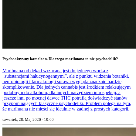
Psychoaktywny kameleon. Dlaczego marihuana to nie psychodelik?
Marihuana od dekad wrzucana jest do jednego worka z
„substancjami halucynogennymi”, ale z punktu widzenia botaniki,
neurobiologii i farmakologii sprawa wygląda znacznie bardziej
skomplikowanie. Dla jednych cannabis jest środkiem relaksującym
podobnym do alkoholu, dla innych narzędziem introspekcji, a
jeszcze inni po mocnej dawce THC potrafią doświadczyć stanów
przypominających klasyczne psychodeliki. Problem polega na tym,
że marihuana nie mieści się idealnie w żadnej z prostych kategorii.
czwartek, 28. Maj 2026 - 10:00