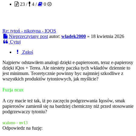
23 /
4 /
0
Re: tytoń - nikotyna - IQOS
Nieprzeczytany post
autor:
wladek2000
»
18 kwietnia 2026
Cytuj
Zgłoś
Najpierw odstawiłem analogi dzięki e-papierosom, teraz e-papierosy
dzięki iQos + Terea. Ale niestety paczka tych wkładów dziennie to
jest minimum. Teoretycznie powinny byc najmniej szkodliwe z
wszystkich produktów tytoniowych, jak myślicie?
Fuzja ncux
A czy macie też tak, iż po zaczęciu podgrzewania Iqosów, smak
papierosów zamienił się na bardziej chemiczny niż przed stosowanie
podgrzewaczy tytoniu?
scalono - nv13
Odpowiedz na fuzję: