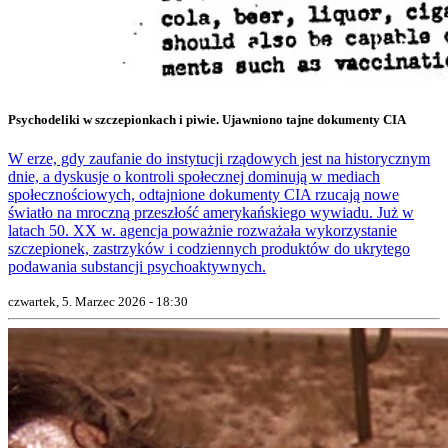
Psychodeliki w szczepionkach i piwie. Ujawniono tajne dokumenty CIA
W erze, gdy zaufanie do instytucji rządowych jest na historycznym
dnie, a dyskusje o kontroli społecznej dominują w mediach
społecznościowych, odtajnione dokumenty CIA rzucają nowe
światło na mroczną przeszłość amerykańskiego wywiadu. Już w
latach 50. XX w. agencja poważnie rozważała wykorzystanie
szczepionek, zastrzyków i codziennych produktów do ukrytego
podawania substancji psychoaktywnych.
czwartek, 5. Marzec 2026 - 18:30