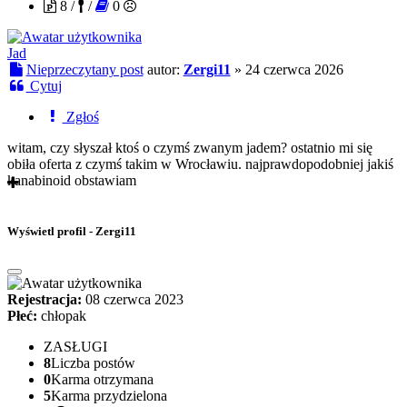
8 /
/
0
Jad
Nieprzeczytany post
autor:
Zergi11
»
24 czerwca 2026
Cytuj
Zgłoś
witam, czy słyszał ktoś o czymś zwanym jadem? ostatnio mi się
obiła oferta z czymś takim w Wrocławiu. najprawdopodobniej jakiś
kanabinoid obstawiam
Wyświetl profil - Zergi11
Rejestracja:
08 czerwca 2023
Płeć:
chłopak
ZASŁUGI
8
Liczba postów
0
Karma otrzymana
5
Karma przydzielona