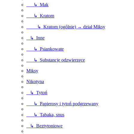
↳ Mak
↳ Kratom
↳ Kratom (ogólnie) → dział Miksy
↳ Inne
↳ Psiankowate
↳ Substancje odzwierzęce
Miksy
Nikotyna
↳ Tytoń
↳ Papierosy i tytoń podgrzewany
↳ Tabaka, snus
↳ Beztytoniowe