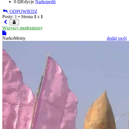
0
Edycje
Narkopedii
ODPOWIEDZ
Posty: 1 •
Strona
1
z
1
Wszyscy moderatorzy
NarkoMemy
dodaj swój