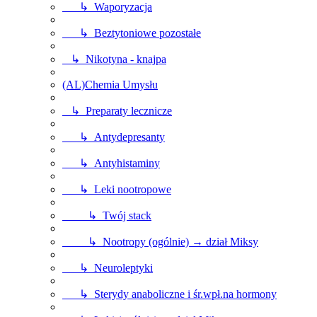
↳ Waporyzacja
↳ Beztytoniowe pozostałe
↳ Nikotyna - knajpa
(AL)Chemia Umysłu
↳ Preparaty lecznicze
↳ Antydepresanty
↳ Antyhistaminy
↳ Leki nootropowe
↳ Twój stack
↳ Nootropy (ogólnie) → dział Miksy
↳ Neuroleptyki
↳ Sterydy anaboliczne i śr.wpł.na hormony