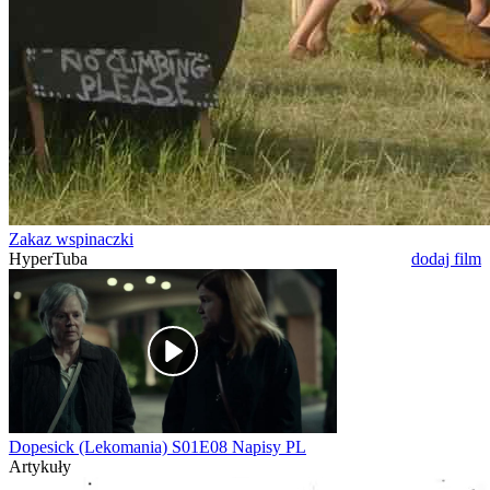
Zakaz wspinaczki
HyperTuba
dodaj film
Dopesick (Lekomania) S01E08 Napisy PL
Artykuły