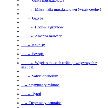
↳ Gałka muszkatołowa
↳ Miksy gałki muszkatołowej (wątek ogólny)
↳ Grzyby
↳ Hodowla grzybów
↳ Amanita muscaria
↳ Kaktusy
↳ Powoje
↳ Wątek o miksach roślin powojowatych z
in.subst.
↳ Salvia divinorum
↳ Stymulanty roślinne
↳ Tytoń
↳ Depresanty naturalne