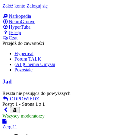
Załóż konto
Zaloguj się
Narkopedia
NeuroGroove
HyperTuba
[H]elp
Czat
Przejdź do zawartości
Hyperreal
Forum TALK
(AL)Chemia Umysłu
Pozostałe
Jad
Reszta nie pasująca do powyższych
ODPOWIEDZ
Posty: 1 •
Strona
1
z
1
Wszyscy moderatorzy
Zergi11