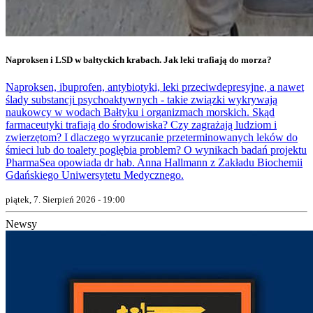
Naproksen i LSD w bałtyckich krabach. Jak leki trafiają do morza?
Naproksen, ibuprofen, antybiotyki, leki przeciwdepresyjne, a nawet
ślady substancji psychoaktywnych - takie związki wykrywają
naukowcy w wodach Bałtyku i organizmach morskich. Skąd
farmaceutyki trafiają do środowiska? Czy zagrażają ludziom i
zwierzętom? I dlaczego wyrzucanie przeterminowanych leków do
śmieci lub do toalety pogłębia problem? O wynikach badań projektu
PharmaSea opowiada dr hab. Anna Hallmann z Zakładu Biochemii
Gdańskiego Uniwersytetu Medycznego.
piątek, 7. Sierpień 2026 - 19:00
Newsy