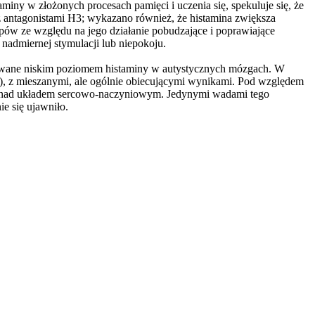
miny w złożonych procesach pamięci i uczenia się, spekuluje się, że
z antagonistami H3; wykazano również, że histamina zwiększa
pów ze względu na jego działanie pobudzające i poprawiające
nadmiernej stymulacji lub niepokoju.
owane niskim poziomem histaminy w autystycznych mózgach. W
ra), z mieszanymi, ale ogólnie obiecującymi wynikami. Pod względem
nej nad układem sercowo-naczyniowym. Jedynymi wadami tego
ie się ujawniło.