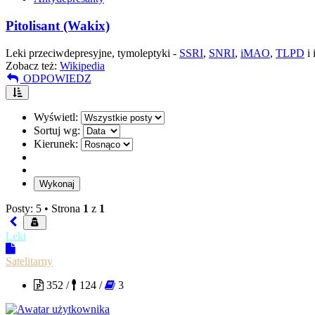
Pitolisant (Wakix)
Leki przeciwdepresyjne, tymoleptyki -
SSRI
,
SNRI
,
iMAO
,
TLPD
i 
Zobacz też:
Wikipedia
ODPOWIEDZ
Wyświetl:
Sortuj wg:
Kierunek:
Posty: 5 •
Strona
1
z
1
Leki
Satelitarny
352 /
124 /
3