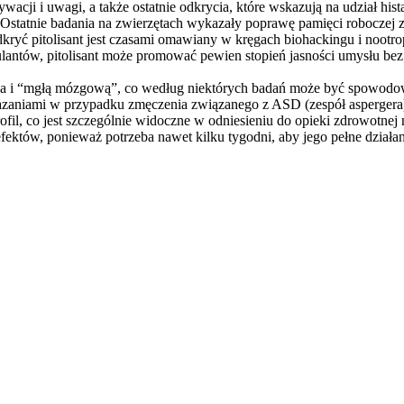
ji i uwagi, a także ostatnie odkrycia, które wskazują na udział hista
 Ostatnie badania na zwierzętach wykazały poprawę pamięci roboczej 
ryć pitolisant jest czasami omawiany w kręgach biohackingu i nootro
antów, pitolisant może promować pewien stopień jasności umysłu bez 
dnia i “mgłą mózgową”, co według niektórych badań może być spowod
 wskazaniami w przypadku zmęczenia związanego z ASD (zespół asperge
rofil, co jest szczególnie widoczne w odniesieniu do opieki zdrowot
efektów, ponieważ potrzeba nawet kilku tygodni, aby jego pełne działan