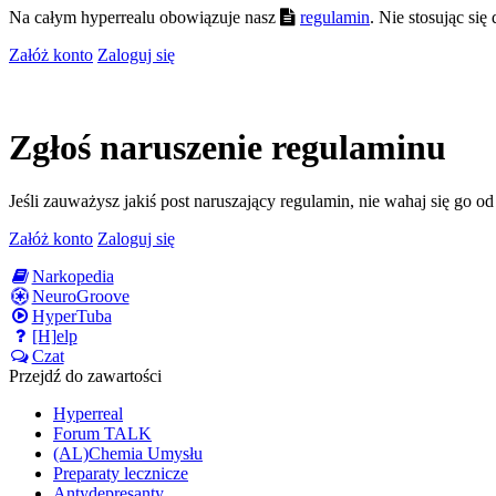
Na całym hyperrealu obowiązuje nasz
regulamin
. Nie stosując si
Załóż konto
Zaloguj się
Zgłoś naruszenie regulaminu
Jeśli zauważysz jakiś post naruszający regulamin, nie wahaj się go o
Załóż konto
Zaloguj się
Narkopedia
NeuroGroove
HyperTuba
[H]elp
Czat
Przejdź do zawartości
Hyperreal
Forum TALK
(AL)Chemia Umysłu
Preparaty lecznicze
Antydepresanty