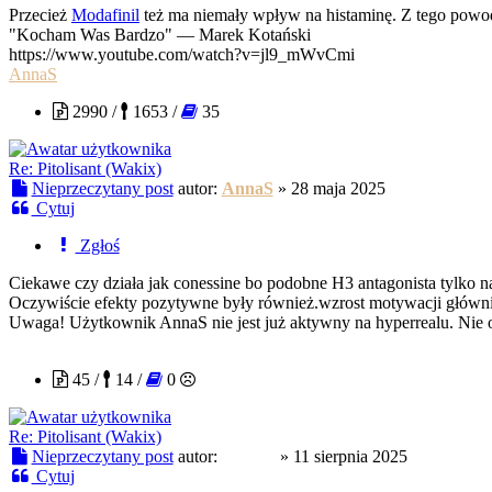
Przecież
Modafinil
też ma niemały wpływ na histaminę. Z tego powo
"Kocham Was Bardzo" — Marek Kotański
https://www.youtube.com/watch?v=jl9_mWvCmi
AnnaS
2990 /
1653 /
35
Re: Pitolisant (Wakix)
Nieprzeczytany post
autor:
AnnaS
»
28 maja 2025
Cytuj
Zgłoś
Ciekawe czy działa jak conessine bo podobne H3 antagonista tylko n
Oczywiście efekty pozytywne były również.wzrost motywacji główni
Uwaga! Użytkownik AnnaS nie jest już aktywny na hyperrealu. Nie o
Nemk0
45 /
14 /
0
Re: Pitolisant (Wakix)
Nieprzeczytany post
autor:
Nemk0
»
11 sierpnia 2025
Cytuj