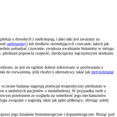
ksji u dorosłych z narkolepsją, i jako taki jest uważany za
 sole
amfetaminy
) lub środków stymulujących czuwanie, takich jak
ośrednio pobudzać czuwanie, zwiększa uwalnianie histaminy w mózgu
pitolisant poprawia czujność, nieobciążony najczęstszymi skutkami
rdzono, że jest on ogólnie dobrze tolerowany w porównaniu z
kt do rozważenia, jeśli chodzi o alternatywy, takie jak
metylofenidat
czesne badania sugerują potencjał terapeutyczny pitolisantu w
e u niektórych pacjentów z modafinilem). W przypadku osób z
wdziwym przełomem ze względu na subtelność jego mechanizmów
u związane z nagrodą, takie jak jądro półleżące, oferując zalety
przez jego działanie histaminergiczne i dopaminergiczne. Biorąc pod