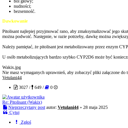
ból głowy;
nudności;
bezsenność.
Dawkowanie
Pitolisant najlepiej przyjmować rano, aby zmaksymalizować jego sku
można podwoić. Następnie, w razie potrzeby, dawkę można zwiększ
Należy pamiętać, że pitolisant jest metabolizowany przez enzym CYP2
U osób metabolizujących bardzo szybko CYP2D6 może być konieczn
Wakix.jpg
Nie masz wymaganych uprawnień, aby zobaczyć pliki załączone do t
Vetulani44
3027 /
649 /
0
Re: Pitolisant (Wakix)
Nieprzeczytany post
autor:
Vetulani44
»
28 maja 2025
Cytuj
Zgłoś