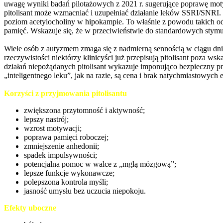
uwagę wyniki badań pilotażowych z 2021 r. sugerujące poprawę motywac
pitolisant może wzmacniać i uzupełniać działanie leków SSRI/SNRI.
poziom acetylocholiny w hipokampie. To właśnie z powodu takich odk
pamięć. Wskazuje się, że w przeciwieństwie do standardowych stymul
Wiele osób z autyzmem zmaga się z nadmierną sennością w ciągu 
rzeczywistości niektórzy klinicyści już przepisują pitolisant poza
działań niepożądanych pitolisant wykazuje imponująco bezpieczny p
„inteligentnego leku”, jak na razie, są cena i brak natychmiastowych 
Korzyści z przyjmowania pitolisantu
zwiększona przytomność i aktywność;
lepszy nastrój;
wzrost motywacji;
poprawa pamięci roboczej;
zmniejszenie anhedonii;
spadek impulsywności;
potencjalna pomoc w walce z „mgłą mózgową”;
lepsze funkcje wykonawcze;
polepszona kontrola myśli;
jasność umysłu bez uczucia niepokoju.
Efekty uboczne