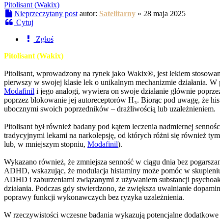
Pitolisant (Wakix)
Nieprzeczytany post
autor:
Satelitarny
»
28 maja 2025
Cytuj
Zgłoś
Pitolisant (Wakix)
Pitolisant, wprowadzony na rynek jako Wakix®, jest lekiem stosowany
pierwszy w swojej klasie lek o unikalnym mechanizmie działania. W
Modafinil
i jego analogi, wywiera on swoje działanie głównie popr
poprzez blokowanie jej autoreceptorów H₃. Biorąc pod uwagę, że hi
ubocznymi swoich poprzedników – drażliwością lub uzależnieniem.
Pitolisant był również badany pod kątem leczenia nadmiernej senno
tradycyjnymi lekami na narkolepsję, od których różni się również tym
lub, w mniejszym stopniu,
Modafinil
).
Wykazano również, że zmniejsza senność w ciągu dnia bez pogarszan
ADHD, wskazując, że modulacja histaminy może pomóc w skupieniu 
ADHD i zaburzeniami związanymi z używaniem substancji psychoak
działania. Podczas gdy stwierdzono, że zwiększa uwalnianie dopamin
poprawy funkcji wykonawczych bez ryzyka uzależnienia.
W rzeczywistości wczesne badania wykazują potencjalne dodatkowe ko