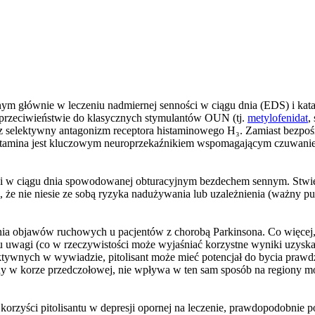
m głównie w leczeniu nadmiernej senności w ciągu dnia (EDS) i kataple
 przeciwieństwie do klasycznych stymulantów OUN (tj.
metylofenidat
,
zez selektywny antagonizm receptora histaminowego H₃. Zamiast bezp
stamina jest kluczowym neuroprzekaźnikiem wspomagającym czuwanie, 
ści w ciągu dnia spowodowanej obturacyjnym bezdechem sennym. Stwie
, że nie niesie ze sobą ryzyka nadużywania lub uzależnienia (ważny pun
ia objawów ruchowych u pacjentów z chorobą Parkinsona. Co więcej, w
uwagi (co w rzeczywistości może wyjaśniać korzystne wyniki uzyskan
tywnych w wywiadzie, pitolisant może mieć potencjał do bycia pra
y w korze przedczołowej, nie wpływa w ten sam sposób na regiony mózg
rzyści pitolisantu w depresji opornej na leczenie, prawdopodobnie po