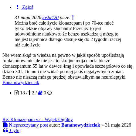
Zgłoś
31 maja 2026
yoshi420
pisze:
Można brać całe życie klonazepam i po 70-tce mieć
tylko lekkie objawy słucham? Przecież to jest
udowodnione naukowo, że benzo uszkadzają mózg to
nie jest tajemnica dlatego stosuje się do 2 tygodni raczej
niż całe życie.
Nie wiem skąd ta wiedza na pewno w jakiś sposób upośledzają
funkcjonowanie ale nie jest to skrajne moja ciocia bierze
clonazepamum 55 lat w dawce 4mg i opowiada szczegółowo co się
działo 30 lat temu i nie widać po niej jakiś negatywnych zmian.
Benzo nie niszczą mózgu prędzej obstawiałbym na neuroleptyki.
Bananowydzieciak
18 /
2 /
0
Re: Klonazepam v2 - Wątek Ogólny
Nieprzeczytany post
autor:
Bananowydzieciak
»
31 maja 2026
Cytuj