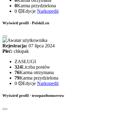
0
Karma otrzymana
0
Karma przydzielona
0
Edycje
Narkopedii
Wyświetl profil - PolskiLen
Rejestracja:
07 lipca 2024
Płeć:
chłopak
ZASŁUGI
324
Liczba postów
76
Karma otrzymana
79
Karma przydzielona
0
Edycje
Narkopedii
Wyświetl profil - troopaoftomorrow