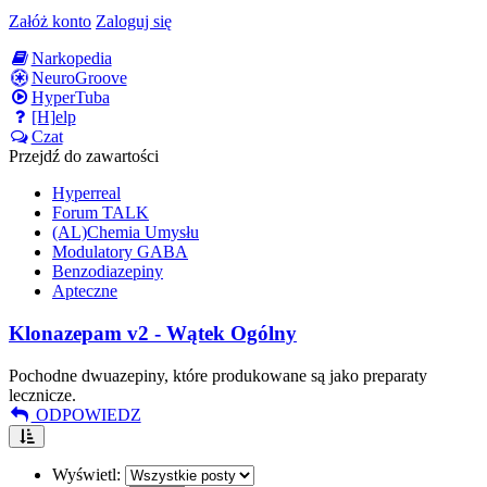
Załóż konto
Zaloguj się
Narkopedia
NeuroGroove
HyperTuba
[H]elp
Czat
Przejdź do zawartości
Hyperreal
Forum TALK
(AL)Chemia Umysłu
Modulatory GABA
Benzodiazepiny
Apteczne
Klonazepam v2 - Wątek Ogólny
Pochodne dwuazepiny, które produkowane są jako preparaty
lecznicze.
ODPOWIEDZ
Wyświetl: