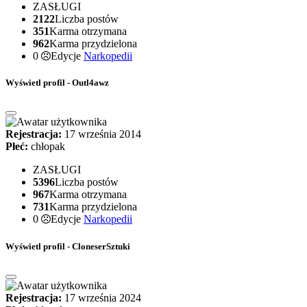
ZASŁUGI
2122
Liczba postów
351
Karma otrzymana
962
Karma przydzielona
0
Edycje
Narkopedii
Wyświetl profil - Outl4awz
Rejestracja:
17 września 2014
Płeć:
chłopak
ZASŁUGI
5396
Liczba postów
967
Karma otrzymana
731
Karma przydzielona
0
Edycje
Narkopedii
Wyświetl profil - CloneserSztuki
Rejestracja:
17 września 2024