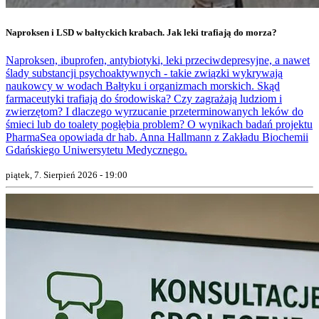
Naproksen i LSD w bałtyckich krabach. Jak leki trafiają do morza?
Naproksen, ibuprofen, antybiotyki, leki przeciwdepresyjne, a nawet
ślady substancji psychoaktywnych - takie związki wykrywają
naukowcy w wodach Bałtyku i organizmach morskich. Skąd
farmaceutyki trafiają do środowiska? Czy zagrażają ludziom i
zwierzętom? I dlaczego wyrzucanie przeterminowanych leków do
śmieci lub do toalety pogłębia problem? O wynikach badań projektu
PharmaSea opowiada dr hab. Anna Hallmann z Zakładu Biochemii
Gdańskiego Uniwersytetu Medycznego.
piątek, 7. Sierpień 2026 - 19:00