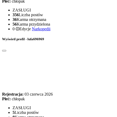
Płeć:
chłopak
ZASŁUGI
356
Liczba postów
36
Karma otrzymana
56
Karma przydzielona
0
Edycje
Narkopedii
Wyświetl profil - lufa696969
Rejestracja:
03 czerwca 2026
Płeć:
chłopak
ZASŁUGI
5
Liczba postów