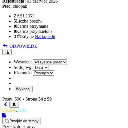
Rejestracja:
03 czerwca 2026
Płeć:
chłopak
ZASŁUGI
5
Liczba postów
0
Karma otrzymana
0
Karma przydzielona
0
Edycje
Narkopedii
ODPOWIEDZ
Wyświetl:
Sortuj wg:
Kierunek:
Posty: 590 •
Strona
54
z
59
GABA
,
Leki
Przejdź do strony
Przejdź do strony: