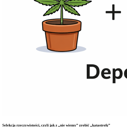
Selekcja rzeczywistości, czyli jak z „nie wiemy” zrobić „katastrofę”