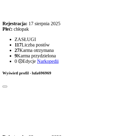
Rejestracja:
17 sierpnia 2025
Płeć:
chłopak
ZASŁUGI
117
Liczba postów
27
Karma otrzymana
9
Karma przydzielona
0
Edycje
Narkopedii
Wyświetl profil - lufa696969