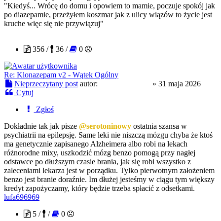
"Kiedyś... Wrócę do domu i opowiem to mamie, poczuje spokój jak
po diazepamie, przeżyłem koszmar jak z ulicy wiązów to życie jest
kruche więc się nie przywiązuj"
CloneserSztuki
356 /
36 /
0
Re: Klonazepam v2 - Wątek Ogólny
Nieprzeczytany post
autor:
CloneserSztuki
»
31 maja 2026
Cytuj
Zgłoś
Dokładnie tak jak pisze
@serotoninowy
ostatnia szansa w
psychiatrii na epilepsję. Same leki nie niszczą mózgu chyba że ktoś
ma genetycznie zapisanego Alzheimera albo robi na lekach
różnorodne mixy, uszkodzić mózg benzo pomogą przy nagłej
odstawce po dłuższym czasie brania, jak się robi wszystko z
zaleceniami lekarza jest w porządku. Tylko pierwotnym założeniem
benzo jest branie doraźnie. Im dłużej jesteśmy w ciągu tym większy
kredyt zapożyczamy, który będzie trzeba spłacić z odsetkami.
lufa696969
5 /
/
0