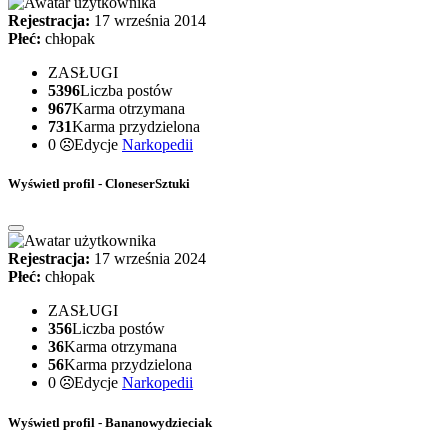
Rejestracja:
17 września 2014
Płeć:
chłopak
ZASŁUGI
5396
Liczba postów
967
Karma otrzymana
731
Karma przydzielona
0
Edycje
Narkopedii
Wyświetl profil - CloneserSztuki
Rejestracja:
17 września 2024
Płeć:
chłopak
ZASŁUGI
356
Liczba postów
36
Karma otrzymana
56
Karma przydzielona
0
Edycje
Narkopedii
Wyświetl profil - Bananowydzieciak