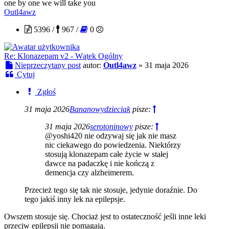
one by one we will take you
Outl4awz
5396 /
967 /
0
Re: Klonazepam v2 - Wątek Ogólny
Nieprzeczytany post
autor:
Outl4awz
»
31 maja 2026
Cytuj
Zgłoś
31 maja 2026
Bananowydzieciak
pisze:
31 maja 2026
serotoninowy
pisze:
@yoshi420 nie odzywaj się jak nie masz
nic ciekawego do powiedzenia. Niektórzy
stosują klonazepam całe życie w stałej
dawce na padaczkę i nie kończą z
demencja czy alzheimerem.
Przecież tego się tak nie stosuje, jedynie doraźnie. Do
tego jakiś inny lek na epilepsje.
Owszem stosuje się. Chociaż jest to ostateczność jeśli inne leki
przeciw epilepsji nie pomagają.