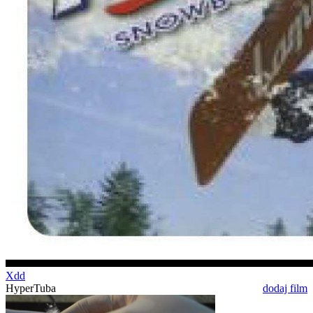
Xdd
HyperTuba
dodaj film