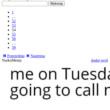
1
…
52
53
54
55
56
…
59
Poprzednia
Następna
NarkoMemy
dodaj swój