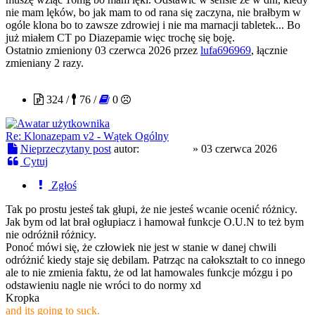
nie mam lęków, bo jak mam to od rana się zaczyna, nie brałbym w
ogóle klona bo to zawsze zdrowiej i nie ma marnacji tabletek... Bo
już miałem CT po Diazepamie więc trochę się boję.
Ostatnio zmieniony 03 czerwca 2026 przez
lufa696969
, łącznie
zmieniany 2 razy.
PolskiLen
324 /
76 /
0
Re: Klonazepam v2 - Wątek Ogólny
Nieprzeczytany post
autor:
PolskiLen
»
03 czerwca 2026
Cytuj
Zgłoś
Tak po prostu jesteś tak głupi, że nie jesteś wcanie ocenić różnicy.
Jak bym od lat brał ogłupiacz i hamował funkcje O.U.N to też bym
nie odróżnił różnicy.
Ponoć mówi się, że człowiek nie jest w stanie w danej chwili
odróżnić kiedy staje się debilam. Patrząc na całokształt to co innego
ale to nie zmienia faktu, że od lat hamowales funkcje mózgu i po
odstawieniu nagle nie wróci to do normy xd
Kropka
and its going to suck.