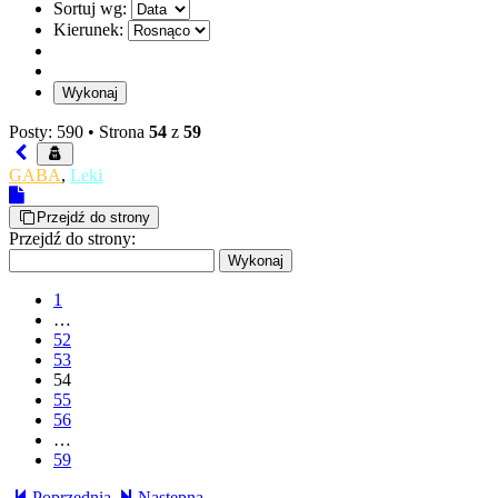
Sortuj wg:
Kierunek:
Posty: 590 •
Strona
54
z
59
GABA
,
Leki
Przejdź do strony
Przejdź do strony:
1
…
52
53
54
55
56
…
59
Poprzednia
Następna