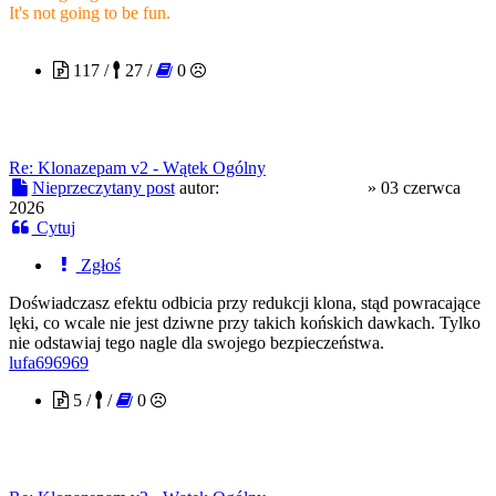
It's not going to be fun.
troopaoftomorrow
117 /
27 /
0
Re: Klonazepam v2 - Wątek Ogólny
Nieprzeczytany post
autor:
troopaoftomorrow
»
03 czerwca
2026
Cytuj
Zgłoś
Doświadczasz efektu odbicia przy redukcji klona, stąd powracające
lęki, co wcale nie jest dziwne przy takich końskich dawkach. Tylko
nie odstawiaj tego nagle dla swojego bezpieczeństwa.
lufa696969
5 /
/
0