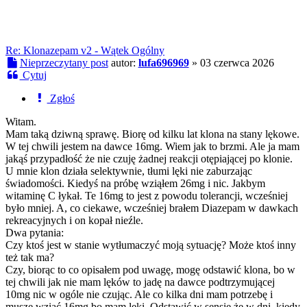
Re: Klonazepam v2 - Wątek Ogólny
Nieprzeczytany post
autor:
lufa696969
»
03 czerwca 2026
Cytuj
Zgłoś
Witam.
Mam taką dziwną sprawę. Biorę od kilku lat klona na stany lękowe.
W tej chwili jestem na dawce 16mg. Wiem jak to brzmi. Ale ja mam
jakąś przypadłość że nie czuję żadnej reakcji otępiającej po klonie.
U mnie klon działa selektywnie, tłumi lęki nie zaburzając
świadomości. Kiedyś na próbę wziąłem 26mg i nic. Jakbym
witaminę C łykał. Te 16mg to jest z powodu tolerancji, wcześniej
było mniej. A, co ciekawe, wcześniej brałem Diazepam w dawkach
rekreacyjnych i on kopał nieźle.
Dwa pytania:
Czy ktoś jest w stanie wytłumaczyć moją sytuację? Może ktoś inny
też tak ma?
Czy, biorąc to co opisałem pod uwagę, mogę odstawić klona, bo w
tej chwili jak nie mam lęków to jadę na dawce podtrzymującej
10mg nic w ogóle nie czując. Ale co kilka dni mam potrzebę i
muszę wziąć 16mg bo mam lęki. Odstawić w sensie że w dni, kiedy