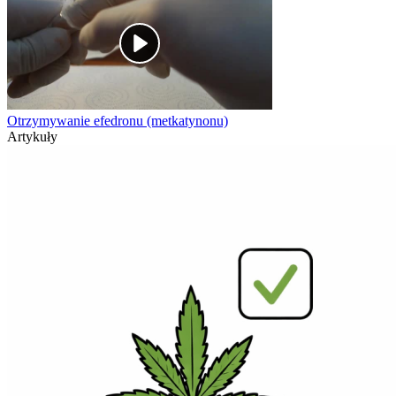
Otrzymywanie efedronu (metkatynonu)
Artykuły