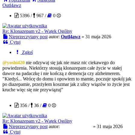
Outl4awz
5396 /
967 /
0
Re: Klonazepam v2 - Wątek Ogólny
Nieprzeczytany post
autor:
Outl4awz
»
31 maja 2026
Cytuj
Zgłoś
@yoshi420
nie odzywaj się jak nie masz nic ciekawego do
powiedzenia. Niektórzy stosują klonazepam całe życie w stałej
dawce na padaczkę i nie kończą z demencja czy alzheimerem.
"Kiedyś... Wrócę do domu i opowiem to mamie, poczuje spokój jak
po diazepamie, przeżyłem koszmar jak z ulicy wiązów to życie jest
kruche więc się nie przywiązuj"
CloneserSztuki
356 /
36 /
0
Re: Klonazepam v2 - Wątek Ogólny
Nieprzeczytany post
autor:
CloneserSztuki
»
31 maja 2026
Cytuj