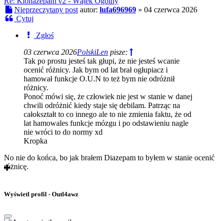
Re: Klonazepam v2 - Wątek Ogólny
Nieprzeczytany post
autor:
lufa696969
»
04 czerwca 2026
Cytuj
Zgłoś
03 czerwca 2026
PolskiLen
pisze:
Tak po prostu jesteś tak głupi, że nie jesteś wcanie
ocenić różnicy. Jak bym od lat brał ogłupiacz i
hamował funkcje O.U.N to też bym nie odróżnił
różnicy.
Ponoć mówi się, że człowiek nie jest w stanie w danej
chwili odróżnić kiedy staje się debilam. Patrząc na
całokształt to co innego ale to nie zmienia faktu, że od
lat hamowales funkcje mózgu i po odstawieniu nagle
nie wróci to do normy xd
Kropka
No nie do końca, bo jak brałem Diazepam to byłem w stanie ocenić
różnicę.
Wyświetl profil - Outl4awz