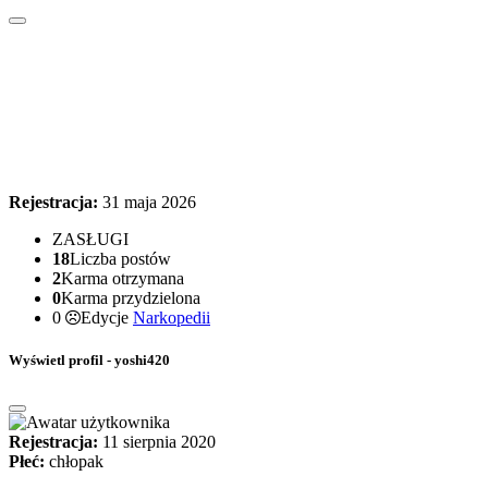
Rejestracja:
31 maja 2026
ZASŁUGI
18
Liczba postów
2
Karma otrzymana
0
Karma przydzielona
0
Edycje
Narkopedii
Wyświetl profil - yoshi420
Rejestracja:
11 sierpnia 2020
Płeć:
chłopak