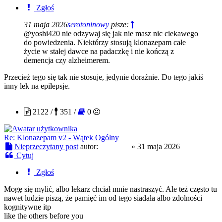
Zgłoś
31 maja 2026
serotoninowy
pisze:
@yoshi420 nie odzywaj się jak nie masz nic ciekawego
do powiedzenia. Niektórzy stosują klonazepam całe
życie w stałej dawce na padaczkę i nie kończą z
demencja czy alzheimerem.
Przecież tego się tak nie stosuje, jedynie doraźnie. Do tego jakiś
inny lek na epilepsje.
yoshi420
2122 /
351 /
0
Re: Klonazepam v2 - Wątek Ogólny
Nieprzeczytany post
autor:
yoshi420
»
31 maja 2026
Cytuj
Zgłoś
Mogę się mylić, albo lekarz chciał mnie nastraszyć. Ale też często tu
nawet ludzie piszą, że pamięć im od tego siadała albo zdolności
kognitywne itp
like the others before you