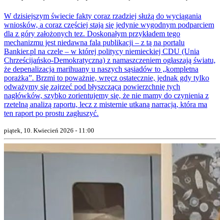
W dzisiejszym świecie fakty coraz rzadziej służą do wyciągania
wniosków, a coraz częściej stają się jedynie wygodnym podparciem
dla z góry założonych tez. Doskonałym przykładem tego
mechanizmu jest niedawna fala publikacji – z tą na portalu
Bankier.pl na czele – w której politycy niemieckiej CDU (Unia
Chrześcijańsko-Demokratyczna) z namaszczeniem ogłaszają światu,
że depenalizacja marihuany u naszych sąsiadów to „kompletna
porażka”. Brzmi to poważnie, wręcz ostatecznie, jednak gdy tylko
odważymy się zajrzeć pod błyszczącą powierzchnię tych
nagłówków, szybko zorientujemy się, że nie mamy do czynienia z
rzetelną analizą raportu, lecz z misternie utkaną narracją, która ma
ten raport po prostu zagłuszyć.
piątek, 10. Kwiecień 2026 - 11:00