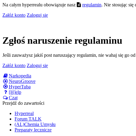
Na całym hyperrealu obowiązuje nasz
regulamin
. Nie stosując si
Załóż konto
Zaloguj się
Zgłoś naruszenie regulaminu
Jeśli zauważysz jakiś post naruszający regulamin, nie wahaj się go o
Załóż konto
Zaloguj się
Narkopedia
NeuroGroove
HyperTuba
[H]elp
Czat
Przejdź do zawartości
Hyperreal
Forum TALK
(AL)Chemia Umysłu
Preparaty lecznicze