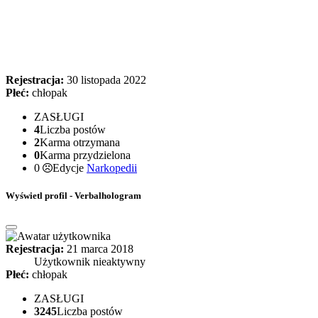
Rejestracja:
30 listopada 2022
Płeć:
chłopak
ZASŁUGI
4
Liczba postów
2
Karma otrzymana
0
Karma przydzielona
0
Edycje
Narkopedii
Wyświetl profil - Verbalhologram
Rejestracja:
21 marca 2018
Użytkownik nieaktywny
Płeć:
chłopak
ZASŁUGI
3245
Liczba postów