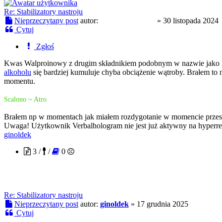
Re: Stabilizatory nastroju
Nieprzeczytany post
autor:
Verbalhologram
»
30 listopada 2024
Cytuj
Zgłoś
Kwas Walproinowy z drugim składnikiem podobnym w nazwie jako lek
alkoholu
się bardziej kumuluje chyba obciążenie wątroby. Brałem to
momentu.
Scalono ~ Atro
Brałem np w momentach jak miałem rozdygotanie w momencie przesa
Uwaga! Użytkownik Verbalhologram nie jest już aktywny na hyperreal
ginoldek
3 /
/
0
Re: Stabilizatory nastroju
Nieprzeczytany post
autor:
ginoldek
»
17 grudnia 2025
Cytuj