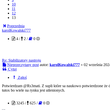
10
11
12
13
Poprzednia
karolKowalski777
4 /
2 /
0
Re: Stabilizatory nastroju
Nieprzeczytany post
autor:
karolKowalski777
»
02 września 202
Cytuj
Zgłoś
Potwierdzam @Rs3mati. Z supli które sa naukowo potwierdzone że 
tutox bo wiele na rynku jest utlenionych.
Verbalhologram
3245 /
625 /
0