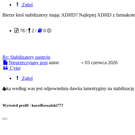
Zgłoś
Bierze ktoś stabilizatory mając ADHD? Najlepiej ADHD z farmakotera
Kazik444
78 /
2 /
0
Re: Stabilizatory nastroju
Nieprzeczytany post
autor:
Kazik444
»
03 czerwca 2026
Cytuj
Zgłoś
Jaka według was jest odpowiednia dawka lamotryginy na stabilizację 
Wyświetl profil - karolKowalski777