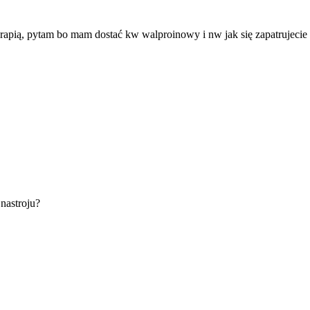
pią, pytam bo mam dostać kw walproinowy i nw jak się zapatrujecie n
nastroju?