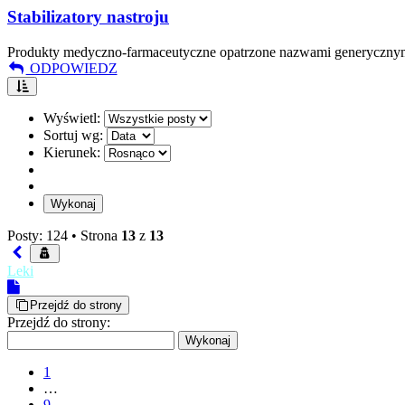
Stabilizatory nastroju
Produkty medyczno-farmaceutyczne opatrzone nazwami generyczny
ODPOWIEDZ
Wyświetl:
Sortuj wg:
Kierunek:
Posty: 124 •
Strona
13
z
13
Leki
Przejdź do strony
Przejdź do strony:
1
…
9