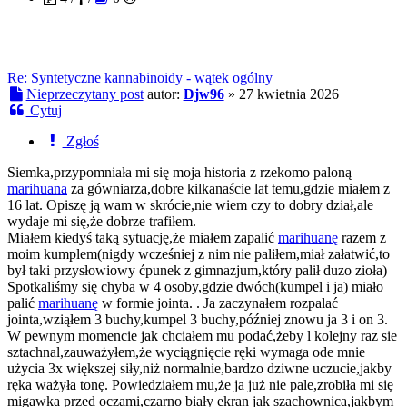
Re: Syntetyczne kannabinoidy - wątek ogólny
Nieprzeczytany post
autor:
Djw96
»
27 kwietnia 2026
Cytuj
Zgłoś
Siemka,przypomniała mi się moja historia z rzekomo paloną
marihuana
za gówniarza,dobre kilkanaście lat temu,gdzie miałem z
16 lat. Opiszę ją wam w skrócie,nie wiem czy to dobry dział,ale
wydaje mi się,że dobrze trafiłem.
Miałem kiedyś taką sytuację,że miałem zapalić
marihuanę
razem z
moim kumplem(nigdy wcześniej z nim nie paliłem,miał załatwić,to
był taki przysłowiowy ćpunek z gimnazjum,który palił duzo zioła)
Spotkaliśmy się chyba w 4 osoby,gdzie dwóch(kumpel i ja) miało
palić
marihuanę
w formie jointa. . Ja zaczynałem rozpalać
jointa,wziąłem 3 buchy,kumpel 3 buchy,później znowu ja 3 i on 3.
W pewnym momencie jak chciałem mu podać,żeby l kolejny raz sie
sztachnal,zauważyłem,że wyciągnięcie ręki wymaga ode mnie
użycia 3x większej siły,niż normalnie,bardzo dziwne uczucie,jakby
ręka ważyła tonę. Powiedziałem mu,że ja już nie pale,zrobiła mi się
migawka przed oczami,czarno biały ekran jak szachownica,jakbym