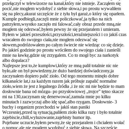
przełączył w telewizorze na kanał,który nie istnieje. Zacząłem się
pocić,nie mogłem wydobyć z siebie słowa,i po prostu wywaliłem
się na plecy,akurat szczęście że z tyłu był garaż,o który się oparłem.
Kumple podbiegli,zaczęli mnie policzkować,ja tylko na nich
patrzyłem,wsystko zaczęło mi falować,cały obraz przede mną,nie
mogłem się odezwać,byłem pewny że się przejaralem i umieram.
Byłem w jakieś przeszłości,przyszłości,teraźniejszości i co jakiś czas
wracałem do swojego ciała,nie mogłem odezwać się
słowem,podróżowałem po całym świecie nie wiedząc co się dzieje.
Po jakieś godzinie po prostu wróciłem do swojego ciała i zanieśli
mnie na ławkę,gdzie się zrzygalem. Co to mogł byc za narkotyk
albo dopalacz?
Najlepsze jest to,że kumplowi,który ze mną palił totalnie nic nie
było,ale on był powiedzmy,że dużo bardziej doświadczony,ja
zaczynałem dopiero palić zioło. Od tego momentu minęło dobre
kilkanaście lat,i za każdym razem jak próbuje zapalić normalne
zioło,wiem że jest z legalnego źródła ,i że nic mi nie będzie to mam
dosłownie bana od mózgu- po przysłowiowej „trojce” tętno skacze
mi na 130,zaczynam się denerwować,zamula mnie po kilku
minutach i zazwyczaj albo idę spać,albo rzygam. Dosłownie- 3
buchy i organizm przechodzi w jakiś stan paniki
Wczesniej,przed tą sytuacją,paliłem zioło kilka razy i było totalnie
zajebiscie,chill,wyluzowanie,zajebisty humor itp.
Pojebane uczucie,byłem pewny,że się przejaralem i chciałem wołać
o pomoc,ale nie mogłem wydobyć z siebie słowa. Na szczęście