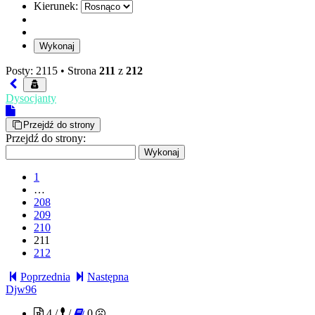
Kierunek:
Posty: 2115 •
Strona
211
z
212
Dysocjanty
Przejdź do strony
Przejdź do strony:
1
…
208
209
210
211
212
Poprzednia
Następna
Djw96
4 /
/
0