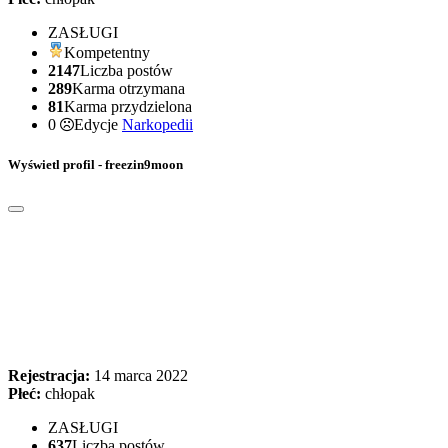
ZASŁUGI
Kompetentny
2147
Liczba postów
289
Karma otrzymana
81
Karma przydzielona
0
Edycje
Narkopedii
Wyświetl profil - freezin9moon
Rejestracja:
14 marca 2022
Płeć:
chłopak
ZASŁUGI
637
Liczba postów