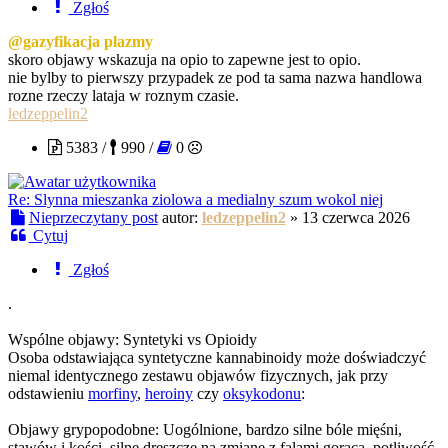
Zgłoś
@gazyfikacja plazmy
skoro objawy wskazuja na opio to zapewne jest to opio.
nie bylby to pierwszy przypadek ze pod ta sama nazwa handlowa
rozne rzeczy lataja w roznym czasie.
ledzeppelin2
5383 /
990 /
0
Re: Slynna mieszanka ziolowa a medialny szum wokol niej
Nieprzeczytany post
autor:
ledzeppelin2
»
13 czerwca 2026
Cytuj
Zgłoś
.
Wspólne objawy: Syntetyki vs Opioidy
Osoba odstawiająca syntetyczne kannabinoidy może doświadczyć
niemal identycznego zestawu objawów fizycznych, jak przy
odstawieniu
morfiny
,
heroiny
czy
oksykodonu
:
Objawy grypopodobne: Uogólnione, bardzo silne bóle mięśni,
stawów i kości, silne dreszcze na zmianę z falami gorąca, potliwość