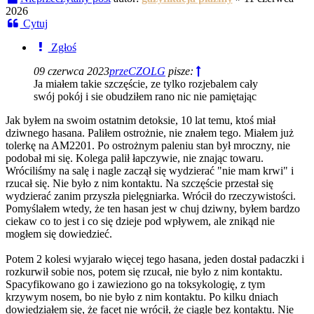
2026
Cytuj
Zgłoś
09 czerwca 2023
przeCZOLG
pisze:
Ja miałem takie szczęście, ze tylko rozjebalem cały
swój pokój i sie obudziłem rano nic nie pamiętając
Jak byłem na swoim ostatnim detoksie, 10 lat temu, ktoś miał
dziwnego hasana. Paliłem ostrożnie, nie znałem tego. Miałem już
tolerkę na AM2201. Po ostrożnym paleniu stan był mroczny, nie
podobał mi się. Kolega palił łapczywie, nie znając towaru.
Wróciliśmy na salę i nagle zaczął się wydzierać "nie mam krwi" i
rzucał się. Nie było z nim kontaktu. Na szczęście przestał się
wydzierać zanim przyszła pielęgniarka. Wrócił do rzeczywistości.
Pomyślałem wtedy, że ten hasan jest w chuj dziwny, byłem bardzo
ciekaw co to jest i co się dzieje pod wpływem, ale znikąd nie
mogłem się dowiedzieć.
Potem 2 kolesi wyjarało więcej tego hasana, jeden dostał padaczki i
rozkurwił sobie nos, potem się rzucał, nie było z nim kontaktu.
Spacyfikowano go i zawieziono go na toksykologię, z tym
krzywym nosem, bo nie było z nim kontaktu. Po kilku dniach
dowiedziałem się, że facet nie wrócił, że ciągle bez kontaktu. Nie