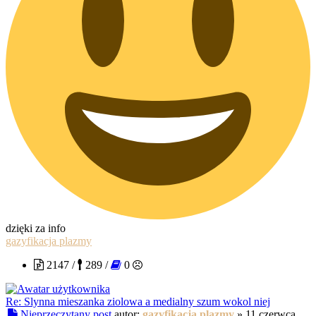
dzięki za info
gazyfikacja plazmy
2147 /
289 /
0
Re: Slynna mieszanka ziolowa a medialny szum wokol niej
Nieprzeczytany post
autor:
gazyfikacja plazmy
»
11 czerwca