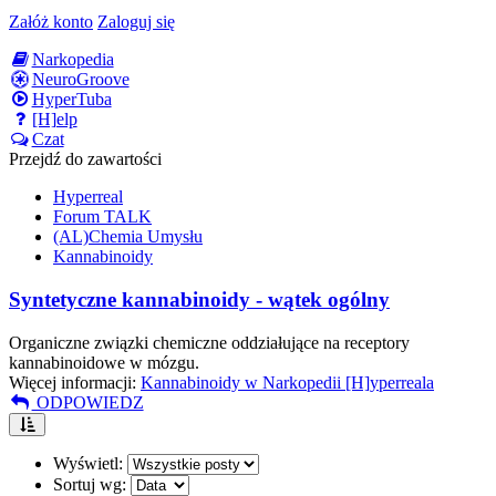
Załóż konto
Zaloguj się
Narkopedia
NeuroGroove
HyperTuba
[H]elp
Czat
Przejdź do zawartości
Hyperreal
Forum TALK
(AL)Chemia Umysłu
Kannabinoidy
Syntetyczne kannabinoidy - wątek ogólny
Organiczne związki chemiczne oddziałujące na receptory
kannabinoidowe w mózgu.
Więcej informacji:
Kannabinoidy w Narkopedii [H]yperreala
ODPOWIEDZ
Wyświetl:
Sortuj wg: