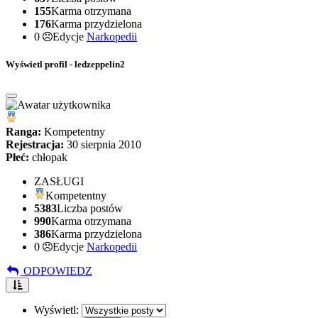
155
Karma otrzymana
176
Karma przydzielona
0
Edycje
Narkopedii
Wyświetl profil - ledzeppelin2
Ranga:
Kompetentny
Rejestracja:
30 sierpnia 2010
Płeć:
chłopak
ZASŁUGI
Kompetentny
5383
Liczba postów
990
Karma otrzymana
386
Karma przydzielona
0
Edycje
Narkopedii
ODPOWIEDZ
Wyświetl: