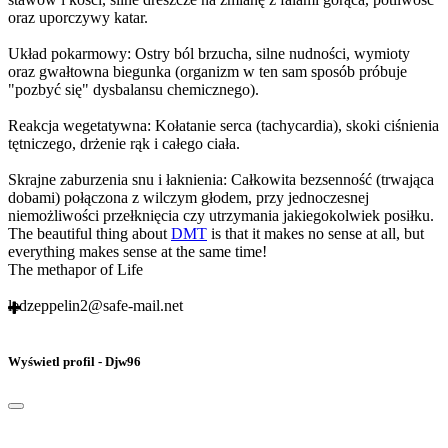
oraz uporczywy katar.
Układ pokarmowy: Ostry ból brzucha, silne nudności, wymioty
oraz gwałtowna biegunka (organizm w ten sam sposób próbuje
"pozbyć się" dysbalansu chemicznego).
Reakcja wegetatywna: Kołatanie serca (tachycardia), skoki ciśnienia
tętniczego, drżenie rąk i całego ciała.
Skrajne zaburzenia snu i łaknienia: Całkowita bezsenność (trwająca
dobami) połączona z wilczym głodem, przy jednoczesnej
niemożliwości przełknięcia czy utrzymania jakiegokolwiek posiłku.
The beautiful thing about
DMT
is that it makes no sense at all, but
everything makes sense at the same time!
The methapor of Life
ledzeppelin2@safe-mail.net
Wyświetl profil - Djw96