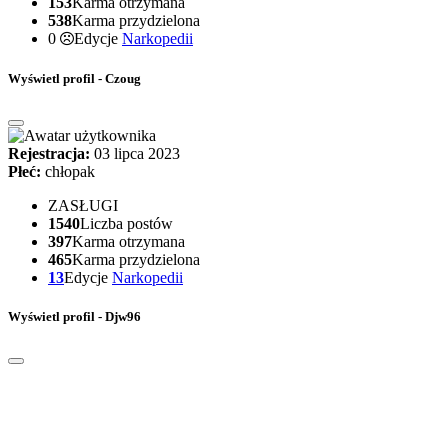
153
Karma otrzymana
538
Karma przydzielona
0
Edycje
Narkopedii
Wyświetl profil - Czoug
Rejestracja:
03 lipca 2023
Płeć:
chłopak
ZASŁUGI
1540
Liczba postów
397
Karma otrzymana
465
Karma przydzielona
13
Edycje
Narkopedii
Wyświetl profil - Djw96