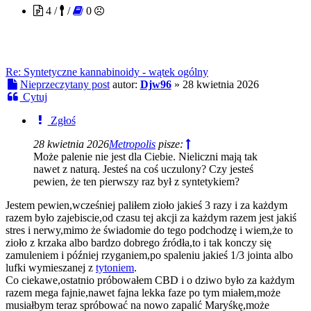
4 /
/
0
Re: Syntetyczne kannabinoidy - wątek ogólny
Nieprzeczytany post
autor:
Djw96
»
28 kwietnia 2026
Cytuj
Zgłoś
28 kwietnia 2026
Metropolis
pisze:
Może palenie nie jest dla Ciebie. Nieliczni mają tak
nawet z naturą. Jesteś na coś uczulony? Czy jesteś
pewien, że ten pierwszy raz był z syntetykiem?
Jestem pewien,wcześniej paliłem zioło jakieś 3 razy i za każdym
razem było zajebiscie,od czasu tej akcji za każdym razem jest jakiś
stres i nerwy,mimo że świadomie do tego podchodzę i wiem,że to
zioło z krzaka albo bardzo dobrego źródła,to i tak konczy się
zamuleniem i później rzyganiem,po spaleniu jakieś 1/3 jointa albo
lufki wymieszanej z
tytoniem
.
Co ciekawe,ostatnio próbowałem CBD i o dziwo było za każdym
razem mega fajnie,nawet fajna lekka faze po tym miałem,może
musiałbym teraz spróbować na nowo zapalić Maryśkę,może