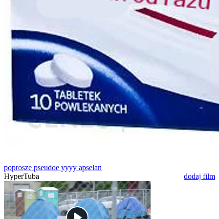
poprosze pseudoe yyyy apselan
HyperTuba
dodaj film