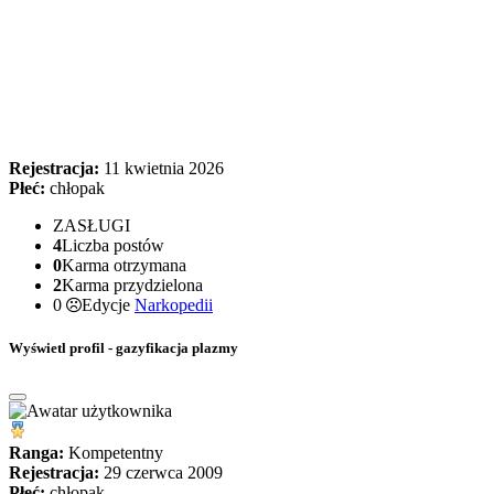
Rejestracja:
11 kwietnia 2026
Płeć:
chłopak
ZASŁUGI
4
Liczba postów
0
Karma otrzymana
2
Karma przydzielona
0
Edycje
Narkopedii
Wyświetl profil - gazyfikacja plazmy
Ranga:
Kompetentny
Rejestracja:
29 czerwca 2009
Płeć:
chłopak