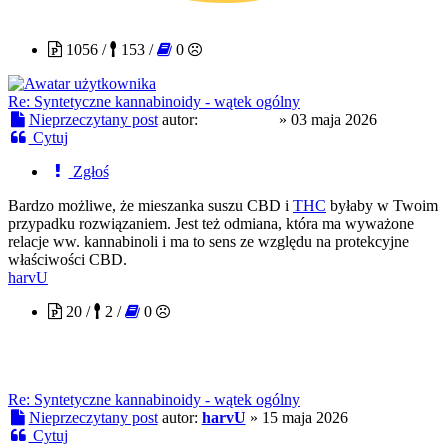
Metropolis
1056 /
153 /
0
Re: Syntetyczne kannabinoidy - wątek ogólny
Nieprzeczytany post
autor:
Metropolis
»
03 maja 2026
Cytuj
Zgłoś
Bardzo możliwe, że mieszanka suszu CBD i
THC
byłaby w Twoim
przypadku rozwiązaniem. Jest też odmiana, która ma wyważone
relacje ww. kannabinoli i ma to sens ze względu na protekcyjne
właściwości CBD.
harvU
20 /
2 /
0
Re: Syntetyczne kannabinoidy - wątek ogólny
Nieprzeczytany post
autor:
harvU
»
15 maja 2026
Cytuj