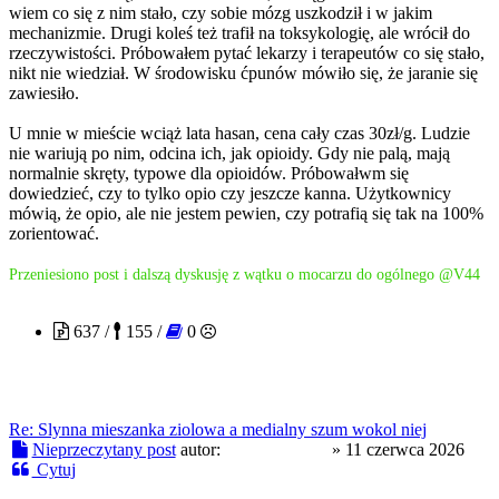
wiem co się z nim stało, czy sobie mózg uszkodził i w jakim
mechanizmie. Drugi koleś też trafił na toksykologię, ale wrócił do
rzeczywistości. Próbowałem pytać lekarzy i terapeutów co się stało,
nikt nie wiedział. W środowisku ćpunów mówiło się, że jaranie się
zawiesiło.
U mnie w mieście wciąż lata hasan, cena cały czas 30zł/g. Ludzie
nie wariują po nim, odcina ich, jak opioidy. Gdy nie palą, mają
normalnie skręty, typowe dla opioidów. Próbowałwm się
dowiedzieć, czy to tylko opio czy jeszcze kanna. Użytkownicy
mówią, że opio, ale nie jestem pewien, czy potrafią się tak na 100%
zorientować.
Przeniesiono post i dalszą dyskusję z wątku o mocarzu do ogólnego @V44
freezin9moon
637 /
155 /
0
Re: Slynna mieszanka ziolowa a medialny szum wokol niej
Nieprzeczytany post
autor:
freezin9moon
»
11 czerwca 2026
Cytuj