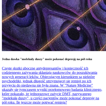
Jedna dawka "molekuły duszy" może pokonać depresję na pół roku
Częste skutki uboczne antydepresantów i konieczność ich
codziennego zażywania skłaniają naukowców do poszukiwania
nowych generacji leków. Obiecującym kierunkiem są niektóre
psychodeliki, jednak długość utrzymującej się remisji po ich
przyjęciu do niedawna nie była znana. W "Nature Medicine"
ukazały się tymczasem wyniki przełomowego badania klinicznego,
które pokazało, że jednorazowe zażycie DMT, nazywanego
"molekułą duszy", u części pacjentów może pokonać depresję na
pół roku. Ile jeszcze może potrwać remisja?