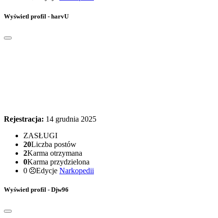
Wyświetl profil - harvU
Rejestracja:
14 grudnia 2025
ZASŁUGI
20
Liczba postów
2
Karma otrzymana
0
Karma przydzielona
0
Edycje
Narkopedii
Wyświetl profil - Djw96