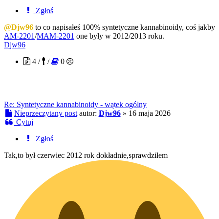
Zgłoś
@Djw96
to co napisałeś 100% syntetyczne kannabinoidy, coś jakby
AM-2201
/
MAM-2201
one były w 2012/2013 roku.
Djw96
4 /
/
0
Re: Syntetyczne kannabinoidy - wątek ogólny
Nieprzeczytany post
autor:
Djw96
»
16 maja 2026
Cytuj
Zgłoś
Tak,to był czerwiec 2012 rok dokładnie,sprawdziłem