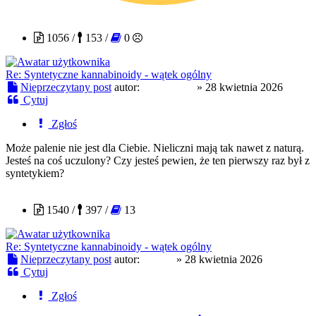
Metropolis
1056 /
153 /
0
Re: Syntetyczne kannabinoidy - wątek ogólny
Nieprzeczytany post
autor:
Metropolis
»
28 kwietnia 2026
Cytuj
Zgłoś
Może palenie nie jest dla Ciebie. Nieliczni mają tak nawet z naturą.
Jesteś na coś uczulony? Czy jesteś pewien, że ten pierwszy raz był z
syntetykiem?
Czoug
1540 /
397 /
13
Re: Syntetyczne kannabinoidy - wątek ogólny
Nieprzeczytany post
autor:
Czoug
»
28 kwietnia 2026
Cytuj
Zgłoś