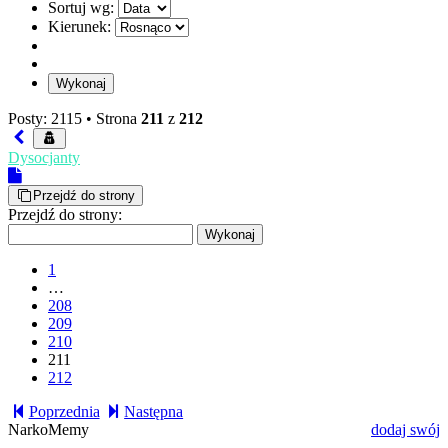
Sortuj wg:
Kierunek:
Posty: 2115 •
Strona
211
z
212
Dysocjanty
Przejdź do strony
Przejdź do strony:
1
…
208
209
210
211
212
Poprzednia
Następna
NarkoMemy
dodaj swój