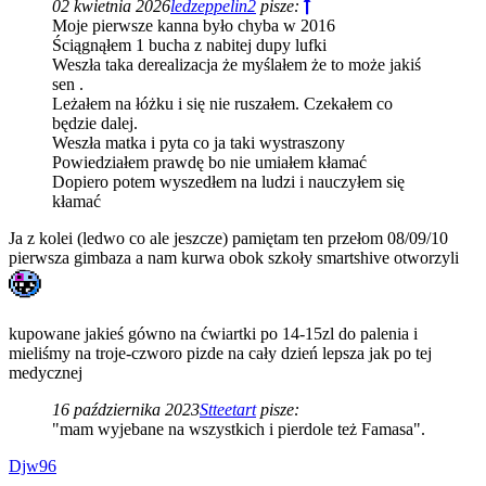
02 kwietnia 2026
ledzeppelin2
pisze:
Moje pierwsze kanna było chyba w 2016
Ściągnąłem 1 bucha z nabitej dupy lufki
Weszła taka derealizacja że myślałem że to może jakiś
sen .
Leżałem na łóżku i się nie ruszałem. Czekałem co
będzie dalej.
Weszła matka i pyta co ja taki wystraszony
Powiedziałem prawdę bo nie umiałem kłamać
Dopiero potem wyszedłem na ludzi i nauczyłem się
kłamać
Ja z kolei (ledwo co ale jeszcze) pamiętam ten przełom 08/09/10
pierwsza gimbaza a nam kurwa obok szkoły smartshive otworzyli
kupowane jakieś gówno na ćwiartki po 14-15zl do palenia i
mieliśmy na troje-czworo pizde na cały dzień lepsza jak po tej
medycznej
16 października 2023
Stteetart
pisze:
"mam wyjebane na wszystkich i pierdole też Famasa".
Djw96