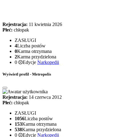
Rejestracja:
11 kwietnia 2026
Płeć:
chłopak
ZASŁUGI
4
Liczba postów
0
Karma otrzymana
2
Karma przydzielona
0
Edycje
Narkopedii
Wyświetl profil - Metropolis
Rejestracja:
14 czerwca 2012
Płeć:
chłopak
ZASŁUGI
1056
Liczba postów
153
Karma otrzymana
538
Karma przydzielona
0
Edycje
Narkopedii