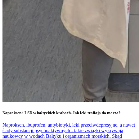
Naproksen i LSD w bałtyckich krabach. Jak leki trafiają do morza?
Naproksen, ibuprofen, antybiotyki, leki przeciwdepresyjne, a nawet
ślady substancji psychoaktywnych - takie związki wykrywają
naukowcy w wodach Bałtyku i organizmach morskich. Skąd