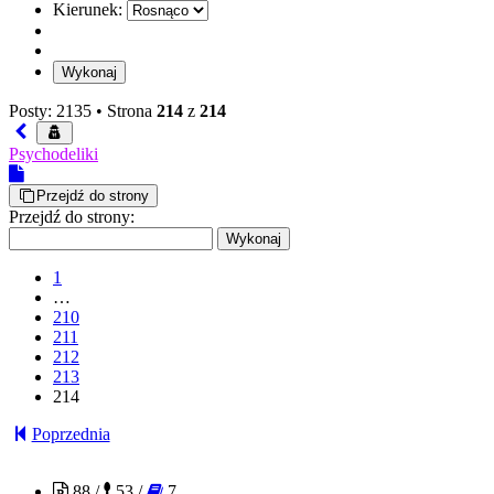
Kierunek:
Posty: 2135 •
Strona
214
z
214
Psychodeliki
Przejdź do strony
Przejdź do strony:
1
…
210
211
212
213
214
Poprzednia
ermac107
88 /
53 /
7