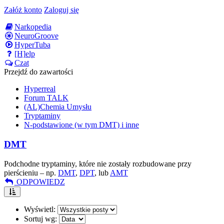
Załóż konto
Zaloguj się
Narkopedia
NeuroGroove
HyperTuba
[H]elp
Czat
Przejdź do zawartości
Hyperreal
Forum TALK
(AL)Chemia Umysłu
Tryptaminy
N-podstawione (w tym DMT) i inne
DMT
Podchodne tryptaminy, które nie zostały rozbudowane przy
pierścieniu – np.
DMT
,
DPT
, lub
AMT
ODPOWIEDZ
Wyświetl:
Sortuj wg: