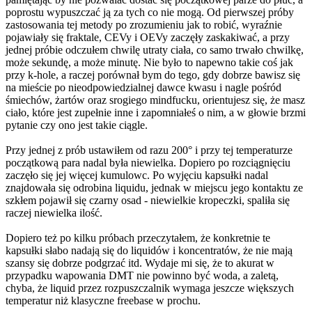
poprostu wypuszczać ją za tych co nie mogą. Od pierwszej próby
zastosowania tej metody po zrozumieniu jak to robić, wyraźnie
pojawiały się fraktale, CEVy i OEVy zaczęły zaskakiwać, a przy
jednej próbie odczułem chwilę utraty ciała, co samo trwało chwilkę,
może sekundę, a może minutę. Nie było to napewno takie coś jak
przy k-hole, a raczej porównał bym do tego, gdy dobrze bawisz się
na mieście po nieodpowiedzialnej dawce kwasu i nagle pośród
śmiechów, żartów oraz srogiego mindfucku, orientujesz się, że masz
ciało, które jest zupełnie inne i zapomniałeś o nim, a w głowie brzmi
pytanie czy ono jest takie ciągle.
Przy jednej z prób ustawiłem od razu 200° i przy tej temperaturze
początkową para nadal była niewielka. Dopiero po rozciągnięciu
zaczęło się jej więcej kumulowc. Po wyjęciu kapsułki nadal
znajdowała się odrobina liquidu, jednak w miejscu jego kontaktu ze
szkłem pojawił się czarny osad - niewielkie kropeczki, spaliła się
raczej niewielka ilość.
Dopiero też po kilku próbach przeczytałem, że konkretnie te
kapsułki słabo nadają się do liquidów i koncentratów, że nie mają
szansy się dobrze podgrzać itd. Wydaje mi się, że to akurat w
przypadku wapowania DMT nie powinno być woda, a zaletą,
chyba, że liquid przez rozpuszczalnik wymaga jeszcze większych
temperatur niż klasyczne freebase w prochu.