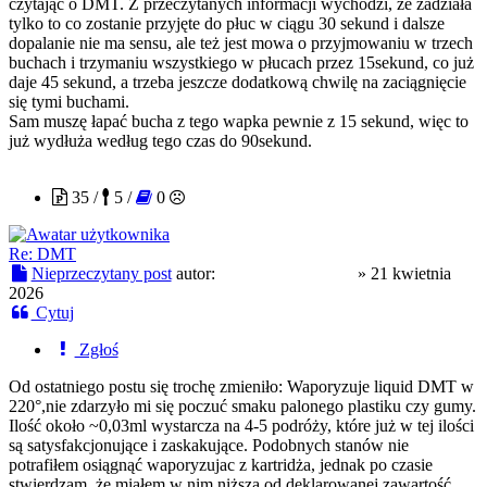
czytając o DMT. Z przeczytanych informacji wychodzi, że zadziała
tylko to co zostanie przyjęte do płuc w ciągu 30 sekund i dalsze
dopalanie nie ma sensu, ale też jest mowa o przyjmowaniu w trzech
buchach i trzymaniu wszystkiego w płucach przez 15sekund, co już
daje 45 sekund, a trzeba jeszcze dodatkową chwilę na zaciągnięcie
się tymi buchami.
Sam muszę łapać bucha z tego wapka pewnie z 15 sekund, więc to
już wydłuża według tego czas do 90sekund.
skacowanyzochan
35 /
5 /
0
Re: DMT
Nieprzeczytany post
autor:
skacowanyzochan
»
21 kwietnia
2026
Cytuj
Zgłoś
Od ostatniego postu się trochę zmieniło: Waporyzuje liquid DMT w
220°,nie zdarzyło mi się poczuć smaku palonego plastiku czy gumy.
Ilość około ~0,03ml wystarcza na 4-5 podróży, które już w tej ilości
są satysfakcjonujące i zaskakujące. Podobnych stanów nie
potrafiłem osiągnąć waporyzujac z kartridża, jednak po czasie
stwierdzam, że miałem w nim niższą od deklarowanej zawartość