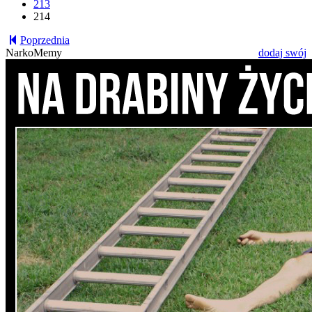
213
214
Poprzednia
NarkoMemy
dodaj swój