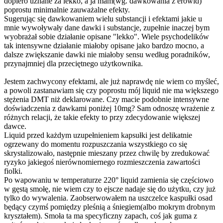
dopiero uznane za lekko, a ja mam(wg. dawkowania z erowid)
poprostu minimalnie zauważalne efekty.
Sugerując się dawkowaniem wielu substancji i efektami jakie u
mnie wywoływały dane dawki i substancje, zupełnie inaczej bym
wyobrażał sobie działanie opisane "lekko". Wiele psychodelików
tak intensywne działanie miałoby opisane jako bardzo mocno, a
dalsze zwiększanie dawki nie miałoby sensu według poradników,
przynajmniej dla przeciętnego użytkownika.
Jestem zachwycony efektami, ale już naprawdę nie wiem co myśleć,
a powoli zastanawiam się czy poprostu mój liquid nie ma większego
stężenia DMT niż deklarowane. Czy macie podobnie intensywne
doświadczenia z dawkami poniżej 10mg? Sam odnoszę wrażenie z
różnych relacji, że takie efekty to przy zdecydowanie większej
dawce.
Liquid przed każdym uzupełnieniem kapsułki jest delikatnie
ogrzewany do momentu rozpuszczania wszystkiego co się
skrystalizowało, następnie mieszany przez chwilę by zredukować
ryzyko jakiegoś nierównomiernego rozmieszczenia zawartości
fiolki.
Po wapowaniu w temperaturze 220° liquid zamienia się częściowo
w gęstą smołę, nie wiem czy to ejscze nadaje się do użytku, czy już
tylko do wywalenia. Zaobserwowałem na uszczelce kaspułki osad
będący czymś pomiędzy pleśnią a śniegiem(albo mokrym drobnym
kryształem). Smoła ta ma specyficzny zapach, coś jak guma z