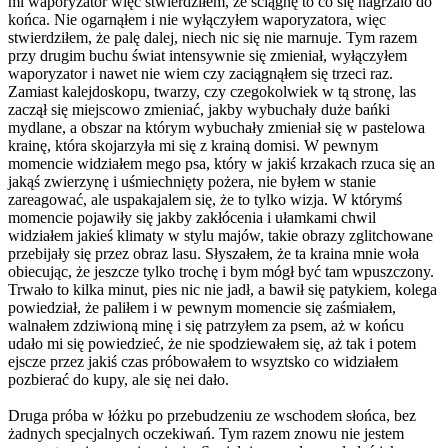
mi waporyzator więc stwierdziłem, że ściągnę to co się nagrzalo do
końca. Nie ogarnąłem i nie wyłączyłem waporyzatora, więc
stwierdziłem, że palę dalej, niech nic się nie marnuje. Tym razem
przy drugim buchu świat intensywnie się zmieniał, wyłączyłem
waporyzator i nawet nie wiem czy zaciągnąłem się trzeci raz.
Zamiast kalejdoskopu, twarzy, czy czegokolwiek w tą stronę, las
zaczął się miejscowo zmieniać, jakby wybuchały duże bańki
mydlane, a obszar na którym wybuchały zmieniał się w pastelowa
krainę, która skojarzyła mi się z krainą domisi. W pewnym
momencie widziałem mego psa, który w jakiś krzakach rzuca się an
jakąś zwierzynę i uśmiechnięty pożera, nie byłem w stanie
zareagować, ale uspakajalem się, że to tylko wizja. W którymś
momencie pojawiły się jakby zakłócenia i ułamkami chwil
widziałem jakieś klimaty w stylu majów, takie obrazy zglitchowane
przebijały się przez obraz lasu. Słyszałem, że ta kraina mnie woła
obiecując, że jeszcze tylko trochę i bym mógł być tam wpuszczony.
Trwało to kilka minut, pies nic nie jadł, a bawił się patykiem, kolega
powiedział, że paliłem i w pewnym momencie się zaśmiałem,
walnałem zdziwioną minę i się patrzyłem za psem, aż w końcu
udało mi się powiedzieć, że nie spodziewałem się, aż tak i potem
ejscze przez jakiś czas próbowałem to wsyztsko co widziałem
pozbierać do kupy, ale się nei dało.
Druga próba w łóżku po przebudzeniu ze wschodem słońca, bez
żadnych specjalnych oczekiwań. Tym razem znowu nie jestem