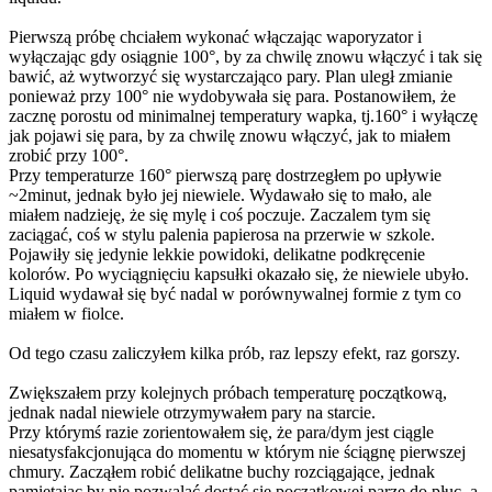
Pierwszą próbę chciałem wykonać włączając waporyzator i
wyłączając gdy osiągnie 100°, by za chwilę znowu włączyć i tak się
bawić, aż wytworzyć się wystarczająco pary. Plan uległ zmianie
ponieważ przy 100° nie wydobywała się para. Postanowiłem, że
zacznę porostu od minimalnej temperatury wapka, tj.160° i wyłączę
jak pojawi się para, by za chwilę znowu włączyć, jak to miałem
zrobić przy 100°.
Przy temperaturze 160° pierwszą parę dostrzegłem po upływie
~2minut, jednak było jej niewiele. Wydawało się to mało, ale
miałem nadzieję, że się mylę i coś poczuje. Zaczalem tym się
zaciągać, coś w stylu palenia papierosa na przerwie w szkole.
Pojawiły się jedynie lekkie powidoki, delikatne podkręcenie
kolorów. Po wyciągnięciu kapsułki okazało się, że niewiele ubyło.
Liquid wydawał się być nadal w porównywalnej formie z tym co
miałem w fiolce.
Od tego czasu zaliczyłem kilka prób, raz lepszy efekt, raz gorszy.
Zwiększałem przy kolejnych próbach temperaturę początkową,
jednak nadal niewiele otrzymywałem pary na starcie.
Przy którymś razie zorientowałem się, że para/dym jest ciągle
niesatysfakcjonująca do momentu w którym nie ściągnę pierwszej
chmury. Zacząłem robić delikatne buchy rozciągające, jednak
pamiętając by nie pozwalać dostać się początkowej parze do płuc, a