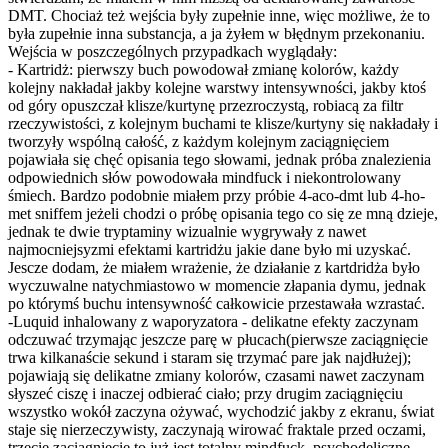
DMT. Chociaż też wejścia były zupełnie inne, więc możliwe, że to
była zupełnie inna substancja, a ja żyłem w błędnym przekonaniu.
Wejścia w poszczególnych przypadkach wyglądały:
- Kartridż: pierwszy buch powodował zmianę kolorów, każdy
kolejny nakładał jakby kolejne warstwy intensywności, jakby ktoś
od góry opuszczał klisze/kurtynę przezroczystą, robiacą za filtr
rzeczywistości, z kolejnym buchami te klisze/kurtyny się nakładały i
tworzyły wspólną całość, z każdym kolejnym zaciągnięciem
pojawiała się chęć opisania tego słowami, jednak próba znalezienia
odpowiednich słów powodowała mindfuck i niekontrolowany
śmiech. Bardzo podobnie miałem przy próbie 4-aco-dmt lub 4-ho-
met sniffem jeżeli chodzi o próbę opisania tego co się ze mną dzieje,
jednak te dwie tryptaminy wizualnie wygrywały z nawet
najmocniejsyzmi efektami kartridżu jakie dane było mi uzyskać.
Jescze dodam, że miałem wrażenie, że działanie z kartdridża było
wyczuwalne natychmiastowo w momencie złapania dymu, jednak
po którymś buchu intensywność całkowicie przestawała wzrastać.
-Luquid inhalowany z waporyzatora - delikatne efekty zaczynam
odczuwać trzymając jeszcze parę w płucach(pierwsze zaciągnięcie
trwa kilkanaście sekund i staram się trzymać pare jak najdłużej);
pojawiają się delikatne zmiany kolorów, czasami nawet zaczynam
słyszeć ciszę i inaczej odbierać ciało; przy drugim zaciągnięciu
wszystko wokół zaczyna ożywać, wychodzić jakby z ekranu, świat
staje się nierzeczywisty, zaczynają wirować fraktale przed oczami,
trzecie zaciągnięcie to już jest totalny mindfuck, psychodeliczne