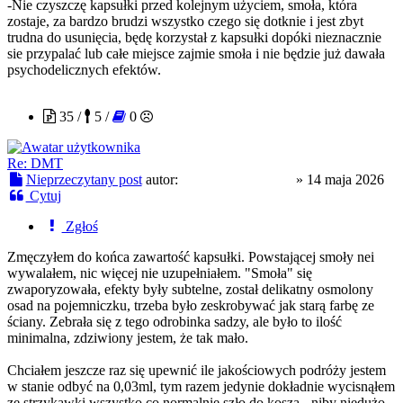
-Nie czyszczę kapsułki przed kolejnym użyciem, smoła, która
zostaje, za bardzo brudzi wszystko czego się dotknie i jest zbyt
trudna do usunięcia, będę korzystał z kapsułki dopóki nieznacznie
sie przypalać lub całe miejsce zajmie smoła i nie będzie już dawała
psychodelicznych efektów.
skacowanyzochan
35 /
5 /
0
Re: DMT
Nieprzeczytany post
autor:
skacowanyzochan
»
14 maja 2026
Cytuj
Zgłoś
Zmęczyłem do końca zawartość kapsułki. Powstającej smoły nei
wywalałem, nic więcej nie uzupełniałem. "Smoła" się
zwaporyzowała, efekty były subtelne, został delikatny osmolony
osad na pojemniczku, trzeba było zeskrobywać jak starą farbę ze
ściany. Zebrała się z tego odrobinka sadzy, ale było to ilość
minimalna, zdziwiony jestem, że tak mało.
Chciałem jeszcze raz się upewnić ile jakościowych podróży jestem
w stanie odbyć na 0,03ml, tym razem jedynie dokładnie wycisnąłem
ze strzykawki wszystko co normalnie szło do kosza - niby niedużo,