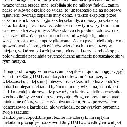
twarze tańczą przede mną, rozbijają się na miliony fraktali, zanim
zdąże w głowie określić co widzę, to już rozpadło się na kolorowe
fajerwerki tworząc zupełnie inny obraz, a takich eksplozji przed
oczami mam kilka w ciągu każdej sekundy, a obrazy powstałe są
coraz bardziej niesamowite. Jednocześnie w tym wszystkim mam
całkowicie trzeźwy umysł. Wsyztsko co eksploduje kolorowo i z
taką częstotliwością przed moimi oczami wydaje się, mimo
wszystko, całkowicie uporządkowane. Żaden psychodelik nigdy nie
spowodował tak srogich efektów wizualnych, nawet użyty w
miejscu, w którym z każdej strony uderzają lasery i stroboskopy, a
pole widzenia zapełniają psychodeliczne animacje poruszające się w
rytm muzyki.
Biorąc pod uwagę, że umieszczam taką ilości liquidu, mogę przyjąć,
że jest to ~30mg DMT, na których odbywam 4 podróże, w
większości o takiej samej intesywnosci. Czasami jedna z podróży
potrafi odbiegać efektami i być mniej mniej wizualna, jednak jest
nadal mocniej kolorowa niż przy użyciu kartridża. Mimo wszystko
wychodziło by, że średnio waporyzuje ~8mg, co powinno dawać
minimalne efekty, właśnie tyle obstawiałem, że waporyzowalem
jednorazowo z kartdridża, ale wychodzi, że zawyżyłem ogromnie
swoje szacunki.
Bardzo prawdopodobne jest też, że nie zdarzyło mi się tymi
metodami przyjąć jednorazowo 10mg DMT,co według erowid jest