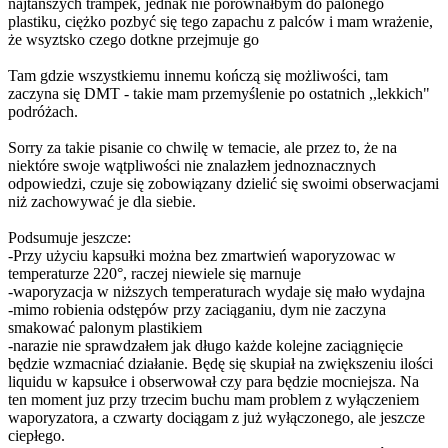
najtańszych trampek, jednak nie porównałbym do palonego
plastiku, ciężko pozbyć się tego zapachu z palców i mam wrażenie,
że wsyztsko czego dotkne przejmuje go
Tam gdzie wszystkiemu innemu kończą się możliwości, tam
zaczyna się DMT - takie mam przemyślenie po ostatnich ,,lekkich"
podróżach.
Sorry za takie pisanie co chwilę w temacie, ale przez to, że na
niektóre swoje wątpliwości nie znalazłem jednoznacznych
odpowiedzi, czuje się zobowiązany dzielić się swoimi obserwacjami
niż zachowywać je dla siebie.
Podsumuje jeszcze:
-Przy użyciu kapsułki można bez zmartwień waporyzowac w
temperaturze 220°, raczej niewiele się marnuje
-waporyzacja w niższych temperaturach wydaje się mało wydajna
-mimo robienia odstępów przy zaciąganiu, dym nie zaczyna
smakować palonym plastikiem
-narazie nie sprawdzałem jak długo każde kolejne zaciągnięcie
będzie wzmacniać działanie. Będę się skupiał na zwiększeniu ilości
liquidu w kapsułce i obserwował czy para będzie mocniejsza. Na
ten moment juz przy trzecim buchu mam problem z wyłączeniem
waporyzatora, a czwarty dociągam z już wyłączonego, ale jeszcze
ciepłego.