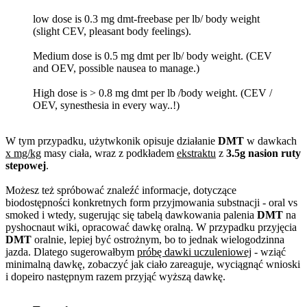
low dose is 0.3 mg dmt-freebase per lb/ body weight
(slight CEV, pleasant body feelings).
Medium dose is 0.5 mg dmt per lb/ body weight. (CEV
and OEV, possible nausea to manage.)
High dose is > 0.8 mg dmt per lb /body weight. (CEV /
OEV, synesthesia in every way..!)
W tym przypadku, użytwkonik opisuje działanie
DMT
w dawkach
x mg/kg
masy ciała, wraz z podkładem
ekstraktu
z
3.5g nasion ruty
stepowej
.
Możesz też spróbować znaleźć informacje, dotyczące
biodostępności konkretnych form przyjmowania substnacji - oral vs
smoked i wtedy, sugerując się tabelą dawkowania palenia
DMT
na
pyshocnaut wiki, opracować dawkę oralną. W przypadku przyjęcia
DMT
oralnie, lepiej być ostrożnym, bo to jednak wielogodzinna
jazda. Dlatego sugerowałbym
próbę dawki uczuleniowej
- wziąć
minimalną dawkę, zobaczyć jak ciało zareaguje, wyciągnąć wnioski
i dopeiro następnym razem przyjąć wyższą dawkę.
skacowanyzochan