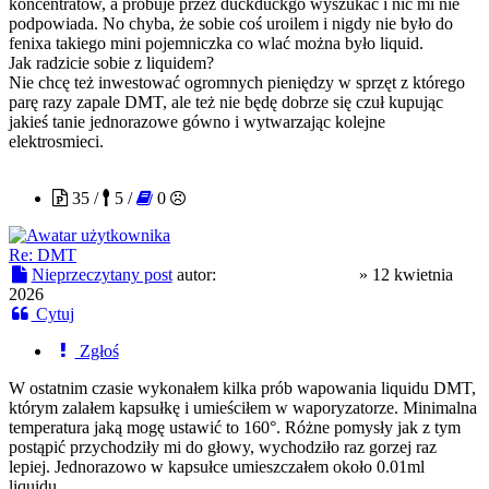
koncentratów, a próbuje przez duckduckgo wyszukać i nic mi nie
podpowiada. No chyba, że sobie coś uroilem i nigdy nie było do
fenixa takiego mini pojemniczka co wlać można było liquid.
Jak radzicie sobie z liquidem?
Nie chcę też inwestować ogromnych pieniędzy w sprzęt z którego
parę razy zapale DMT, ale też nie będę dobrze się czuł kupując
jakieś tanie jednorazowe gówno i wytwarzając kolejne
elektrosmieci.
skacowanyzochan
35 /
5 /
0
Re: DMT
Nieprzeczytany post
autor:
skacowanyzochan
»
12 kwietnia
2026
Cytuj
Zgłoś
W ostatnim czasie wykonałem kilka prób wapowania liquidu DMT,
którym zalałem kapsułkę i umieściłem w waporyzatorze. Minimalna
temperatura jaką mogę ustawić to 160°. Różne pomysły jak z tym
postąpić przychodziły mi do głowy, wychodziło raz gorzej raz
lepiej. Jednorazowo w kapsułce umieszczałem około 0.01ml
liquidu.