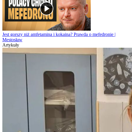
Jest gorszy niż amfetamina i kokaina? Prawda o mefedronie |
Mestosław
Artykuły