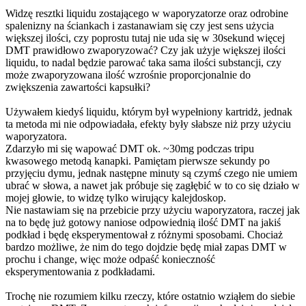
Widzę resztki liquidu zostającego w waporyzatorze oraz odrobine
spalenizny na ściankach i zastanawiam się czy jest sens użycia
większej ilości, czy poprostu tutaj nie uda się w 30sekund więcej
DMT prawidłowo zwaporyzować? Czy jak użyje większej ilości
liquidu, to nadal będzie parować taka sama ilości substancji, czy
może zwaporyzowana ilość wzrośnie proporcjonalnie do
zwiększenia zawartości kapsułki?
Używałem kiedyś liquidu, którym był wypełniony kartridż, jednak
ta metoda mi nie odpowiadała, efekty były słabsze niż przy użyciu
waporyzatora.
Zdarzyło mi się wapować DMT ok. ~30mg podczas tripu
kwasowego metodą kanapki. Pamiętam pierwsze sekundy po
przyjęciu dymu, jednak następne minuty są czymś czego nie umiem
ubrać w słowa, a nawet jak próbuje się zagłębić w to co się działo w
mojej głowie, to widzę tylko wirujący kalejdoskop.
Nie nastawiam się na przebicie przy użyciu waporyzatora, raczej jak
na to będę już gotowy naniose odpowiednią ilość DMT na jakiś
podkład i będę eksperymentował z różnymi sposobami. Chociaż
bardzo możliwe, że nim do tego dojdzie będę miał zapas DMT w
prochu i change, więc może odpaść konieczność
eksperymentowania z podkładami.
Trochę nie rozumiem kilku rzeczy, które ostatnio wziąłem do siebie