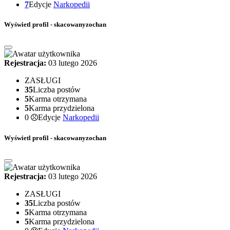
7
Edycje
Narkopedii
Wyświetl profil - skacowanyzochan
Rejestracja:
03 lutego 2026
ZASŁUGI
35
Liczba postów
5
Karma otrzymana
5
Karma przydzielona
0
Edycje
Narkopedii
Wyświetl profil - skacowanyzochan
Rejestracja:
03 lutego 2026
ZASŁUGI
35
Liczba postów
5
Karma otrzymana
5
Karma przydzielona