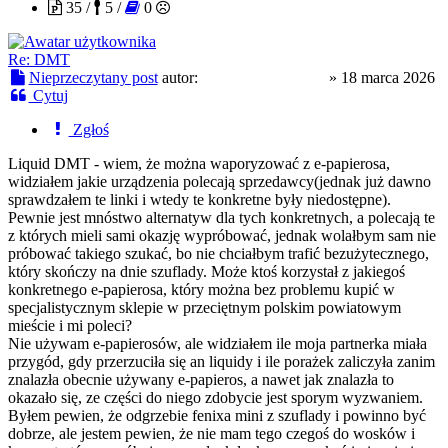
35 /
5 /
0
Re: DMT
Nieprzeczytany post
autor:
skacowanyzochan
»
18 marca 2026
Cytuj
Zgłoś
Liquid DMT - wiem, że można waporyzować z e-papierosa,
widziałem jakie urządzenia polecają sprzedawcy(jednak już dawno
sprawdzałem te linki i wtedy te konkretne były niedostępne).
Pewnie jest mnóstwo alternatyw dla tych konkretnych, a polecają te
z których mieli sami okazję wypróbować, jednak wolałbym sam nie
próbować takiego szukać, bo nie chciałbym trafić bezużytecznego,
który skończy na dnie szuflady. Może ktoś korzystał z jakiegoś
konkretnego e-papierosa, który można bez problemu kupić w
specjalistycznym sklepie w przeciętnym polskim powiatowym
mieście i mi poleci?
Nie używam e-papierosów, ale widziałem ile moja partnerka miała
przygód, gdy przerzuciła się an liquidy i ile porażek zaliczyła zanim
znalazła obecnie używany e-papieros, a nawet jak znalazła to
okazało się, ze części do niego zdobycie jest sporym wyzwaniem.
Byłem pewien, że odgrzebie fenixa mini z szuflady i powinno być
dobrze, ale jestem pewien, że nie mam tego czegoś do wosków i