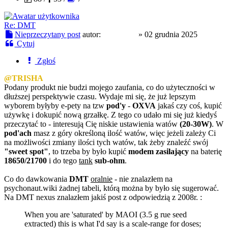
Re: DMT
Nieprzeczytany post
autor:
ermac107
»
02 grudnia 2025
Cytuj
Zgłoś
@TRISHA
Podany produkt nie budzi mojego zaufania, co do użyteczności w
dłuższej perspektywie czasu. Wydaje mi się, że już lepszym
wyborem byłyby e-pety na tzw
pod'y
-
OXVA
jakaś czy coś, kupić
używkę i dokupić nową grzałkę. Z tego co udało mi się już kiedyś
przeczytać to - interesują Cię niskie ustawienia watów
(20-30W)
. W
pod'ach
masz z góry określoną ilość watów, więc jeżeli zależy Ci
na możliwości zmiany ilości tych watów, tak żeby znaleźć swój
"sweet spot"
, to trzeba by było kupić
modem zasilający
na baterię
18650/21700
i do tego
tank
sub-ohm
.
Co do dawkowania
DMT
oralnie
- nie znalazłem na
psychonaut.wiki żadnej tabeli, którą można by było się sugerować.
Na DMT nexus znalazłem jakiś post z odpowiedzią z 2008r. :
When you are 'saturated' by MAOI (3.5 g rue seed
extracted) this is what I'd say is a scale-range for doses;