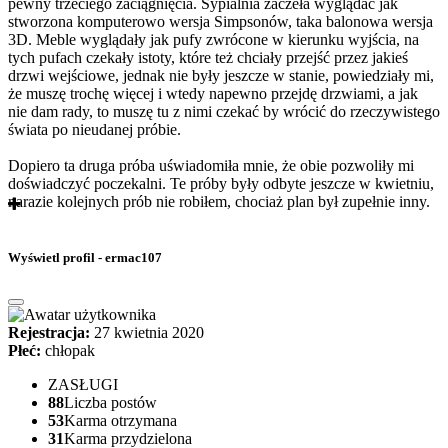
pewny trzeciego zaciągnięcia. Sypialnia zaczeła wyglądać jak
stworzona komputerowo wersja Simpsonów, taka balonowa wersja
3D. Meble wyglądały jak pufy zwrócone w kierunku wyjścia, na
tych pufach czekały istoty, które też chciały przejść przez jakieś
drzwi wejściowe, jednak nie były jeszcze w stanie, powiedziały mi,
że muszę trochę więcej i wtedy napewno przejdę drzwiami, a jak
nie dam rady, to muszę tu z nimi czekać by wrócić do rzeczywistego
świata po nieudanej próbie.
Dopiero ta druga próba uświadomiła mnie, że obie pozwoliły mi
doświadczyć poczekalni. Te próby były odbyte jeszcze w kwietniu,
narazie kolejnych prób nie robiłem, chociaż plan był zupełnie inny.
Wyświetl profil - ermac107
Rejestracja:
27 kwietnia 2020
Płeć:
chłopak
ZASŁUGI
88
Liczba postów
53
Karma otrzymana
31
Karma przydzielona