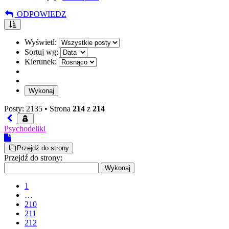
ODPOWIEDZ
Wyświetl:
Sortuj wg:
Kierunek:
Posty: 2135 •
Strona
214
z
214
Psychodeliki
Przejdź do strony
Przejdź do strony:
1
…
210
211
212