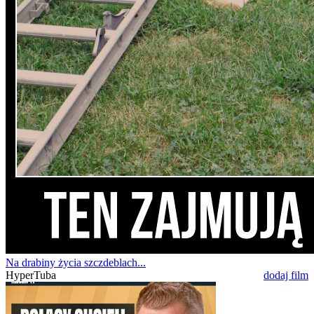
Na drabiny życia szczdeblach...
HyperTuba
dodaj film