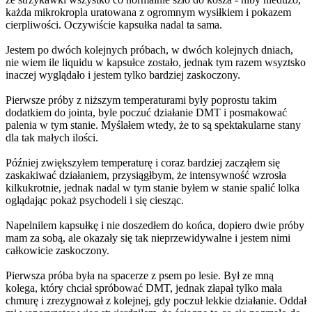
każda mikrokropla uratowana z ogromnym wysiłkiem i pokazem
cierpliwości. Oczywiście kapsułka nadal ta sama.
Jestem po dwóch kolejnych próbach, w dwóch kolejnych dniach,
nie wiem ile liquidu w kapsułce zostało, jednak tym razem wsyztsko
inaczej wyglądało i jestem tylko bardziej zaskoczony.
Pierwsze próby z niższym temperaturami były poprostu takim
dodatkiem do jointa, byle poczuć działanie DMT i posmakować
palenia w tym stanie. Myślałem wtedy, że to są spektakularne stany
dla tak małych ilości.
Później zwiększyłem temperaturę i coraz bardziej zacząłem się
zaskakiwać działaniem, przysiągłbym, że intensywność wzrosła
kilkukrotnie, jednak nadal w tym stanie byłem w stanie spalić lolka
oglądając pokaż psychodeli i się ciesząc.
Napelnilem kapsułkę i nie doszedłem do końca, dopiero dwie próby
mam za sobą, ale okazały się tak nieprzewidywalne i jestem nimi
całkowicie zaskoczony.
Pierwsza próba była na spacerze z psem po lesie. Był ze mną
kolega, który chciał spróbować DMT, jednak złapał tylko mała
chmurę i zrezygnował z kolejnej, gdy poczuł lekkie działanie. Oddał