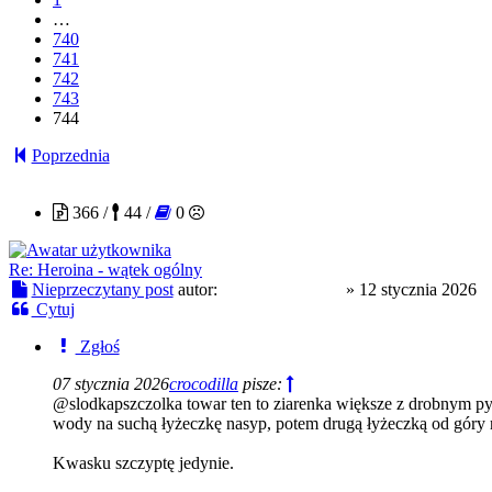
…
740
741
742
743
744
Poprzednia
slodkapszczolka
366 /
44 /
0
Re: Heroina - wątek ogólny
Nieprzeczytany post
autor:
slodkapszczolka
»
12 stycznia 2026
Cytuj
Zgłoś
07 stycznia 2026
crocodilla
pisze:
@slodkapszczolka towar ten to ziarenka większe z drobnym p
wody na suchą łyżeczkę nasyp, potem drugą łyżeczką od góry 
Kwasku szczyptę jedynie.