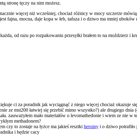
mtą stronę tęczy na nim możesz.
nacznie więcej niż wcześniej, chociaż różnicy w mocy szczerze mówią
jest fajna, mocna, daje kopa w łeb, tańsza i o dziwo ma mniej uboków
każda, od razu po rozpakowaniu przesyłki brałem to na moździerz i kr
ękuje ci za poradnik jak wyciągnąć z niego więcej chociaż okazuje się 
e ze mst200 łatwiej się przebić mimo wszystko?) ale drugiego dnia (
zała. zauważyłem mało materiałów o levomathedonie i wiem ze nie w te
a zwykłym methadonem?
 czy to zostaje na łyżce ma jakieś resztki
heroiny
i o dziwo potrafiło
adnika i będzie cacy