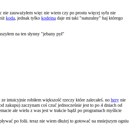
c nie zauważyłem więc nie wiem czy po prostu więcej syfu nie
 niż
koda
, jednak tylko
kodeina
daje mi taki "naturalny" haj którego
uszyłem na ten słynny "jebany pył"
ze intuicyjnie robiłem większość rzeczy które zalecałeś. no
hery
nie
od zakupu) zaczynam coś czuć jednocześnie jest to po 4 dniach od
macie ale wielu z was jest w trakcie bądź po programach myślicie
 pływać po folii. teraz nie wiem dłużej to gotować na mniejszym ogniu