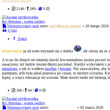
gazyfikacja plazmy
2146 /
289 /
0
Re: Heroina - wątek ogólny
Nieprzeczytany post
autor:
gazyfikacja plazmy
»
26 lutego 2026
Cytuj
Zgłoś
@zawszecos
ja od sortu trzymam się z daleka
, ale cieszę się ż
A to po ilu dniach od ostatniej dawki lewometadonu można poczuć tow
nasączony, też będzie musiał dłużej poczekać. Kiedyś wyleciałem z 
metadonu
, a tak to waliłem
morfinę
i
heroinę
. Nie zauważyłem, aby te
pamiętam, jeśli była jakaś poprawa po czasie, to niezbyt wyraźna. 
lepiej, a wręcz tolerancja mi wzrosła. Małe dawki metki nie blokują 
slodkapszczolka
366 /
44 /
0
Re: Heroina - wątek ogólny
Nieprzeczytany post
autor:
slodkapszczolka
»
02 marca 2026