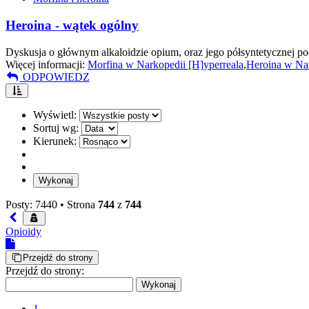
Heroina - wątek ogólny
Dyskusja o głównym alkaloidzie opium, oraz jego półsyntetycznej po
Więcej informacji:
Morfina w Narkopedii [H]yperreala
,
Heroina w Nar
ODPOWIEDZ
Wyświetl:
Sortuj wg:
Kierunek:
Posty: 7440 •
Strona
744
z
744
Opioidy
Przejdź do strony
Przejdź do strony:
1