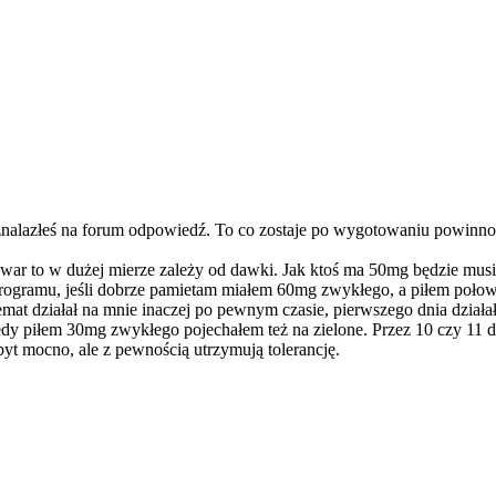
e znalazłeś na forum odpowiedź. To co zostaje po wygotowaniu powinno 
ar to w dużej mierze zależy od dawki. Jak ktoś ma 50mg będzie musiał 
programu, jeśli dobrze pamietam miałem 60mg zwykłego, a piłem połow
mat działał na mnie inaczej po pewnym czasie, pierwszego dnia działał 
Kiedy piłem 30mg zwykłego pojechałem też na zielone. Przez 10 czy 11 
zbyt mocno, ale z pewnością utrzymują tolerancję.