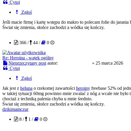
Cytuj
Zgłoś
Jeśli macie firmę i kartę wstępu do makro to polecam folie do jarania
Świat się zmienia, słońce zachodzi a wódka się kończy.
slodkapszczolka
366 /
44 /
0
Re: Heroina - wątek ogólny
Nieprzeczytany post
autor:
slodkapszczolka
»
25 marca 2026
Cytuj
Zgłoś
Jak jest z
helupą
o rzekomej zawartości
heroiny
freebase 52% od jedn
w takiej sytuacji 60mg powinno mnie zwalać z nóg a wcale nie było t
chociaż z techniką palenia chyba u mnie średnio.
Świat się zmienia, słońce zachodzi a wódka się kończy.
dzikimamczur
8 /
1 /
0