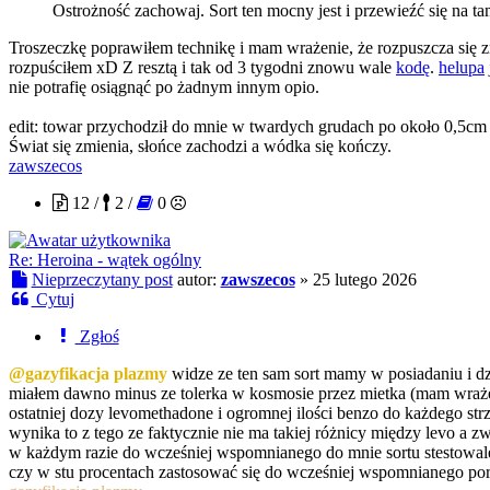
Ostrożność zachowaj. Sort ten mocny jest i przewieźć się na ta
Troszeczkę poprawiłem technikę i mam wrażenie, że rozpuszcza się z
rozpuściłem xD Z resztą i tak od 3 tygodni znowu wale
kodę
.
helupa
nie potrafię osiągnąć po żadnym innym opio.
edit: towar przychodził do mnie w twardych grudach po około 0,5cm 
Świat się zmienia, słońce zachodzi a wódka się kończy.
zawszecos
12 /
2 /
0
Re: Heroina - wątek ogólny
Nieprzeczytany post
autor:
zawszecos
»
25 lutego 2026
Cytuj
Zgłoś
@gazyfikacja plazmy
widze ze ten sam sort mamy w posiadaniu i dzi
miałem dawno minus ze tolerka w kosmosie przez mietka (mam wrażeni
ostatniej dozy levomethadone i ogromnej ilości benzo do każdego str
wynika to z tego ze faktycznie nie ma takiej różnicy między levo 
w każdym razie do wcześniej wspomnianego do mnie sortu stestowalem
czy w stu procentach zastosować się do wcześniej wspomnianego por