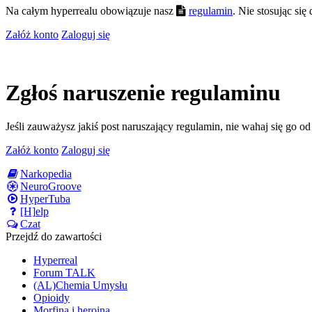
Na całym hyperrealu obowiązuje nasz
regulamin
. Nie stosując si
Załóż konto
Zaloguj się
Zgłoś naruszenie regulaminu
Jeśli zauważysz jakiś post naruszający regulamin, nie wahaj się go o
Załóż konto
Zaloguj się
Narkopedia
NeuroGroove
HyperTuba
[H]elp
Czat
Przejdź do zawartości
Hyperreal
Forum TALK
(AL)Chemia Umysłu
Opioidy
Morfina i heroina