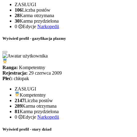
ZASŁUGI
106
Liczba postów
28
Karma otrzymana
30
Karma przydzielona
0
Edycje
Narkopedii
Wyświetl profil - gazyfikacja plazmy
Ranga:
Kompetentny
Rejestracja:
29 czerwca 2009
Płeć:
chłopak
ZASŁUGI
Kompetentny
2147
Liczba postów
289
Karma otrzymana
81
Karma przydzielona
0
Edycje
Narkopedii
Wyświetl profil - stary dziad