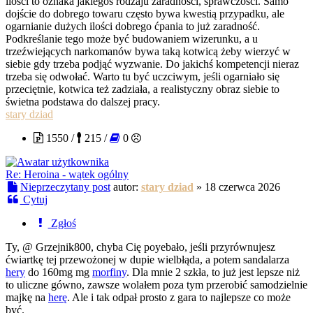
ilości to oznaka jakiegoś rodzaju zaradności, sprawczości. Samo
dojście do dobrego towaru często bywa kwestią przypadku, ale
ogarnianie dużych ilości dobrego ćpania to już zaradność.
Podkreślanie tego może być budowaniem wizerunku, a u
trzeźwiejących narkomanów bywa taką kotwicą żeby wierzyć w
siebie gdy trzeba podjąć wyzwanie. Do jakichś kompetencji nieraz
trzeba się odwołać. Warto tu być uczciwym, jeśli ogarniało się
przeciętnie, kotwica też zadziała, a realistyczny obraz siebie to
świetna podstawa do dalszej pracy.
stary dziad
1550 /
215 /
0
Re: Heroina - wątek ogólny
Nieprzeczytany post
autor:
stary dziad
»
18 czerwca 2026
Cytuj
Zgłoś
Ty, @ Grzejnik800, chyba Cię poyebało, jeśli przyrównujesz
ćwiartkę tej przewożonej w dupie wielbłąda, a potem sandalarza
hery
do 160mg mg
morfiny
. Dla mnie 2 szkła, to już jest lepsze niż
to uliczne gówno, zawsze wolałem poza tym przerobić samodzielnie
majkę na
herę
. Ale i tak odpał prosto z gara to najlepsze co może
być.