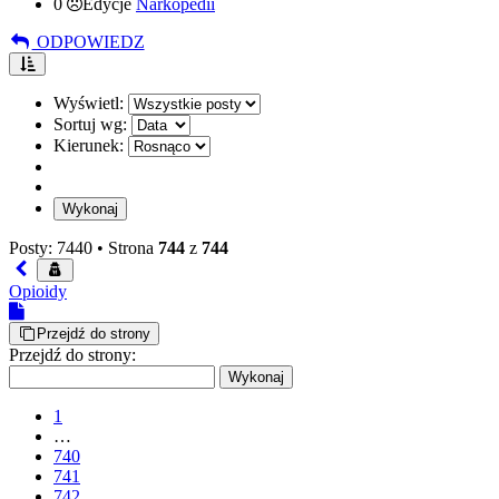
0
Edycje
Narkopedii
ODPOWIEDZ
Wyświetl:
Sortuj wg:
Kierunek:
Posty: 7440 •
Strona
744
z
744
Opioidy
Przejdź do strony
Przejdź do strony:
1
…
740
741
742