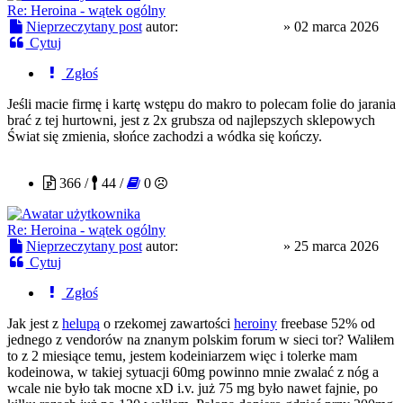
Re: Heroina - wątek ogólny
Nieprzeczytany post
autor:
slodkapszczolka
»
02 marca 2026
Cytuj
Zgłoś
Jeśli macie firmę i kartę wstępu do makro to polecam folie do jarania
brać z tej hurtowni, jest z 2x grubsza od najlepszych sklepowych
Świat się zmienia, słońce zachodzi a wódka się kończy.
slodkapszczolka
366 /
44 /
0
Re: Heroina - wątek ogólny
Nieprzeczytany post
autor:
slodkapszczolka
»
25 marca 2026
Cytuj
Zgłoś
Jak jest z
helupą
o rzekomej zawartości
heroiny
freebase 52% od
jednego z vendorów na znanym polskim forum w sieci tor? Waliłem
to z 2 miesiące temu, jestem kodeiniarzem więc i tolerke mam
kodeinowa, w takiej sytuacji 60mg powinno mnie zwalać z nóg a
wcale nie było tak mocne xD i.v. już 75 mg było nawet fajnie, po