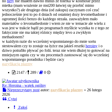
no
hery
nie miałem dawno minus ze tolerka w kosmosie przez
mietka (mam wrażenie ze mst200 łatwiej się przebić mimo
wszystko?) ale drugiego dnia (od zakupu) zaczynam coś czuć
jednocześnie jest to po 4 dniach od ostatniej dozy levomethadone i
ogromnej ilości benzo do każdego strzała. zauważyłem mało
materiałów o levomathedonie i wiem ze nie w temacie ale wielu z
was jest w trakcie bądź po programach myślicie wynika to z tego ze
faktycznie nie ma takiej różnicy między levo a zwykłym
methadonem?
w każdym razie do wcześniej wspomnianego do mnie sortu
stestowalem czy to zostaje na łyżce ma jakieś resztki
heroiny
i o
dziwo potrafiło pływać po folii. teraz nie wiem dłużej to gotować na
mniejszym ogniu czy w stu procentach zastosować się do wcześniej
wspomnianego poradnika i będzie cacy
gazyfikacja plazmy
2147 /
289 /
0
Re: Heroina - wątek ogólny
Nieprzeczytany post
autor:
gazyfikacja plazmy
»
26 lutego
2026
Cytuj
Zgłoś