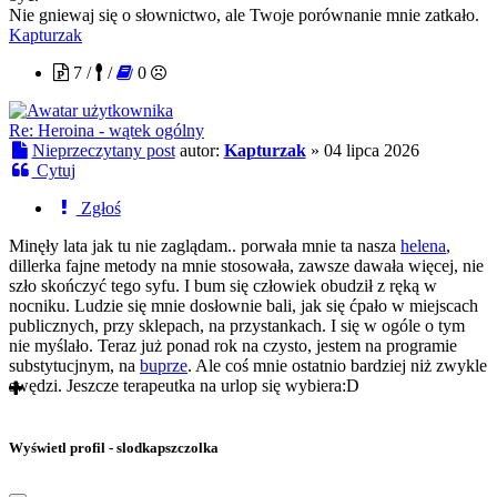
Nie gniewaj się o słownictwo, ale Twoje porównanie mnie zatkało.
Kapturzak
7 /
/
0
Re: Heroina - wątek ogólny
Nieprzeczytany post
autor:
Kapturzak
»
04 lipca 2026
Cytuj
Zgłoś
Minęły lata jak tu nie zaglądam.. porwała mnie ta nasza
helena
,
dillerka fajne metody na mnie stosowała, zawsze dawała więcej, nie
szło skończyć tego syfu. I bum się człowiek obudził z ręką w
nocniku. Ludzie się mnie dosłownie bali, jak się ćpało w miejscach
publicznych, przy sklepach, na przystankach. I się w ogóle o tym
nie myślało. Teraz już ponad rok na czysto, jestem na programie
substytucjnym, na
buprze
. Ale coś mnie ostatnio bardziej niż zwykle
swędzi. Jeszcze terapeutka na urlop się wybiera:D
Wyświetl profil - slodkapszczolka