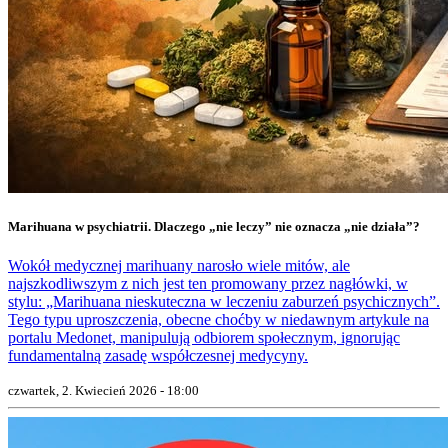
Marihuana w psychiatrii. Dlaczego „nie leczy” nie oznacza „nie działa”?
Wokół medycznej marihuany narosło wiele mitów, ale
najszkodliwszym z nich jest ten promowany przez nagłówki, w
stylu: „Marihuana nieskuteczna w leczeniu zaburzeń psychicznych”.
Tego typu uproszczenia, obecne choćby w niedawnym artykule na
portalu Medonet, manipulują odbiorem społecznym, ignorując
fundamentalną zasadę współczesnej medycyny.
czwartek, 2. Kwiecień 2026 - 18:00