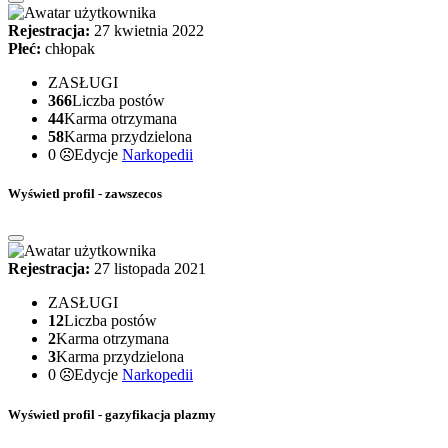
Rejestracja:
27 kwietnia 2022
Płeć:
chłopak
ZASŁUGI
366
Liczba postów
44
Karma otrzymana
58
Karma przydzielona
0
Edycje
Narkopedii
Wyświetl profil - zawszecos
Rejestracja:
27 listopada 2021
ZASŁUGI
12
Liczba postów
2
Karma otrzymana
3
Karma przydzielona
0
Edycje
Narkopedii
Wyświetl profil - gazyfikacja plazmy