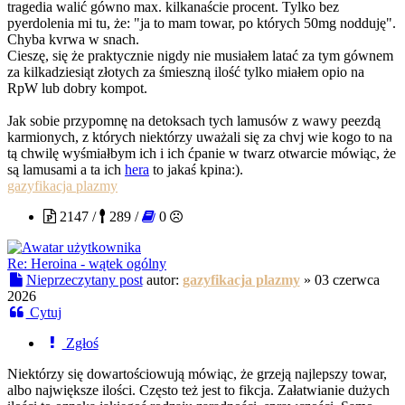
tragedia walić gówno max. kilkanaście procent. Tylko bez
pyerdolenia mi tu, że: "ja to mam towar, po których 50mg nodduję".
Chyba kvrwa w snach.
Cieszę, się że praktycznie nigdy nie musiałem latać za tym gównem
za kilkadziesiąt złotych za śmieszną ilość tylko miałem opio na
RpW lub dobry kompot.
Jak sobie przypomnę na detoksach tych lamusów z wawy peezdą
karmionych, z których niektórzy uważali się za chvj wie kogo to na
tą chwilę wyśmiałbym ich i ich ćpanie w twarz otwarcie mówiąc, że
są lamusami a ta ich
hera
to jakaś kpina:).
gazyfikacja plazmy
2147 /
289 /
0
Re: Heroina - wątek ogólny
Nieprzeczytany post
autor:
gazyfikacja plazmy
»
03 czerwca
2026
Cytuj
Zgłoś
Niektórzy się dowartościowują mówiąc, że grzeją najlepszy towar,
albo największe ilości. Często też jest to fikcja. Załatwianie dużych