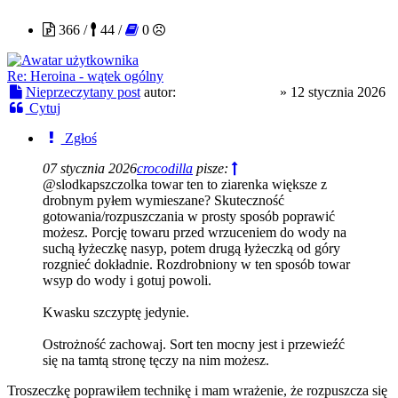
366 /
44 /
0
Re: Heroina - wątek ogólny
Nieprzeczytany post
autor:
slodkapszczolka
»
12 stycznia 2026
Cytuj
Zgłoś
07 stycznia 2026
crocodilla
pisze:
@slodkapszczolka towar ten to ziarenka większe z
drobnym pyłem wymieszane? Skuteczność
gotowania/rozpuszczania w prosty sposób poprawić
możesz. Porcję towaru przed wrzuceniem do wody na
suchą łyżeczkę nasyp, potem drugą łyżeczką od góry
rozgnieć dokładnie. Rozdrobniony w ten sposób towar
wsyp do wody i gotuj powoli.
Kwasku szczyptę jedynie.
Ostrożność zachowaj. Sort ten mocny jest i przewieźć
się na tamtą stronę tęczy na nim możesz.
Troszeczkę poprawiłem technikę i mam wrażenie, że rozpuszcza się