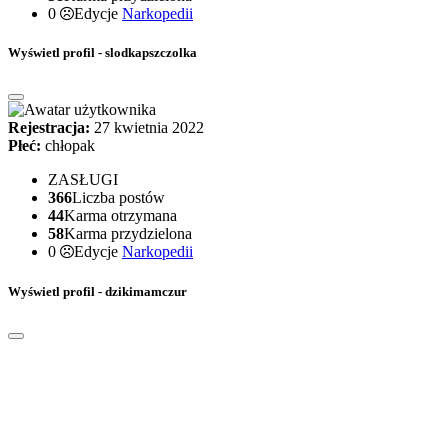
0
Edycje
Narkopedii
Wyświetl profil - slodkapszczolka
Rejestracja:
27 kwietnia 2022
Płeć:
chłopak
ZASŁUGI
366
Liczba postów
44
Karma otrzymana
58
Karma przydzielona
0
Edycje
Narkopedii
Wyświetl profil - dzikimamczur