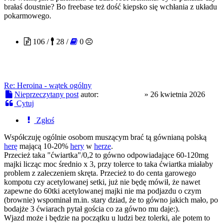
brałaś doustnie? Bo freebase też dość kiepsko się wchłania z układu
pokarmowego.
Grzejnik800
106 /
28 /
0
Re: Heroina - wątek ogólny
Nieprzeczytany post
autor:
Grzejnik800
»
26 kwietnia 2026
Cytuj
Zgłoś
Współczuję ogólnie osobom muszącym brać tą gównianą polską
herę
mającą 10-20%
hery
w
herze
.
Przecież taka "ćwiartka"/0,2 to gówno odpowiadające 60-120mg
majki licząc moc średnio x 3, przy tolerce to taka ćwiartka miałaby
problem z zaleczeniem skręta. Przecież to do centa garowego
kompotu czy acetylowanej setki, już nie będę mówił, że nawet
zapewne do 60tki acetylowanej majki nie ma podjazdu o czym
(brownie) wspominał m.in. stary dziad, że to gówno jakich mało, po
bodajże 3 ćwiarach pytał gościa co za gówno mu daje:).
Wjazd może i będzie na początku u ludzi bez tolerki, ale potem to