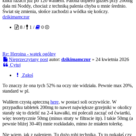
kilku razach już po 120 waliłem. Palona dopiero gdzieś przy 200mg
dała mi Noddy, chociaż z techniką palenia chyba u mnie średnio.
Świat się zmienia, słońce zachodzi a wódka się kończy.
dzikimamczur
8 /
1 /
0
Re: Heroina - wątek ogólny
Nieprzeczytany post
autor:
dzikimamczur
»
24 kwietnia 2026
Cytuj
Zgłoś
To znaczy że ona tych 52% na oczy nie widziała. Pewnie max 20%,
standard w pl.
Waliłem czystą apteczną
herę
, w postaci soli oczywiście. W
przypadku tabletek 200mg to nawet największe grzejniki w okolicy
starały się to dzielić na 2-4 kawałki, mi polecali zacząć od ćwiartki,
więc teoretycznie 50mg (minus straty w filtracie itp). I takie 50mg (a
pewnie bliżej 30-40) mnie rozkładało, mimo że miałem tolerkę.
Nie wiem, jak z paleniem. Tu dużo robi technika. Ty to pukałaś czy