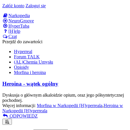
Załóż konto
Zaloguj się
Narkopedia
NeuroGroove
HyperTuba
[H]elp
Czat
Przejdź do zawartości
Hyperreal
Forum TALK
(AL)Chemia Umysłu
Opioidy
Morfina i heroina
Heroina - wątek ogólny
Dyskusja o głównym alkaloidzie opium, oraz jego półsyntetycznej
pochodnej.
Więcej informacji:
Morfina w Narkopedii [H]yperreala
,
Heroina w
Narkopedii [H]yperreala
ODPOWIEDZ