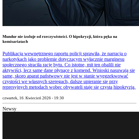
Mundur nie izoluje od rzeczywistości. O hipokryzji, która pęka na
komisariatach
Publikacja wewnętrznego raportu policji sprawiła, że narracja o
narkotykach jako problemie dotyczącym wyłącznie marginesu
społecznego straciła rację bytu. Co istotne, mit ten obalili nie
aktywiści, lecz same dane płynące z komend. Wnioski nasuwają się
same, skoro aparat państwowy nie jest w stanie wyegzekwować
czystości we własnych szeregach, dalsze upieranie się przy
represyjnych metodach wobec obywateli staje się czystą hipokryzją.
czwartek, 16. Kwiecień 2026 - 19:30
Newsy