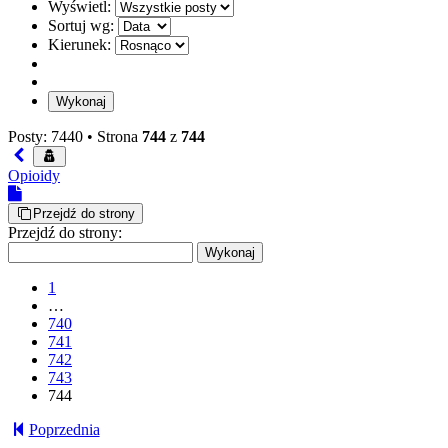
Wyświetl:
Sortuj wg:
Kierunek:
Posty: 7440 •
Strona
744
z
744
Opioidy
Przejdź do strony
Przejdź do strony:
1
…
740
741
742
743
744
Poprzednia
slodkapszczolka