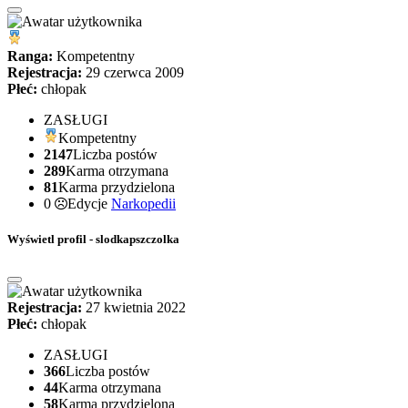
Ranga:
Kompetentny
Rejestracja:
29 czerwca 2009
Płeć:
chłopak
ZASŁUGI
Kompetentny
2147
Liczba postów
289
Karma otrzymana
81
Karma przydzielona
0
Edycje
Narkopedii
Wyświetl profil - slodkapszczolka
Rejestracja:
27 kwietnia 2022
Płeć:
chłopak
ZASŁUGI
366
Liczba postów
44
Karma otrzymana
58
Karma przydzielona