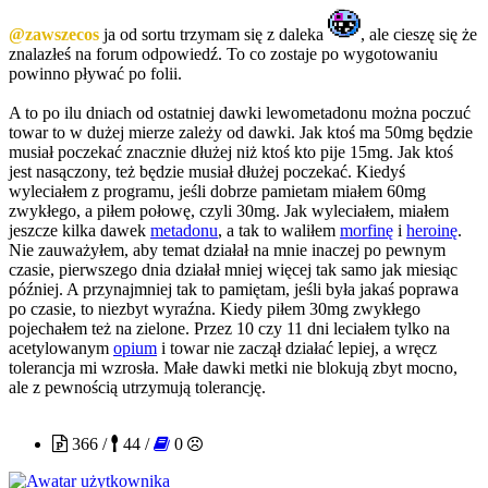
@zawszecos
ja od sortu trzymam się z daleka
, ale cieszę się że
znalazłeś na forum odpowiedź. To co zostaje po wygotowaniu
powinno pływać po folii.
A to po ilu dniach od ostatniej dawki lewometadonu można poczuć
towar to w dużej mierze zależy od dawki. Jak ktoś ma 50mg będzie
musiał poczekać znacznie dłużej niż ktoś kto pije 15mg. Jak ktoś
jest nasączony, też będzie musiał dłużej poczekać. Kiedyś
wyleciałem z programu, jeśli dobrze pamietam miałem 60mg
zwykłego, a piłem połowę, czyli 30mg. Jak wyleciałem, miałem
jeszcze kilka dawek
metadonu
, a tak to waliłem
morfinę
i
heroinę
.
Nie zauważyłem, aby temat działał na mnie inaczej po pewnym
czasie, pierwszego dnia działał mniej więcej tak samo jak miesiąc
później. A przynajmniej tak to pamiętam, jeśli była jakaś poprawa
po czasie, to niezbyt wyraźna. Kiedy piłem 30mg zwykłego
pojechałem też na zielone. Przez 10 czy 11 dni leciałem tylko na
acetylowanym
opium
i towar nie zaczął działać lepiej, a wręcz
tolerancja mi wzrosła. Małe dawki metki nie blokują zbyt mocno,
ale z pewnością utrzymują tolerancję.
slodkapszczolka
366 /
44 /
0