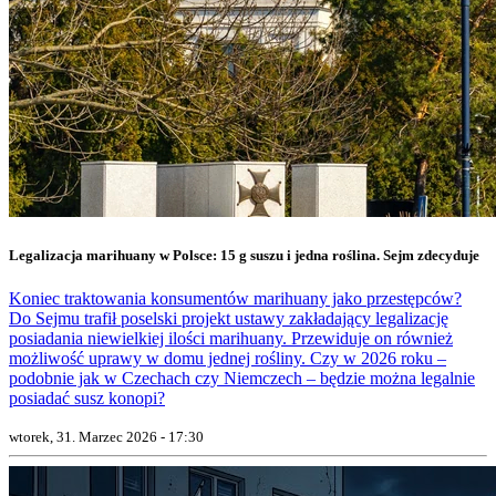
Legalizacja marihuany w Polsce: 15 g suszu i jedna roślina. Sejm zdecyduje
Koniec traktowania konsumentów marihuany jako przestępców?
Do Sejmu trafił poselski projekt ustawy zakładający legalizację
posiadania niewielkiej ilości marihuany. Przewiduje on również
możliwość uprawy w domu jednej rośliny. Czy w 2026 roku –
podobnie jak w Czechach czy Niemczech – będzie można legalnie
posiadać susz konopi?
wtorek, 31. Marzec 2026 - 17:30