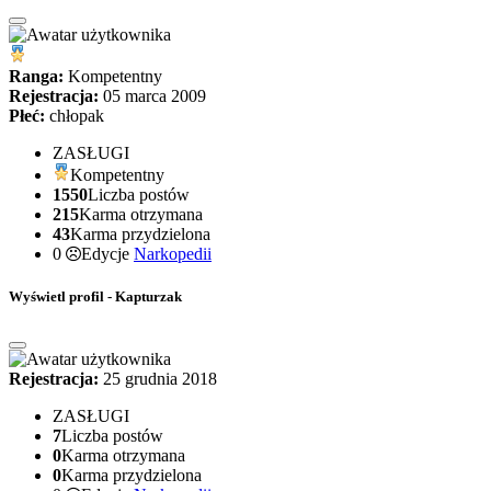
Ranga:
Kompetentny
Rejestracja:
05 marca 2009
Płeć:
chłopak
ZASŁUGI
Kompetentny
1550
Liczba postów
215
Karma otrzymana
43
Karma przydzielona
0
Edycje
Narkopedii
Wyświetl profil - Kapturzak
Rejestracja:
25 grudnia 2018
ZASŁUGI
7
Liczba postów
0
Karma otrzymana
0
Karma przydzielona