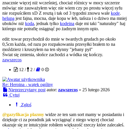
znacznie więcej niż wcześniej, chociaż różnicy w mocy szczerze
mówiąc nie zauważyłem więc nie wiem czy po prostu więcej syfu
nie rozpuściłem xD Z resztą i tak od 3 tygodni znowu wale
kodę
.
helupa
jest fajna, mocna, daje kopa w łeb, tańsza i o dziwo ma mniej
uboków niż
koda
, jednak tylko
kodeina
daje mi taki "naturalny" haj
którego nie potrafię osiągnąć po żadnym innym opio.
edit: towar przychodził do mnie w twardych grudach po około
0,5cm każda, od razu po rozpakowaniu przesyłki brałem to na
moździerz i kruszyłem na ten słynny "jebany pył"
Świat się zmienia, słońce zachodzi a wódka się kończy.
zawszecos
12 /
2 /
0
Re: Heroina - wątek ogólny
Nieprzeczytany post
autor:
zawszecos
»
25 lutego 2026
Cytuj
Zgłoś
@gazyfikacja plazmy
widze ze ten sam sort mamy w posiadaniu i
dziękuje ci za poradnik jak wyciągnąć z niego więcej chociaż
okazuje się ze intuicyjnie robiłem większość rzeczy które zalecałeś.