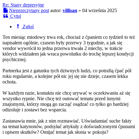
Re: Stany depresyjne
Nieprzeczytany post
autor:
villisan
»
04 września 2025
Cytuj
Zgłoś
Ten miesiąc miodowy trwa rok, chociaż z ćpaniem co tydzień to też
napisałem ogólnie, czasem były przerwy 3 tygodnie, a jak się
vendor wywrócił to jedna przerwa trwała 2 miechy, w trakcie
których widziałem jak wraca powolutku do trochę lepszej kondycji
psychicznej.
Partnerka jest z gatunku tych dziwnych ludzi, co potrafią ćpać pół
roku regularnie, a kolejne pół nic jej się nie dzieje, czasem lekka
ochota.
W każdym razie, kontaktu nie chcę urywać w oczekiwaniu aż się
wszystko rypnie. Nie chcę też outować tematu przed innymi
znajomymi, którzy mogą go zacząć osądzać co tylko go bardziej
odizoluje i zostawi bez wsparcia.
Zastanawia mnie, jak z nim rozmawiać. Uświadamiać suche fakty
na temat katynonów, podsyłać artykuły z doświadczonymi ćpunami
i opisem skutków? Omijać temat jak słonia w pokoju?
freezin9moon