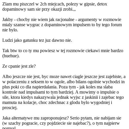
Zlam mu piszczel w 2ch miejcach, polezy w gipsie, detox
dopaminowy sam sie przy okazji zrobi.,,
Jakby - chocby nie wiem jak racjonalne - argumenty w rozmowie
mialy szanse wygrac z dopaminowym impulsem to by tego forum
nie bylo.
Ludzi jako gatunku tez juz dawno nie.
Tak btw to co ty mu powiesz w tej rozmowie ciekawi mnie bardzo
(huehue).
Ze cpanie jest zle?
Albo jeszcze nie jest, byc moze nawet ciagle jeszcze jest zajebiste, a
w polaczeniu z seksem to w ogole, albo bilans ogolnie wychodzi in
plus poki co dla napierdalania. Poza tym - jak koles ma slaba
kontrole nad impulsami to tym bardziej. A mowimy o impulsie o
sile, ktora kiedys nakazywala jednak wyjsc z jaskinii i zajebac tego
mamuta na kolacje, choc zdechnac z glodu bylo wygodniej i
prosciej.
Jaka alternatywe mu zaproponujesz? Serio pytam, nie nabijam sie
(w szachy pogracie, czy pojdziecie sie najebac?), o tym najpierw
pomysl.