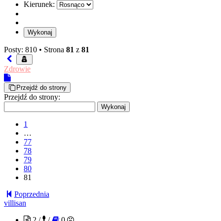
Kierunek:
Posty: 810 •
Strona
81
z
81
Zdrowie
Przejdź do strony
Przejdź do strony:
1
…
77
78
79
80
81
Poprzednia
villisan
2 /
/
0