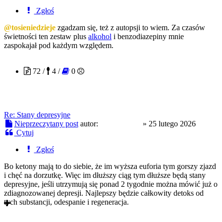
Zgłoś
@tosieniedzieje
zgadzam się, też z autopsji to wiem. Za czasów
świetności ten zestaw plus
alkohol
i benzodiazepiny mnie
zaspokajał pod każdym względem.
NekoCandy
72 /
4 /
0
Re: Stany depresyjne
Nieprzeczytany post
autor:
NekoCandy
»
25 lutego 2026
Cytuj
Zgłoś
Bo ketony mają to do siebie, że im wyższa euforia tym gorszy zjazd
i chęć na dorzutkę. Więc im dłuższy ciąg tym dłuższe będą stany
depresyjne, jeśli utrzymują się ponad 2 tygodnie można mówić już o
zdiagnozowanej depresji. Najlepszy będzie całkowity detoks od
tych substancji, odespanie i regeneracja.