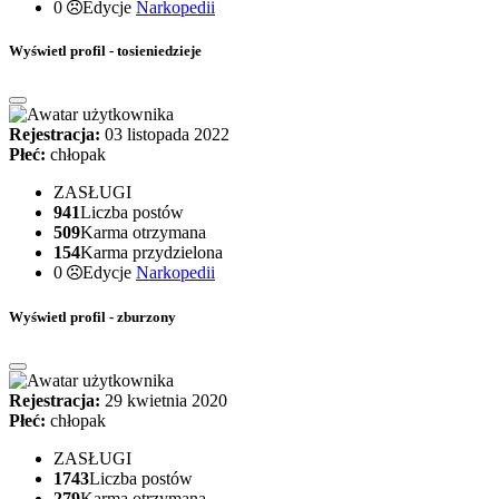
0
Edycje
Narkopedii
Wyświetl profil - tosieniedzieje
Rejestracja:
03 listopada 2022
Płeć:
chłopak
ZASŁUGI
941
Liczba postów
509
Karma otrzymana
154
Karma przydzielona
0
Edycje
Narkopedii
Wyświetl profil - zburzony
Rejestracja:
29 kwietnia 2020
Płeć:
chłopak
ZASŁUGI
1743
Liczba postów
279
Karma otrzymana