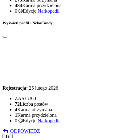
484
Karma przydzielona
0
Edycje
Narkopedii
Wyświetl profil - NekoCandy
Rejestracja:
25 lutego 2026
ZASŁUGI
72
Liczba postów
4
Karma otrzymana
1
Karma przydzielona
0
Edycje
Narkopedii
ODPOWIEDZ