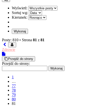
Wyświetl:
Sortuj wg:
Kierunek:
Posty: 810 •
Strona
81
z
81
Zdrowie
Przejdź do strony
Przejdź do strony:
1
…
77
78
79
80
81