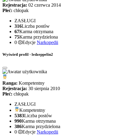
Rejestracja:
02 czerwca 2014
Płeć:
chłopak
ZASŁUGI
316
Liczba postów
67
Karma otrzymana
75
Karma przydzielona
0
Edycje
Narkopedii
Wyświetl profil - ledzeppelin2
Ranga:
Kompetentny
Rejestracja:
30 sierpnia 2010
Płeć:
chłopak
ZASŁUGI
Kompetentny
5383
Liczba postów
990
Karma otrzymana
386
Karma przydzielona
0
Edycje
Narkopedii