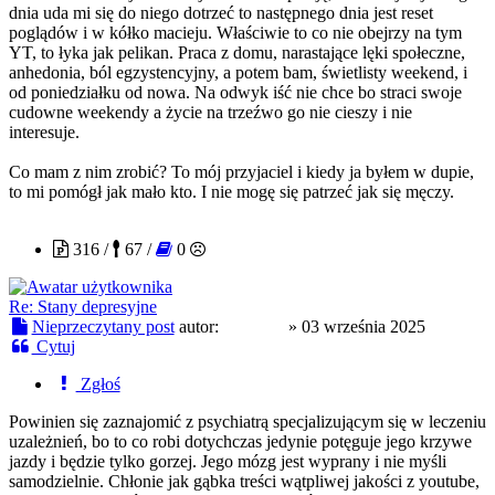
dnia uda mi się do niego dotrzeć to następnego dnia jest reset
poglądów i w kółko macieju. Właściwie to co nie obejrzy na tym
YT, to łyka jak pelikan. Praca z domu, narastające lęki społeczne,
anhedonia, ból egzystencyjny, a potem bam, świetlisty weekend, i
od poniedziałku od nowa. Na odwyk iść nie chce bo straci swoje
cudowne weekendy a życie na trzeźwo go nie cieszy i nie
interesuje.
Co mam z nim zrobić? To mój przyjaciel i kiedy ja byłem w dupie,
to mi pomógł jak mało kto. I nie mogę się patrzeć jak się męczy.
DeiRow
316 /
67 /
0
Re: Stany depresyjne
Nieprzeczytany post
autor:
DeiRow
»
03 września 2025
Cytuj
Zgłoś
Powinien się zaznajomić z psychiatrą specjalizującym się w leczeniu
uzależnień, bo to co robi dotychczas jedynie potęguje jego krzywe
jazdy i będzie tylko gorzej. Jego mózg jest wyprany i nie myśli
samodzielnie. Chłonie jak gąbka treści wątpliwej jakości z youtube,