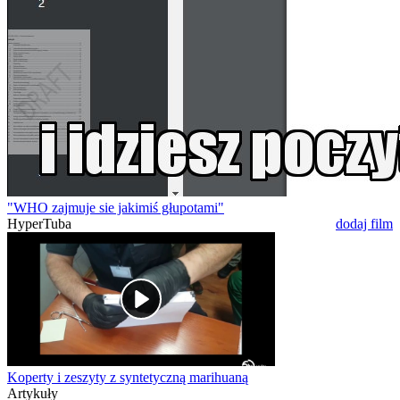
"WHO zajmuje sie jakimiś głupotami"
HyperTuba
dodaj film
Koperty i zeszyty z syntetyczną marihuaną
Artykuły