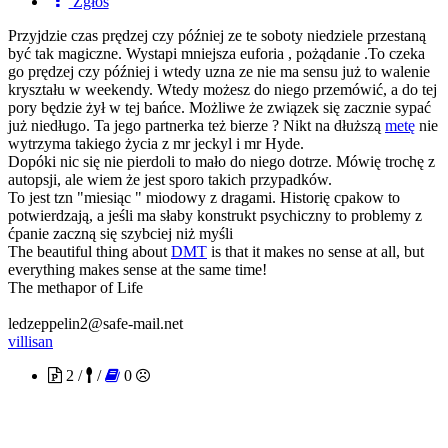
Zgłoś
Przyjdzie czas prędzej czy później ze te soboty niedziele przestaną
być tak magiczne. Wystapi mniejsza euforia , pożądanie .To czeka
go prędzej czy później i wtedy uzna ze nie ma sensu już to walenie
kryształu w weekendy. Wtedy możesz do niego przemówić, a do tej
pory będzie żył w tej bańce. Możliwe że związek się zacznie sypać
już niedługo. Ta jego partnerka też bierze ? Nikt na dłuższą
metę
nie
wytrzyma takiego życia z mr jeckyl i mr Hyde.
Dopóki nic się nie pierdoli to mało do niego dotrze. Mówię trochę z
autopsji, ale wiem że jest sporo takich przypadków.
To jest tzn "miesiąc " miodowy z dragami. Historię cpakow to
potwierdzają, a jeśli ma słaby konstrukt psychiczny to problemy z
ćpanie zaczną się szybciej niż myśli
The beautiful thing about
DMT
is that it makes no sense at all, but
everything makes sense at the same time!
The methapor of Life
ledzeppelin2@safe-mail.net
villisan
2 /
/
0