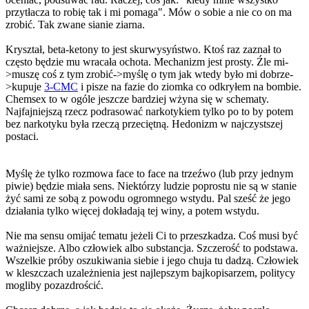
przytłacza to robię tak i mi pomaga". Mów o sobie a nie co on ma
zrobić. Tak zwane sianie ziarna.
Kryształ, beta-ketony to jest skurwysyństwo. Ktoś raz zaznał to
często będzie mu wracała ochota. Mechanizm jest prosty. Źle mi-
>muszę coś z tym zrobić->myślę o tym jak wtedy było mi dobrze-
>kupuje
3-CMC
i pisze na fazie do ziomka co odkryłem na bombie.
Chemsex to w ogóle jeszcze bardziej wżyna się w schematy.
Najfajniejszą rzecz podrasować narkotykiem tylko po to by potem
bez narkotyku była rzeczą przeciętną. Hedonizm w najczystszej
postaci.
Myślę że tylko rozmowa face to face na trzeźwo (lub przy jednym
piwie) będzie miała sens. Niektórzy ludzie poprostu nie są w stanie
żyć sami ze sobą z powodu ogromnego wstydu. Pal sześć że jego
działania tylko więcej dokładają tej winy, a potem wstydu.
Nie ma sensu omijać tematu jeżeli Ci to przeszkadza. Coś musi być
ważniejsze. Albo człowiek albo substancja. Szczerość to podstawa.
Wszelkie próby oszukiwania siebie i jego chuja tu dadzą. Człowiek
w kleszczach uzależnienia jest najlepszym bajkopisarzem, politycy
mogliby pozazdrościć.