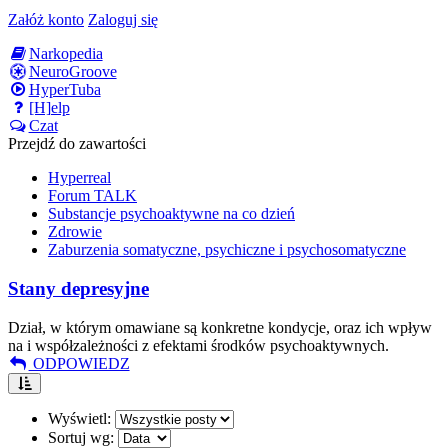
Załóż konto
Zaloguj się
Narkopedia
NeuroGroove
HyperTuba
[H]elp
Czat
Przejdź do zawartości
Hyperreal
Forum TALK
Substancje psychoaktywne na co dzień
Zdrowie
Zaburzenia somatyczne, psychiczne i psychosomatyczne
Stany depresyjne
Dział, w którym omawiane są konkretne kondycje, oraz ich wpływ
na i współzależności z efektami środków psychoaktywnych.
ODPOWIEDZ
Wyświetl:
Sortuj wg: