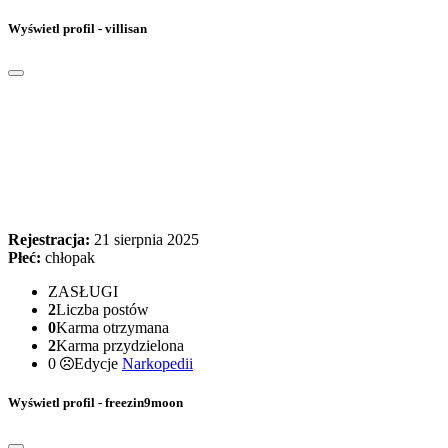
Wyświetl profil - villisan
Rejestracja:
21 sierpnia 2025
Płeć:
chłopak
ZASŁUGI
2
Liczba postów
0
Karma otrzymana
2
Karma przydzielona
0
Edycje
Narkopedii
Wyświetl profil - freezin9moon