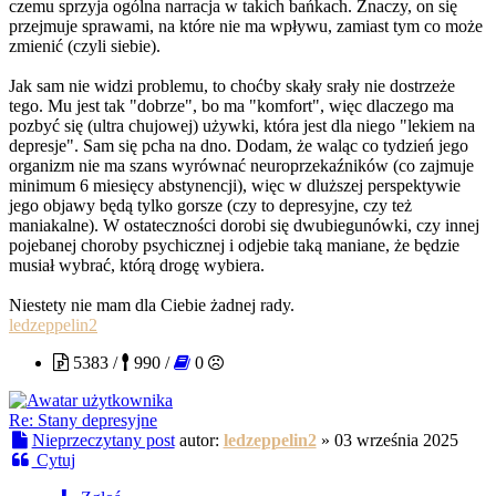
czemu sprzyja ogólna narracja w takich bańkach. Znaczy, on się
przejmuje sprawami, na które nie ma wpływu, zamiast tym co może
zmienić (czyli siebie).
Jak sam nie widzi problemu, to choćby skały srały nie dostrzeże
tego. Mu jest tak "dobrze", bo ma "komfort", więc dlaczego ma
pozbyć się (ultra chujowej) używki, która jest dla niego "lekiem na
depresje". Sam się pcha na dno. Dodam, że waląc co tydzień jego
organizm nie ma szans wyrównać neuroprzekaźników (co zajmuje
minimum 6 miesięcy abstynencji), więc w dluższej perspektywie
jego objawy będą tylko gorsze (czy to depresyjne, czy też
maniakalne). W ostateczności dorobi się dwubiegunówki, czy innej
pojebanej choroby psychicznej i odjebie taką maniane, że będzie
musiał wybrać, którą drogę wybiera.
Niestety nie mam dla Ciebie żadnej rady.
ledzeppelin2
5383 /
990 /
0
Re: Stany depresyjne
Nieprzeczytany post
autor:
ledzeppelin2
»
03 września 2025
Cytuj