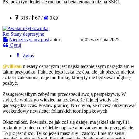
PS. poza tym lepiej sie ruchac na betaketonach niz na SSRI.
DeiRow
316 /
67 /
0
Re: Stany depresyjne
Nieprzeczytany post
autor:
DeiRow
»
05 września 2025
Cytuj
Zgłoś
@villisan
niestety ostracyzm jest najskuteczniejszym narzędziem w
takim przypadku. Fakt, że jego laska też ćpa, ale jak piszesz nie jest
aż tak uzależniona, daje mu furtkę, której ty nie będziesz mógł się
pozbyć.
Zasugerowałbym żebyś mu przedstawił swoją perspektywę. W
stylu, że wolisz go widzieć na trzeźwo, że fajniej wtedy się
gada/spędza czas. Postaw granicę. No chyba, że chcesz otrzymywać
weekendowy newsletter foliarskich teorii spiskowych.
Okaż miłość. Powiedz, że jak coś się dzieje, ma jakieś złe myśli i
rozkminy to niech do Ciebie napisze albo zadzwoni to przegadacie.
To już jest dużo. Tylko jeżeli masz siły i zasoby. I nie ma sensu
oceniać, podsuwać rad. Raczej, coś jak: "kiedy mnie wszystko