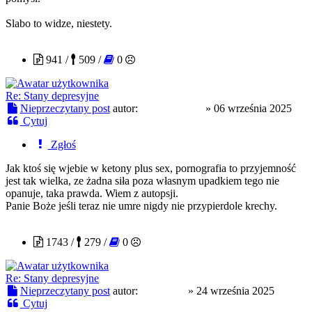
Slabo to widze, niestety.
tosieniedzieje
941 /
509 /
0
Re: Stany depresyjne
Nieprzeczytany post
autor:
tosieniedzieje
»
06 września 2025
Cytuj
Zgłoś
Jak ktoś się wjebie w ketony plus sex, pornografia to przyjemność
jest tak wielka, ze żadna siła poza własnym upadkiem tego nie
opanuje, taka prawda. Wiem z autopsji.
Panie Boże jeśli teraz nie umre nigdy nie przypierdole krechy.
zburzony
1743 /
279 /
0
Re: Stany depresyjne
Nieprzeczytany post
autor:
zburzony
»
24 września 2025
Cytuj