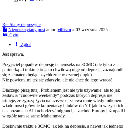
Re: Stany depresyjne
Nieprzeczytany post
autor:
villisan
»
03 września 2025
Cytuj
Zgłoś
Jest sprawa.
Przyjaciel popadł w depresję i chemseks na 3CMC (ale tylko z
partnerką - i traktuje to jako chwilową ulgę od depresji, zaznajomił
się z tematem będąc psychicznie w czarnej dupie).
Nie powiem, mi też się zdarzyło, ale nie chcę do tego wracać.
Dlaczego piszę tutaj. Problemem jest nie tyle używanie, ale to jak
zestawia "cudowne weekendy" podczas których depresja nie
istnieje, ze zgrozą życia na trzeźwo - zalewa mnie wtedy milionem
wiadomości głównie komentarzy i linków do YT jak to wszystkich
nas pozamiata AI i uchodźcy/imigranci, a zachód Europy już upadł i
w ogóle tam są same Muhammady.
Dosłownie traktuje 3CMC jak lek na depresję, a nawet jak jednego