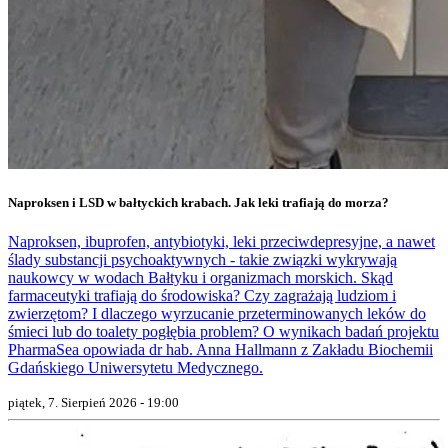
Naproksen i LSD w bałtyckich krabach. Jak leki trafiają do morza?
Naproksen, ibuprofen, antybiotyki, leki przeciwdepresyjne, a nawet
ślady substancji psychoaktywnych - takie związki wykrywają
naukowcy w wodach Bałtyku i organizmach morskich. Skąd
farmaceutyki trafiają do środowiska? Czy zagrażają ludziom i
zwierzętom? I dlaczego wyrzucanie przeterminowanych leków do
śmieci lub do toalety pogłębia problem? O wynikach badań projektu
PharmaSea opowiada dr hab. Anna Hallmann z Zakładu Biochemii
Gdańskiego Uniwersytetu Medycznego.
piątek, 7. Sierpień 2026 - 19:00