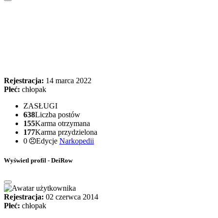
Rejestracja:
14 marca 2022
Płeć:
chłopak
ZASŁUGI
638
Liczba postów
155
Karma otrzymana
177
Karma przydzielona
0
Edycje
Narkopedii
Wyświetl profil - DeiRow
Rejestracja:
02 czerwca 2014
Płeć:
chłopak