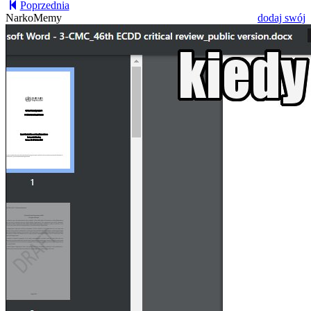
Poprzednia
NarkoMemy
dodaj swój