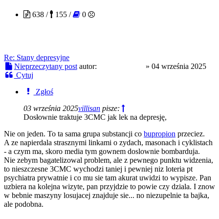
638 /
155 /
0
Re: Stany depresyjne
Nieprzeczytany post
autor:
freezin9moon
»
04 września 2025
Cytuj
Zgłoś
03 września 2025
villisan
pisze:
Dosłownie traktuje 3CMC jak lek na depresję,
Nie on jeden. To ta sama grupa substancji co
bupropion
przeciez.
A ze napierdala strasznymi linkami o zydach, masonach i cyklistach
- a czym ma, skoro media tym gownem doslownie bombarduja.
Nie zebym bagatelizowal problem, ale z pewnego punktu widzenia,
to nieszczesne 3CMC wychodzi taniej i pewniej niz loteria pt
psychiatra prywatnie i co mu sie tam akurat uwidzi to wypisze. Pan
uzbiera na kolejna wizyte, pan przyjdzie to powie czy dziala. I znow
w bebnie maszyny losujacej znajduje sie... no niezupelnie ta bajka,
ale podobna.