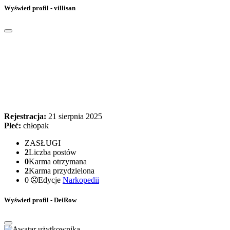
Wyświetl profil - villisan
Rejestracja:
21 sierpnia 2025
Płeć:
chłopak
ZASŁUGI
2
Liczba postów
0
Karma otrzymana
2
Karma przydzielona
0
Edycje
Narkopedii
Wyświetl profil - DeiRow