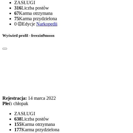
ZASŁUGI
316
Liczba postów
67
Karma otrzymana
75
Karma przydzielona
0
Edycje
Narkopedii
Wyświetl profil - freezin9moon
Rejestracja:
14 marca 2022
Płeć:
chłopak
ZASŁUGI
638
Liczba postów
155
Karma otrzymana
177
Karma przydzielona