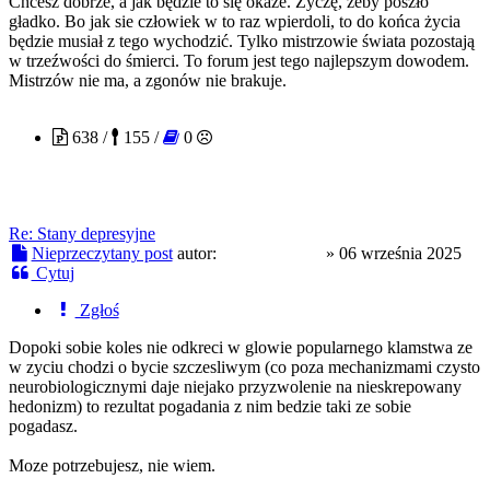
Chcesz dobrze, a jak będzie to się okaże. Życzę, żeby poszło
gładko. Bo jak sie człowiek w to raz wpierdoli, to do końca życia
będzie musiał z tego wychodzić. Tylko mistrzowie świata pozostają
w trzeźwości do śmierci. To forum jest tego najlepszym dowodem.
Mistrzów nie ma, a zgonów nie brakuje.
freezin9moon
638 /
155 /
0
Re: Stany depresyjne
Nieprzeczytany post
autor:
freezin9moon
»
06 września 2025
Cytuj
Zgłoś
Dopoki sobie koles nie odkreci w glowie popularnego klamstwa ze
w zyciu chodzi o bycie szczesliwym (co poza mechanizmami czysto
neurobiologicznymi daje niejako przyzwolenie na nieskrepowany
hedonizm) to rezultat pogadania z nim bedzie taki ze sobie
pogadasz.
Moze potrzebujesz, nie wiem.