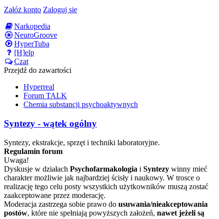
Załóż konto
Zaloguj się
Narkopedia
NeuroGroove
HyperTuba
[H]elp
Czat
Przejdź do zawartości
Hyperreal
Forum TALK
Chemia substancji psychoaktywnych
Syntezy - wątek ogólny
Syntezy, ekstrakcje, sprzęt i techniki laboratoryjne.
Regulamin forum
Uwaga!
Dyskusje w działach
Psychofarmakologia
i
Syntezy
winny mieć
charakter możliwie jak najbardziej ścisły i naukowy. W trosce o
realizację tego celu posty wszystkich użytkowników muszą zostać
zaakceptowane przez moderację.
Moderacja zastrzega sobie prawo do
usuwania/nieakceptowania
postów
, które nie spełniają powyższych założeń,
nawet jeżeli są