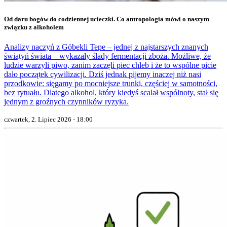
Od daru bogów do codziennej ucieczki. Co antropologia mówi o naszym
związku z alkoholem
Analizy naczyń z Göbekli Tepe – jednej z najstarszych znanych
świątyń świata – wykazały ślady fermentacji zboża. Możliwe, że
ludzie warzyli piwo, zanim zaczęli piec chleb i że to wspólne picie
dało początek cywilizacji. Dziś jednak pijemy inaczej niż nasi
przodkowie: sięgamy po mocniejsze trunki, częściej w samotności,
bez rytuału. Dlatego alkohol, który kiedyś scalał wspólnoty, stał się
jednym z groźnych czynników ryzyka.
czwartek, 2. Lipiec 2026 - 18:00