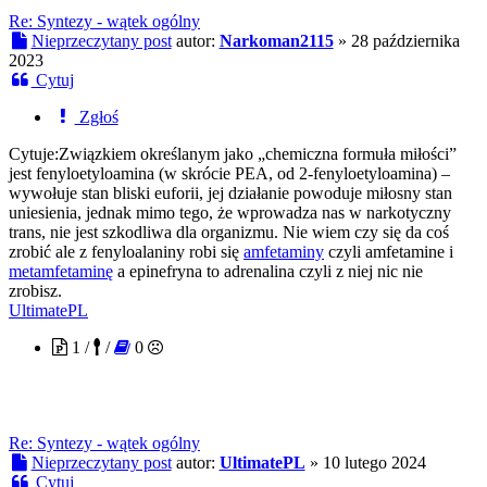
Re: Syntezy - wątek ogólny
Nieprzeczytany post
autor:
Narkoman2115
»
28 października
2023
Cytuj
Zgłoś
Cytuje:Związkiem określanym jako „chemiczna formuła miłości”
jest fenyloetyloamina (w skrócie PEA, od 2-fenyloetyloamina) –
wywołuje stan bliski euforii, jej działanie powoduje miłosny stan
uniesienia, jednak mimo tego, że wprowadza nas w narkotyczny
trans, nie jest szkodliwa dla organizmu. Nie wiem czy się da coś
zrobić ale z fenyloalaniny robi się
amfetaminy
czyli amfetamine i
metamfetaminę
a epinefryna to adrenalina czyli z niej nic nie
zrobisz.
UltimatePL
1 /
/
0
Re: Syntezy - wątek ogólny
Nieprzeczytany post
autor:
UltimatePL
»
10 lutego 2024
Cytuj