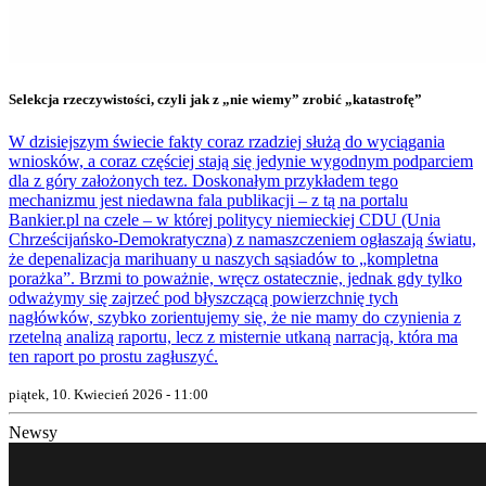
Selekcja rzeczywistości, czyli jak z „nie wiemy” zrobić „katastrofę”
W dzisiejszym świecie fakty coraz rzadziej służą do wyciągania
wniosków, a coraz częściej stają się jedynie wygodnym podparciem
dla z góry założonych tez. Doskonałym przykładem tego
mechanizmu jest niedawna fala publikacji – z tą na portalu
Bankier.pl na czele – w której politycy niemieckiej CDU (Unia
Chrześcijańsko-Demokratyczna) z namaszczeniem ogłaszają światu,
że depenalizacja marihuany u naszych sąsiadów to „kompletna
porażka”. Brzmi to poważnie, wręcz ostatecznie, jednak gdy tylko
odważymy się zajrzeć pod błyszczącą powierzchnię tych
nagłówków, szybko zorientujemy się, że nie mamy do czynienia z
rzetelną analizą raportu, lecz z misternie utkaną narracją, która ma
ten raport po prostu zagłuszyć.
piątek, 10. Kwiecień 2026 - 11:00
Newsy