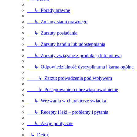
↳ Porady prawne
↳ Zmiany stanu prawnego
↳ Zarzuty posiadania
↳ Zarzuty handlu lub udostępniania
↳ Zarzuty związane z produkcją lub uprawą
↳ Odpowiedzialność dyscyplinarna i karna ogólna
↳ Zarzut prowadzenia pod wpływem
↳ Postępowanie o ubezwłasnowolnienie
↳ Wezwania w charakterze świadka
↳ Recepty i leki – problemy i pytania
↳ Akcje polityczne
↳ Detox