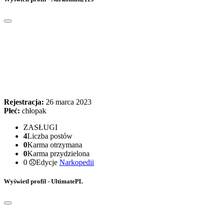
Rejestracja:
26 marca 2023
Płeć:
chłopak
ZASŁUGI
4
Liczba postów
0
Karma otrzymana
0
Karma przydzielona
0
Edycje
Narkopedii
Wyświetl profil - UltimatePL