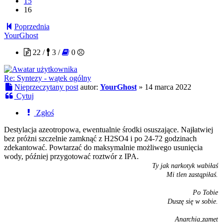
15
16
Poprzednia
YourGhost
22 /
3 /
0
Re: Syntezy - wątek ogólny
Nieprzeczytany post
autor:
YourGhost
»
14 marca 2022
Cytuj
Zgłoś
Destylacja azeotropowa, ewentualnie środki osuszające. Najłatwiej
bez próżni szczelnie zamknąć z H2SO4 i po 24-72 godzinach
zdekantować. Powtarzać do maksymalnie możliwego usunięcia
wody, później przygotować roztwór z IPA.
Ty jak narkotyk wabiłaś
Mi tlen zastąpiłaś.
Po Tobie
Duszę się w sobie.
Anarchia,zamęt