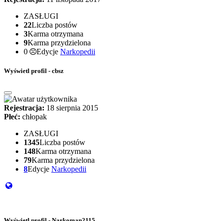
ZASŁUGI
22
Liczba postów
3
Karma otrzymana
9
Karma przydzielona
0
Edycje
Narkopedii
Wyświetl profil - cbsz
Rejestracja:
18 sierpnia 2015
Płeć:
chłopak
ZASŁUGI
1345
Liczba postów
148
Karma otrzymana
79
Karma przydzielona
8
Edycje
Narkopedii
Wyświetl profil - Narkoman2115