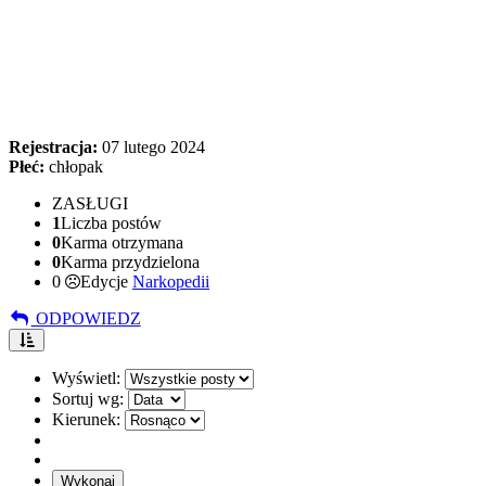
Rejestracja:
07 lutego 2024
Płeć:
chłopak
ZASŁUGI
1
Liczba postów
0
Karma otrzymana
0
Karma przydzielona
0
Edycje
Narkopedii
ODPOWIEDZ
Wyświetl:
Sortuj wg:
Kierunek: