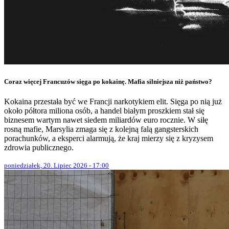
Coraz więcej Francuzów sięga po kokainę. Mafia silniejsza niż państwo?
Kokaina przestała być we Francji narkotykiem elit. Sięga po nią już
około półtora miliona osób, a handel białym proszkiem stał się
biznesem wartym nawet siedem miliardów euro rocznie. W siłę
rosną mafie, Marsylia zmaga się z kolejną falą gangsterskich
porachunków, a eksperci alarmują, że kraj mierzy się z kryzysem
zdrowia publicznego.
poniedziałek, 20. Lipiec 2026 - 17:00