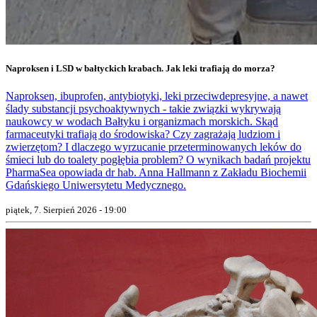
Naproksen i LSD w bałtyckich krabach. Jak leki trafiają do morza?
Naproksen, ibuprofen, antybiotyki, leki przeciwdepresyjne, a nawet
ślady substancji psychoaktywnych - takie związki wykrywają
naukowcy w wodach Bałtyku i organizmach morskich. Skąd
farmaceutyki trafiają do środowiska? Czy zagrażają ludziom i
zwierzętom? I dlaczego wyrzucanie przeterminowanych leków do
śmieci lub do toalety pogłębia problem? O wynikach badań projektu
PharmaSea opowiada dr hab. Anna Hallmann z Zakładu Biochemii
Gdańskiego Uniwersytetu Medycznego.
piątek, 7. Sierpień 2026 - 19:00