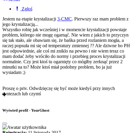
Zgłoś
Jestem na etapie krystalizacji
3-CMC
. Pierwszy raz mam problem z
jego krystalizacją...
Wszystko robię jak wcześniej i w momencie krystalizacji powstaje
problem, którego nie mogę ogarnąć. Nie wiem z jakich to przyczyn
się tak stało, ale obawiam się, że bańka przed rozlaniem mogła, a
raczej popsuła mi się od temperatury zmiennej ?? Ale dziwne bo PH
jest odpowiednie, ale coś mi zniklo na pewno i nie wiem teraz co
mam dodać żeby wróciło do normy i przebieg proces krystalizacji
normalnie. Czy jest ktoś tu ogarnięty co mógłby zerknąć przez 2
minutki na to? Może ktoś miał podobny problem, bo ja już
wysiadam ;)
Proszę o priv. Odwdzięczę się być może kiedyś przy innych
syntezach lub czymś
Wyświetl profil - YourGhost
Rejestracja:
11 listopada 2017