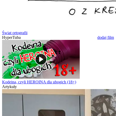
Świat ortografii
HyperTuba
dodaj film
Kodeina, czyli HEROINA dla ubogich (18+)
Artykuły