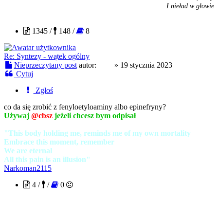
I nieład w głowie
cbsz
1345 /
148 /
8
Re: Syntezy - wątek ogólny
Nieprzeczytany post
autor:
cbsz
»
19 stycznia 2023
Cytuj
Zgłoś
co da się zrobić z fenyloetyloaminy albo epinefryny?
Używaj
@cbsz
jeżeli chcesz bym odpisał
"This body holding me, reminds me of my own mortality
Embrace this moment, remember
We are eternal
All this pain is an illusion"
Narkoman2115
4 /
/
0