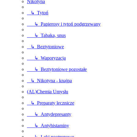
Nikotyna
↳ Tytoń
↳ Papierosy i tytoń podgrzewany
↳ Tabaka, snus
↳ Beztytoniowe
↳ Waporyzacja
↳ Beztytoniowe pozostałe
↳ Nikotyna - knajpa
(AL)Chemia Umysłu
↳ Preparaty lecznicze
↳ Antydepresanty
↳ Antyhistaminy
↳ Leki nootropowe