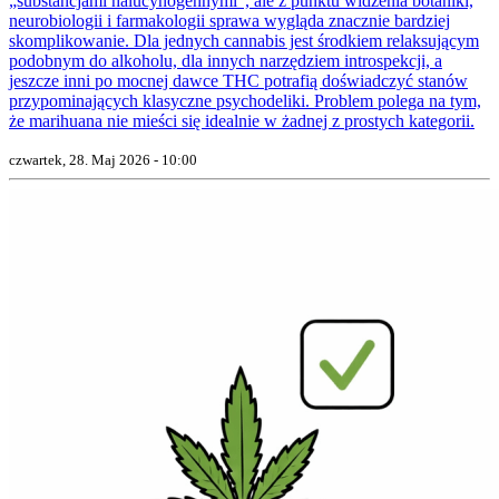
„substancjami halucynogennymi”, ale z punktu widzenia botaniki,
neurobiologii i farmakologii sprawa wygląda znacznie bardziej
skomplikowanie. Dla jednych cannabis jest środkiem relaksującym
podobnym do alkoholu, dla innych narzędziem introspekcji, a
jeszcze inni po mocnej dawce THC potrafią doświadczyć stanów
przypominających klasyczne psychodeliki. Problem polega na tym,
że marihuana nie mieści się idealnie w żadnej z prostych kategorii.
czwartek, 28. Maj 2026 - 10:00