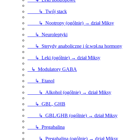
↳ Twój stack
↳ Nootropy (ogólnie) → dział Miksy
↳ Neuroleptyki
↳ Sterydy anaboliczne i śr.wpł.na hormony
↳ Leki (ogólnie) → dział Miksy
↳ Modulatory GABA
↳ Etanol
↳ Alkohol (ogólnie) → dział Miksy
↳ GBL, GHB
↳ GBL/GHB (ogólnie) → dział Miksy
↳ Pregabalina
↳ Pregabalina (ogólnie) → dział Miksy