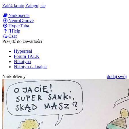
Załóż konto
Zaloguj się
Narkopedia
NeuroGroove
HyperTuba
[H]elp
Czat
Przejdź do zawartości
Hyperreal
Forum TALK
Nikotyna
Nikotyna - knajpa
NarkoMemy
dodaj swój