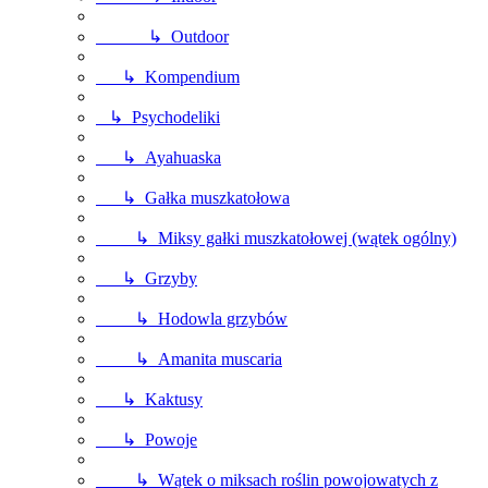
↳ Outdoor
↳ Kompendium
↳ Psychodeliki
↳ Ayahuaska
↳ Gałka muszkatołowa
↳ Miksy gałki muszkatołowej (wątek ogólny)
↳ Grzyby
↳ Hodowla grzybów
↳ Amanita muscaria
↳ Kaktusy
↳ Powoje
↳ Wątek o miksach roślin powojowatych z