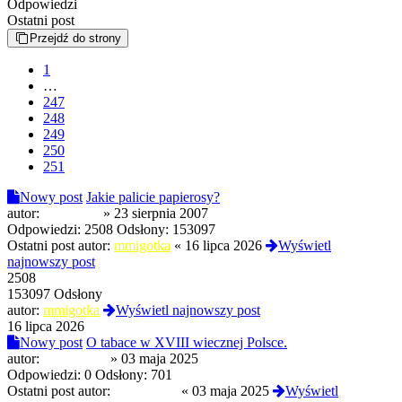
Odpowiedzi
Ostatni post
Przejdź do strony
1
…
247
248
249
250
251
Nowy post
Jakie palicie papierosy?
autor:
zrytyberet
»
23 sierpnia 2007
Odpowiedzi:
2508
Odsłony:
153097
Ostatni post autor:
mmigotka
«
16 lipca 2026
Wyświetl
najnowszy post
2508
153097 Odsłony
autor:
mmigotka
Wyświetl najnowszy post
16 lipca 2026
Nowy post
O tabace w XVIII wiecznej Polsce.
autor:
Termos789
»
03 maja 2025
Odpowiedzi:
0
Odsłony:
701
Ostatni post autor:
Termos789
«
03 maja 2025
Wyświetl