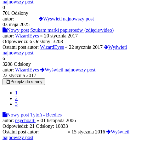
najnowszy post
0
701 Odsłony
autor:
Termos789
Wyświetl najnowszy post
03 maja 2025
Nowy post
Szukam marki papierosów (zdjęcie/video)
autor:
WizardEyes
»
20 stycznia 2017
Odpowiedzi:
6
Odsłony:
3208
Ostatni post autor:
WizardEyes
«
22 stycznia 2017
Wyświetl
najnowszy post
6
3208 Odsłony
autor:
WizardEyes
Wyświetl najnowszy post
22 stycznia 2017
Przejdź do strony
1
2
3
Nowy post
Tytoń - Beedies
autor:
psychoarti
»
01 listopada 2006
Odpowiedzi:
21
Odsłony:
10833
Ostatni post autor:
obsoletebody
«
15 stycznia 2016
Wyświetl
najnowszy post