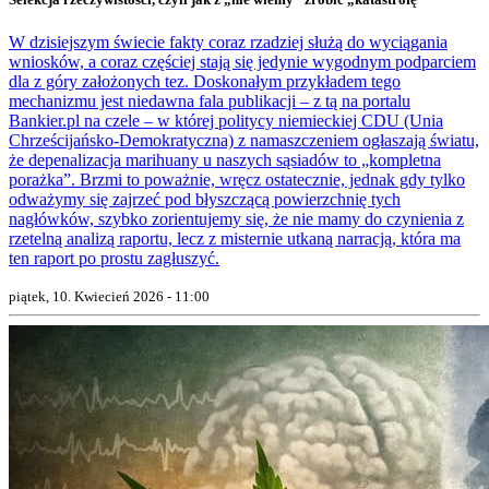
W dzisiejszym świecie fakty coraz rzadziej służą do wyciągania
wniosków, a coraz częściej stają się jedynie wygodnym podparciem
dla z góry założonych tez. Doskonałym przykładem tego
mechanizmu jest niedawna fala publikacji – z tą na portalu
Bankier.pl na czele – w której politycy niemieckiej CDU (Unia
Chrześcijańsko-Demokratyczna) z namaszczeniem ogłaszają światu,
że depenalizacja marihuany u naszych sąsiadów to „kompletna
porażka”. Brzmi to poważnie, wręcz ostatecznie, jednak gdy tylko
odważymy się zajrzeć pod błyszczącą powierzchnię tych
nagłówków, szybko zorientujemy się, że nie mamy do czynienia z
rzetelną analizą raportu, lecz z misternie utkaną narracją, która ma
ten raport po prostu zagłuszyć.
piątek, 10. Kwiecień 2026 - 11:00