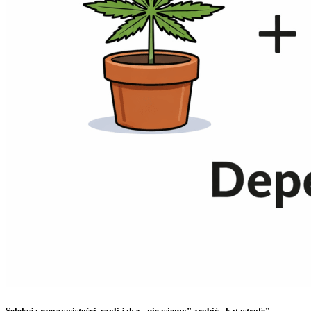
Selekcja rzeczywistości, czyli jak z „nie wiemy” zrobić „katastrofę”