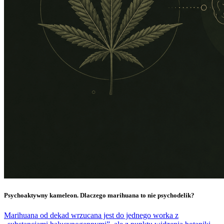
Psychoaktywny kameleon. Dlaczego marihuana to nie psychodelik?
Marihuana od dekad wrzucana jest do jednego worka z