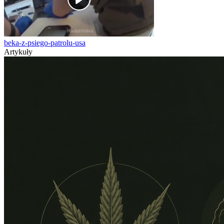
beka-z-psiego-patrolu-usa
Artykuły