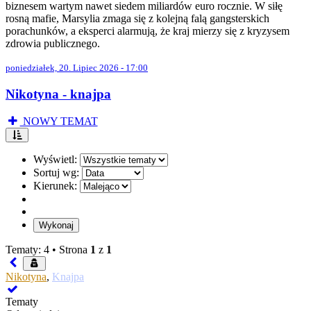
biznesem wartym nawet siedem miliardów euro rocznie. W siłę
rosną mafie, Marsylia zmaga się z kolejną falą gangsterskich
porachunków, a eksperci alarmują, że kraj mierzy się z kryzysem
zdrowia publicznego.
poniedziałek, 20. Lipiec 2026 - 17:00
Nikotyna - knajpa
NOWY TEMAT
Wyświetl:
Sortuj wg:
Kierunek:
Tematy: 4 •
Strona
1
z
1
Nikotyna
,
Knajpa
Tematy