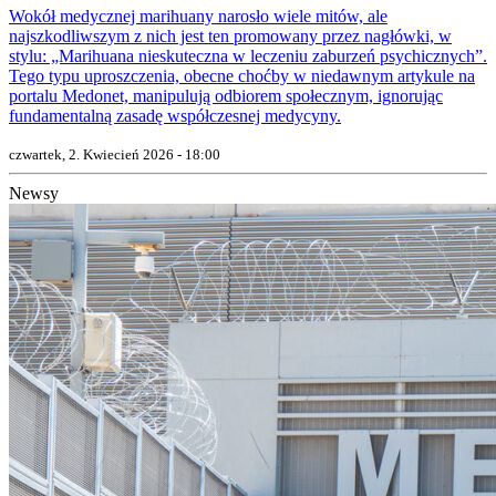
Wokół medycznej marihuany narosło wiele mitów, ale
najszkodliwszym z nich jest ten promowany przez nagłówki, w
stylu: „Marihuana nieskuteczna w leczeniu zaburzeń psychicznych”.
Tego typu uproszczenia, obecne choćby w niedawnym artykule na
portalu Medonet, manipulują odbiorem społecznym, ignorując
fundamentalną zasadę współczesnej medycyny.
czwartek, 2. Kwiecień 2026 - 18:00
Newsy