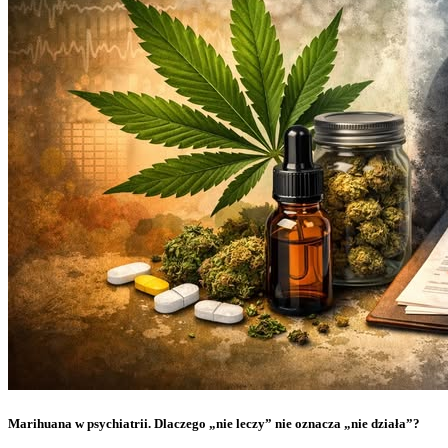
Marihuana w psychiatrii. Dlaczego „nie leczy” nie oznacza „nie działa”?