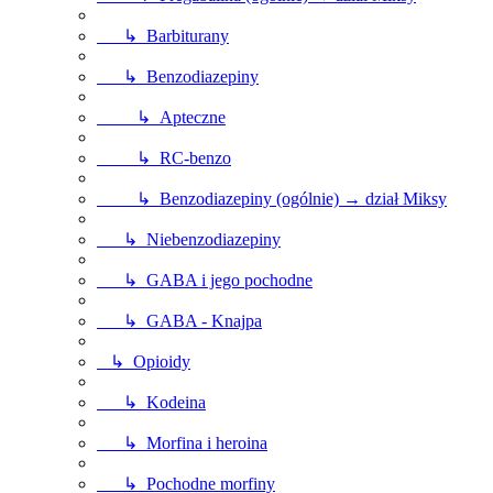
↳ Barbiturany
↳ Benzodiazepiny
↳ Apteczne
↳ RC-benzo
↳ Benzodiazepiny (ogólnie) → dział Miksy
↳ Niebenzodiazepiny
↳ GABA i jego pochodne
↳ GABA - Knajpa
↳ Opioidy
↳ Kodeina
↳ Morfina i heroina
↳ Pochodne morfiny