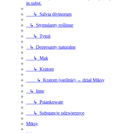
in.subst.
↳ Salvia divinorum
↳ Stymulanty roślinne
↳ Tytoń
↳ Depresanty naturalne
↳ Mak
↳ Kratom
↳ Kratom (ogólnie) → dział Miksy
↳ Inne
↳ Psiankowate
↳ Substancje odzwierzęce
Miksy