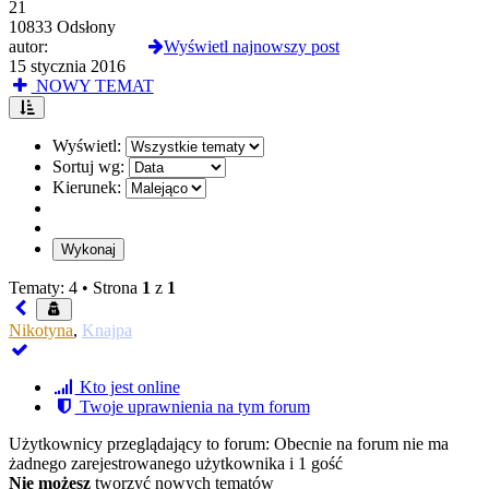
21
10833 Odsłony
autor:
obsoletebody
Wyświetl najnowszy post
15 stycznia 2016
NOWY TEMAT
Wyświetl:
Sortuj wg:
Kierunek:
Tematy: 4 •
Strona
1
z
1
Nikotyna
,
Knajpa
Kto jest online
Twoje uprawnienia na tym forum
Użytkownicy przeglądający to forum: Obecnie na forum nie ma
żadnego zarejestrowanego użytkownika i 1 gość
Nie możesz
tworzyć nowych tematów